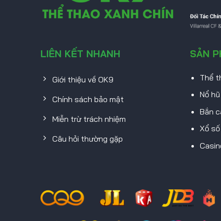
LIÊN KẾT NHANH
SẢN 
Thể t
Giới thiệu về OK9
Nổ hũ
Chính sách bảo mật
Bắn c
Miễn trừ trách nhiệm
Xổ số
Câu hỏi thường gặp
Casin