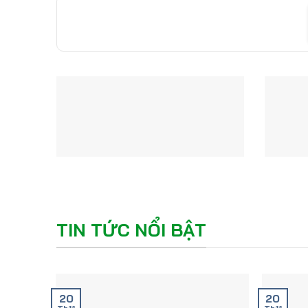
TIN TỨC NỔI BẬT
20
20