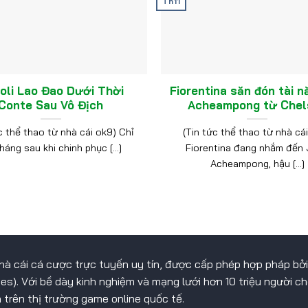
Th11
oli Lao Đao Dưới Thời
Fiorentina săn đón tài n
Conte Sau Vô Địch
Acheampong từ Chel
c thể thao từ nhà cái ok9) Chỉ
(Tin tức thể thao từ nhà cá
tháng sau khi chinh phục [...]
Fiorentina đang nhắm đến
Acheampong, hậu [...]
hà cái cá cược trực tuyến uy tín, được cấp phép hợp pháp bởi
ines). Với bề dày kinh nghiệm và mạng lưới hơn 10 triệu người 
 trên thị trường game online quốc tế.