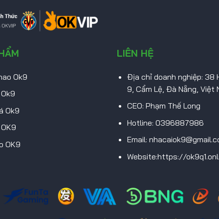
PHẨM
LIÊN HỆ
hao Ok9
Địa chỉ doanh nghiệp: 38
9, Cẩm Lệ, Đà Nẵng, Việt
 Ok9
CEO: Phạm Thế Long
á Ok9
Hotline: 0396887986
 OK9
Email:
nhacaiok9@gmail.
o OK9
Website:https://ok9q1.onl