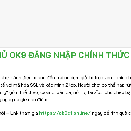
HỦ OK9 ĐĂNG NHẬP CHÍNH THỨC
hơi sành điệu, mang đến trải nghiệm giải trí trọn vẹn – minh b
ế với mã hóa SSL và xác minh 2 lớp. Người chơi có thể nạp rút
ủng” gồm thể thao, casino, bắn cá, nổ hũ, tài xỉu… cho phép 
g ngay cả giờ cao điểm.
ới – Link tham gia
https://ok9q1.online/
ngay để rinh quà c