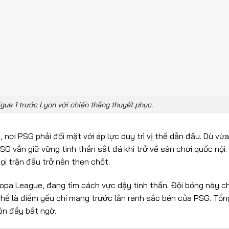
gue 1 trước Lyon với chiến thắng thuyết phục.
 nơi PSG phải đối mặt với áp lực duy trì vị thế dẫn đầu. Dù vừ
 vẫn giữ vững tinh thần sắt đá khi trở về sân chơi quốc nội.
ọi trận đấu trở nên then chốt.
opa League, đang tìm cách vực dậy tinh thần. Đội bóng này ch
thể là điểm yếu chí mạng trước lằn ranh sắc bén của PSG. Tổ
ôn đầy bất ngờ.