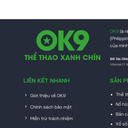
OK9
là n
(Philipp
của mình
LIÊN KẾT NHANH
SẢN 
Thể t
Giới thiệu về OK9
Nổ hũ
Chính sách bảo mật
Bắn c
Miễn trừ trách nhiệm
Xổ số