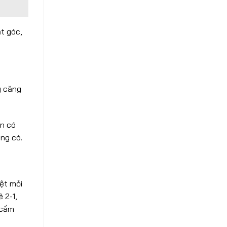
ạt góc,
g căng
on có
ng có.
ệt mỏi
 2-1,
 cầm