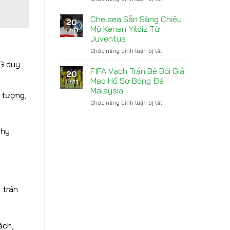
đồn
Clasico
Tân
rời
binh
Chelsea Sẵn Sàng Chiêu
Arsenal
20
Real
Mộ Kenan Yildiz Từ
Th11
Madrid
Juventus
khiêm
Chức năng bình luận bị tắt
ở
tốn
Chelsea
trước
SG duy
Sẵn
Yamal
FIFA Vạch Trần Bê Bối Giả
20
Sàng
Mạo Hồ Sơ Bóng Đá
Th11
Chiêu
Malaysia
n tượng,
Mộ
Chức năng bình luận bị tắt
ở
Kenan
FIFA
Yildiz
Vạch
Từ
Trần
Juventus
 hy
Bê
Bối
Giả
Mạo
Hồ
Sơ
 trán
Bóng
Đá
Malaysia
ách,