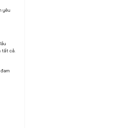
m yêu
đầu
 tất cả.
à đam