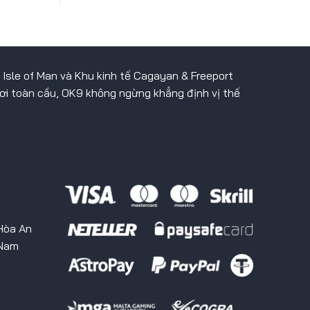
 Isle of Man và Khu kinh tế Cagayan & Freeport
chơi toàn cầu, OK9 không ngừng khẳng định vị thế
 Hòa An
 Nam