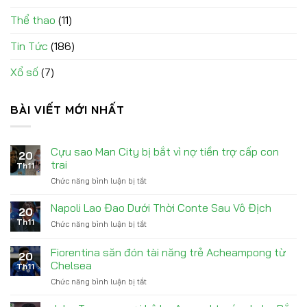
Thể thao
(11)
Tin Tức
(186)
Xổ số
(7)
BÀI VIẾT MỚI NHẤT
Cựu sao Man City bị bắt vì nợ tiền trợ cấp con
20
trai
Th11
Chức năng bình luận bị tắt
ở
Cựu
sao
Napoli Lao Đao Dưới Thời Conte Sau Vô Địch
20
Man
Th11
Chức năng bình luận bị tắt
ở
City
Napoli
bị
Lao
Fiorentina săn đón tài năng trẻ Acheampong từ
bắt
20
Đao
vì
Chelsea
Th11
Dưới
nợ
Chức năng bình luận bị tắt
ở
Thời
tiền
Fiorentina
Conte
trợ
săn
Sau