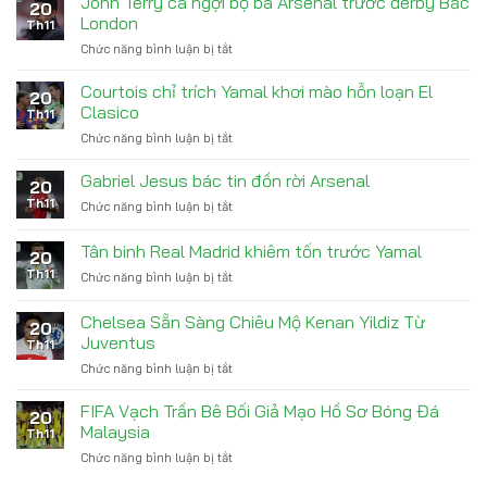
John Terry ca ngợi bộ ba Arsenal trước derby Bắc
cấp
20
đón
Vô
London
con
Th11
tài
Địch
trai
Chức năng bình luận bị tắt
ở
năng
John
trẻ
Terry
Courtois chỉ trích Yamal khơi mào hỗn loạn El
Acheampong
20
ca
từ
Clasico
Th11
ngợi
Chelsea
Chức năng bình luận bị tắt
ở
bộ
Courtois
ba
chỉ
Gabriel Jesus bác tin đồn rời Arsenal
Arsenal
20
trích
trước
Th11
Chức năng bình luận bị tắt
ở
Yamal
derby
Gabriel
khơi
Bắc
Jesus
Tân binh Real Madrid khiêm tốn trước Yamal
mào
London
20
bác
hỗn
Th11
Chức năng bình luận bị tắt
ở
tin
loạn
Tân
đồn
El
binh
rời
Chelsea Sẵn Sàng Chiêu Mộ Kenan Yildiz Từ
Clasico
20
Real
Arsenal
Juventus
Th11
Madrid
Chức năng bình luận bị tắt
ở
khiêm
Chelsea
tốn
Sẵn
trước
FIFA Vạch Trần Bê Bối Giả Mạo Hồ Sơ Bóng Đá
20
Sàng
Yamal
Malaysia
Th11
Chiêu
Chức năng bình luận bị tắt
ở
Mộ
FIFA
Kenan