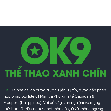
Vạch
Yildiz
Trần
Từ
Bê
Juventus
Bối
Giả
Mạo
Hồ
Sơ
Bóng
Đá
Malaysia
OK9
là nhà cái cá cược trực tuyến uy tín, được cấp phép
hợp pháp bởi Isle of Man và Khu kinh tế Cagayan &
Freeport (Philippines). Với bề dày kinh nghiệm và mạng
lưới hơn 10 triệu người chơi toàn cầu, OK9 không ngừng