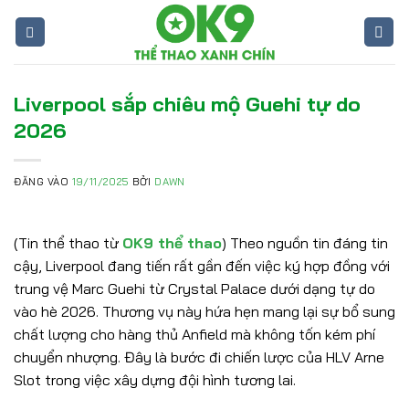
Bỏ
qua
nội
dung
Liverpool sắp chiêu mộ Guehi tự do
2026
ĐĂNG VÀO
19/11/2025
BỞI
DAWN
(Tin thể thao từ
OK9 thể thao
) Theo nguồn tin đáng tin
cậy, Liverpool đang tiến rất gần đến việc ký hợp đồng với
trung vệ Marc Guehi từ Crystal Palace dưới dạng tự do
vào hè 2026. Thương vụ này hứa hẹn mang lại sự bổ sung
chất lượng cho hàng thủ Anfield mà không tốn kém phí
chuyển nhượng. Đây là bước đi chiến lược của HLV Arne
Slot trong việc xây dựng đội hình tương lai.