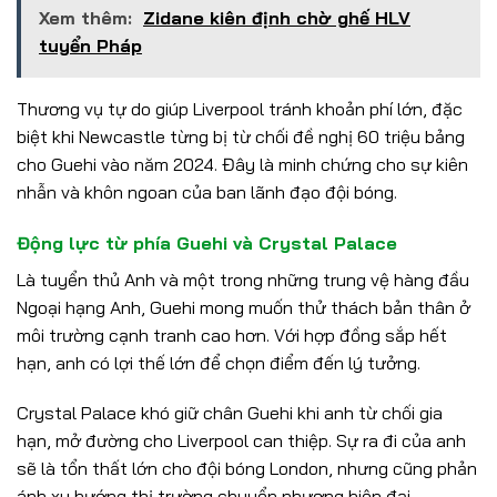
Xem thêm:
Zidane kiên định chờ ghế HLV
tuyển Pháp
Thương vụ tự do giúp Liverpool tránh khoản phí lớn, đặc
biệt khi Newcastle từng bị từ chối đề nghị 60 triệu bảng
cho Guehi vào năm 2024. Đây là minh chứng cho sự kiên
nhẫn và khôn ngoan của ban lãnh đạo đội bóng.
Động lực từ phía Guehi và Crystal Palace
Là tuyển thủ Anh và một trong những trung vệ hàng đầu
Ngoại hạng Anh, Guehi mong muốn thử thách bản thân ở
môi trường cạnh tranh cao hơn. Với hợp đồng sắp hết
hạn, anh có lợi thế lớn để chọn điểm đến lý tưởng.
Crystal Palace khó giữ chân Guehi khi anh từ chối gia
hạn, mở đường cho Liverpool can thiệp. Sự ra đi của anh
sẽ là tổn thất lớn cho đội bóng London, nhưng cũng phản
ánh xu hướng thị trường chuyển nhượng hiện đại.