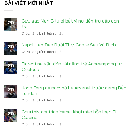
BÀI VIẾT MỚI NHẤT
Cựu sao Man City bị bắt vì nợ tiền trợ cấp con
20
trai
Th11
Chức năng bình luận bị tắt
ở
Cựu
sao
Napoli Lao Đao Dưới Thời Conte Sau Vô Địch
20
Man
Th11
Chức năng bình luận bị tắt
ở
City
Napoli
bị
Lao
Fiorentina săn đón tài năng trẻ Acheampong từ
bắt
20
Đao
vì
Chelsea
Th11
Dưới
nợ
Chức năng bình luận bị tắt
ở
Thời
tiền
Fiorentina
Conte
trợ
săn
Sau
John Terry ca ngợi bộ ba Arsenal trước derby Bắc
cấp
20
đón
Vô
London
con
Th11
tài
Địch
trai
Chức năng bình luận bị tắt
ở
năng
John
trẻ
Terry
Courtois chỉ trích Yamal khơi mào hỗn loạn El
Acheampong
20
ca
từ
Clasico
Th11
ngợi
Chelsea
Chức năng bình luận bị tắt
ở
bộ
Courtois
ba