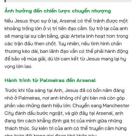
Ảnh hưởng đến chiến lược chuyển nhượng
Nếu Jesus thực sự ở lại, Arsenal có thể tránh được một
khoảng trống lớn ở vị trí tiền đạo cắm. Sự trở lại của anh
sẽ mang lại sự cân bằng, giúp Arteta linh hoạt hơn trong
các trận đấu then chốt. Tuy nhiên, nếu tình hình chấn
thương kéo dài, ban lãnh đạo vẫn có thể phải hành động
để bảo vệ mùa giải, dù lời cam kết từ Jesus mang lại hy
vọng lớn lao.
Hành trình từ Palmeiras đến Arsenal
Trước khi tỏa sáng tại Anh, Jesus đã có bốn năm đáng
nhớ ở Palmeiras, nơi anh không chỉ ghi bàn mà còn góp
phần vào những danh hiệu lớn. Chuyển sang Manchester
City đánh dấu bước ngoặt, và giờ đây tại Arsenal, anh
đang tìm cách khẳng định giá trị của mình giữa những
thách thức. Sự kiên trì của anh có thể truyền cảm hứng
cho toàn đội trong giai đoạn khó khăn này.