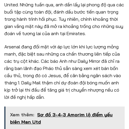
United. Những tuần qua, anh dần lấy lại phong độ qua các
buổi tập cùng toàn đội, đánh dấu bước tiến quan trọng
trong hành trình hồi phục. Tuy nhiên, chính khoảng thời
gian vắng mặt này đã mở ra khoảng trống cho những suy
đoán về tương lai của anh tại Emirates.
Arsenal đang đối mặt với áp lực lớn khi lực lượng mỏng
manh, đặc biệt sau những ca chấn thương liên tiếp của
các trụ cột khác. Các báo Anh như Daily Mirror đã chỉ ra
rằng ban lãnh đạo Pháo thủ sẵn sàng xem xét bán bốn
cầu thủ, trong đó có Jesus, để cân bằng ngân sách vào
tháng 1. Daily Mail thậm chí dự đoán đội bóng muốn anh
kịp trở lại thi đấu để tăng giá trị chuyển nhượng nếu có
lời đề nghị hấp dẫn.
Xem thêm:
Sơ đồ 3-4-3 Amorim lộ điểm yếu
biên Man Utd