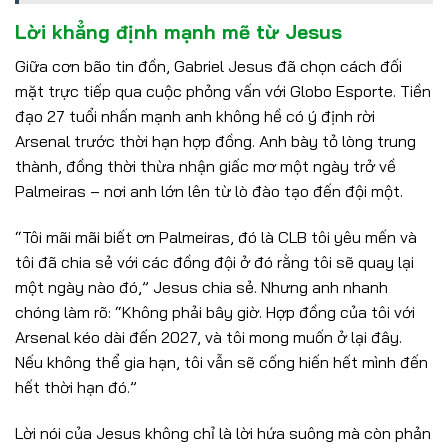
Lời khẳng định mạnh mẽ từ Jesus
Giữa cơn bão tin đồn, Gabriel Jesus đã chọn cách đối
mặt trực tiếp qua cuộc phỏng vấn với Globo Esporte. Tiền
đạo 27 tuổi nhấn mạnh anh không hề có ý định rời
Arsenal trước thời hạn hợp đồng. Anh bày tỏ lòng trung
thành, đồng thời thừa nhận giấc mơ một ngày trở về
Palmeiras – nơi anh lớn lên từ lò đào tạo đến đội một.
“Tôi mãi mãi biết ơn Palmeiras, đó là CLB tôi yêu mến và
tôi đã chia sẻ với các đồng đội ở đó rằng tôi sẽ quay lại
một ngày nào đó,” Jesus chia sẻ. Nhưng anh nhanh
chóng làm rõ: “Không phải bây giờ. Hợp đồng của tôi với
Arsenal kéo dài đến 2027, và tôi mong muốn ở lại đây.
Nếu không thể gia hạn, tôi vẫn sẽ cống hiến hết mình đến
hết thời hạn đó.”
Lời nói của Jesus không chỉ là lời hứa suông mà còn phản