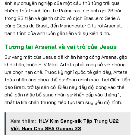
ánh sự chuyên nghiệp của một cầu thủ từng trải qua
những thử thách lớn. Từ Palmeiras, nơi anh ghi 28 bàn
trong 83 trận và giành chức vô địch Brasileiro Serie A
cùng Copa do Brasil, đến Manchester City rồi Arsenal,
hành trình của anh luôn gắn liền với sự kiên định.
Tương lai Arsenal và vai trò của Jesus
Sự vắng mặt của Jesus đã khiến hàng công Arsenal gặp
khó khăn, buộc HLV Mikel Arteta phải xoay sở với những
lựa chọn hạn chế. Trước kỳ nghỉ quốc tế gần đây, Arteta
thừa nhận ông chưa thể dự đoán chính xác thời điểm tiền
đạo Brazil trở lại sân cỏ. Điều này đẩy đội bóng vào thế
phải cân nhắc bổ sung nhân sự khẩn cấp vào tháng 1,
nhất là khi chấn thương tiếp tục làm suy yếu đội hình.
Xem thêm:
HLV Kim Sang-sik Tập Trung U22
Việt Nam Cho SEA Games 33