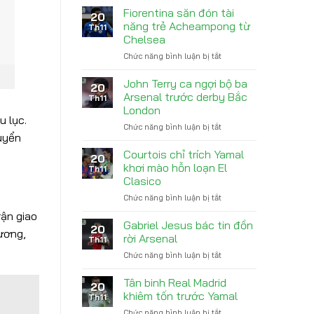
Lao
Fiorentina săn đón tài
vì
20
Đao
nợ
năng trẻ Acheampong từ
Th11
Dưới
tiền
Chelsea
Thời
trợ
Chức năng bình luận bị tắt
ở
Conte
cấp
Fiorentina
Sau
con
săn
Vô
John Terry ca ngợi bộ ba
trai
20
đón
Địch
Arsenal trước derby Bắc
Th11
tài
London
năng
u lục.
Chức năng bình luận bị tắt
ở
trẻ
tuyển
John
Acheampong
Terry
từ
Courtois chỉ trích Yamal
20
ca
Chelsea
khơi mào hỗn loạn El
Th11
ngợi
Clasico
bộ
Chức năng bình luận bị tắt
ở
ba
Courtois
Arsenal
rận giao
chỉ
trước
Gabriel Jesus bác tin đồn
20
ương,
trích
derby
rời Arsenal
Th11
Yamal
Bắc
Chức năng bình luận bị tắt
ở
khơi
London
Gabriel
mào
Jesus
Tân binh Real Madrid
hỗn
20
bác
loạn
khiêm tốn trước Yamal
Th11
tin
El
Chức năng bình luận bị tắt
ở