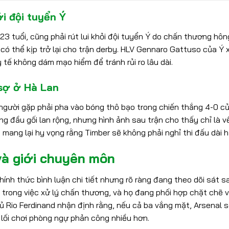
ới đội tuyển Ý
, 23 tuổi, cũng phải rút lui khỏi đội tuyển Ý do chấn thương hôn
h có thể kịp trở lại cho trận derby. HLV Gennaro Gattuso của Ý 
 tế không dám mạo hiểm để tránh rủi ro lâu dài.
sợ ở Hà Lan
 người gặp phải pha vào bóng thô bạo trong chiến thắng 4-0 c
ng đầu gối lan rộng, nhưng hình ảnh sau trận cho thấy chỉ là v
 mang lại hy vọng rằng Timber sẽ không phải nghỉ thi đấu dài h
và giới chuyên môn
hính thức bình luận chi tiết nhưng rõ ràng đang theo dõi sát s
 trong việc xử lý chấn thương, và họ đang phối hợp chặt chẽ v
ủ Rio Ferdinand nhận định rằng, nếu cả ba vắng mặt, Arsenal s
 lối chơi phòng ngự phản công nhiều hơn.