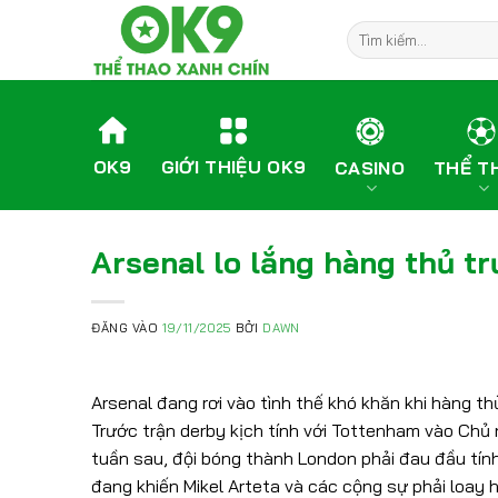
Bỏ
qua
nội
dung
OK9
GIỚI THIỆU OK9
CASINO
THỂ T
Arsenal lo lắng hàng thủ 
ĐĂNG VÀO
19/11/2025
BỞI
DAWN
Arsenal đang rơi vào tình thế khó khăn khi hàng th
Trước trận derby kịch tính với Tottenham vào Ch
tuần sau, đội bóng thành London phải đau đầu tín
đang khiến Mikel Arteta và các cộng sự phải loay h