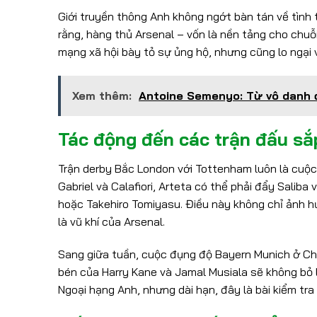
Giới truyền thông Anh không ngớt bàn tán về tình
rằng, hàng thủ Arsenal – vốn là nền tảng cho chuỗ
mạng xã hội bày tỏ sự ủng hộ, nhưng cũng lo ngại v
Xem thêm:
Antoine Semenyo: Từ vô danh 
Tác động đến các trận đấu sắ
Trận derby Bắc London với Tottenham luôn là cuộc c
Gabriel và Calafiori, Arteta có thể phải đẩy Salib
hoặc Takehiro Tomiyasu. Điều này không chỉ ảnh 
là vũ khí của Arsenal.
Sang giữa tuần, cuộc đụng độ Bayern Munich ở C
bén của Harry Kane và Jamal Musiala sẽ không bỏ l
Ngoại hạng Anh, nhưng dài hạn, đây là bài kiểm tra