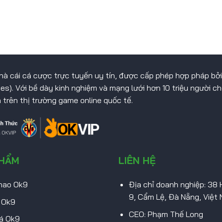
hà cái cá cược trực tuyến uy tín, được cấp phép hợp pháp bởi
ines). Với bề dày kinh nghiệm và mạng lưới hơn 10 triệu người 
 trên thị trường game online quốc tế.
PHẨM
LIÊN HỆ
hao Ok9
Địa chỉ doanh nghiệp: 38
9, Cẩm Lệ, Đà Nẵng, Việt
 Ok9
CEO: Phạm Thế Long
á Ok9