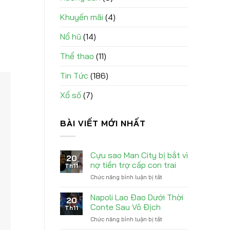
Khuyến mãi
(4)
Nổ hũ
(14)
Thể thao
(11)
Tin Tức
(186)
Xổ số
(7)
BÀI VIẾT MỚI NHẤT
Cựu sao Man City bị bắt vì
20
nợ tiền trợ cấp con trai
Th11
Chức năng bình luận bị tắt
ở
Cựu
sao
Napoli Lao Đao Dưới Thời
20
Man
Conte Sau Vô Địch
Th11
City
Chức năng bình luận bị tắt
ở
bị
Napoli
bắt