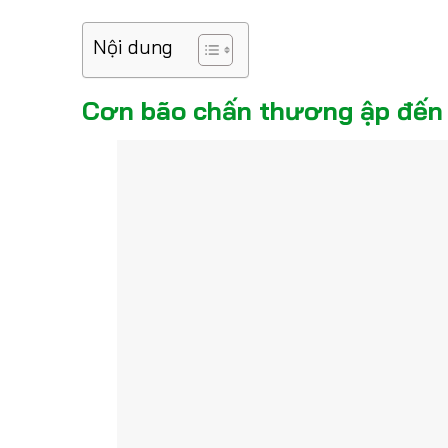
Nội dung
Cơn bão chấn thương ập đến 