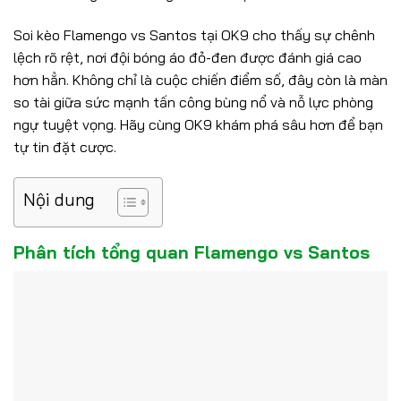
Soi kèo Flamengo vs Santos tại OK9 cho thấy sự chênh
lệch rõ rệt, nơi đội bóng áo đỏ-đen được đánh giá cao
hơn hẳn. Không chỉ là cuộc chiến điểm số, đây còn là màn
so tài giữa sức mạnh tấn công bùng nổ và nỗ lực phòng
ngự tuyệt vọng. Hãy cùng OK9 khám phá sâu hơn để bạn
tự tin đặt cược.
Nội dung
Phân tích tổng quan Flamengo vs Santos