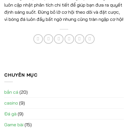
luôn cập nhật phân tích chi tiết để giúp bạn đưa ra quyết
định sáng suốt. Đừng bỏ lỡ cơ hội theo dõi và đặt cược,
vì bóng đá luôn đầy bất ngờ nhưng cũng tràn ngập cơ hội!
CHUYÊN MỤC
bắn cá
(20)
casino
(9)
Đá gà
(9)
Game bài
(15)