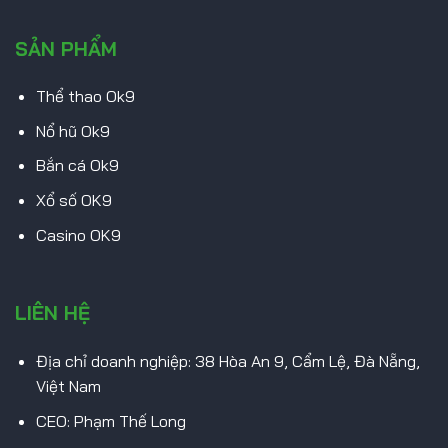
SẢN PHẨM
Thể thao Ok9
Nổ hũ Ok9
Bắn cá Ok9
Xổ số OK9
Casino OK9
LIÊN HỆ
Địa chỉ doanh nghiệp: 38 Hòa An 9, Cẩm Lệ, Đà Nẵng,
Việt Nam
CEO: Phạm Thế Long