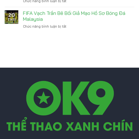
Chức năng bình luận bị tắt
ở
khiêm
Chelsea
tốn
Sẵn
trước
FIFA Vạch Trần Bê Bối Giả Mạo Hồ Sơ Bóng Đá
20
Sàng
Yamal
Malaysia
Th11
Chiêu
Chức năng bình luận bị tắt
ở
Mộ
FIFA
Kenan
Vạch
Yildiz
Trần
Từ
Bê
Juventus
Bối
Giả
Mạo
Hồ
Sơ
Bóng
Đá
Malaysia