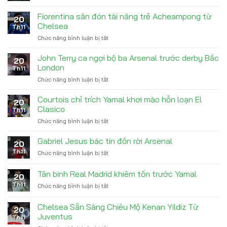
Napoli
bị
Lao
Fiorentina săn đón tài năng trẻ Acheampong từ
bắt
20
Đao
vì
Chelsea
Th11
Dưới
nợ
Chức năng bình luận bị tắt
ở
Thời
tiền
Fiorentina
Conte
trợ
săn
Sau
John Terry ca ngợi bộ ba Arsenal trước derby Bắc
cấp
20
đón
Vô
London
con
Th11
tài
Địch
trai
Chức năng bình luận bị tắt
ở
năng
John
trẻ
Terry
Courtois chỉ trích Yamal khơi mào hỗn loạn El
Acheampong
20
ca
từ
Clasico
Th11
ngợi
Chelsea
Chức năng bình luận bị tắt
ở
bộ
Courtois
ba
chỉ
Gabriel Jesus bác tin đồn rời Arsenal
Arsenal
20
trích
trước
Th11
Chức năng bình luận bị tắt
ở
Yamal
derby
Gabriel
khơi
Bắc
Jesus
Tân binh Real Madrid khiêm tốn trước Yamal
mào
London
20
bác
hỗn
Th11
Chức năng bình luận bị tắt
ở
tin
loạn
Tân
đồn
El
binh
rời
Chelsea Sẵn Sàng Chiêu Mộ Kenan Yildiz Từ
Clasico
20
Real
Arsenal
Juventus
Th11
Madrid