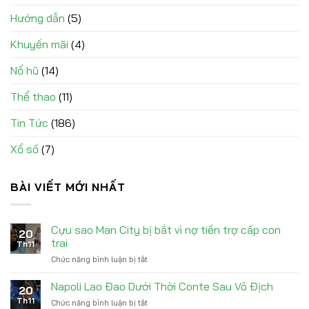
Hướng dẫn
(5)
Khuyến mãi
(4)
Nổ hũ
(14)
Thể thao
(11)
Tin Tức
(186)
Xổ số
(7)
BÀI VIẾT MỚI NHẤT
Cựu sao Man City bị bắt vì nợ tiền trợ cấp con
20
trai
Th11
Chức năng bình luận bị tắt
ở
Cựu
sao
Napoli Lao Đao Dưới Thời Conte Sau Vô Địch
20
Man
Th11
Chức năng bình luận bị tắt
ở
City