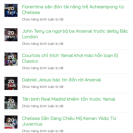
bị
Lao
Fiorentina săn đón tài năng trẻ Acheampong từ
bắt
20
Đao
vì
Chelsea
Th11
Dưới
nợ
Chức năng bình luận bị tắt
ở
Thời
tiền
Fiorentina
Conte
trợ
săn
Sau
John Terry ca ngợi bộ ba Arsenal trước derby Bắc
cấp
20
đón
Vô
London
con
Th11
tài
Địch
trai
Chức năng bình luận bị tắt
ở
năng
John
trẻ
Terry
Courtois chỉ trích Yamal khơi mào hỗn loạn El
Acheampong
20
ca
từ
Clasico
Th11
ngợi
Chelsea
Chức năng bình luận bị tắt
ở
bộ
Courtois
ba
chỉ
Gabriel Jesus bác tin đồn rời Arsenal
Arsenal
20
trích
trước
Th11
Chức năng bình luận bị tắt
ở
Yamal
derby
Gabriel
khơi
Bắc
Jesus
Tân binh Real Madrid khiêm tốn trước Yamal
mào
London
20
bác
hỗn
Th11
Chức năng bình luận bị tắt
ở
tin
loạn
Tân
đồn
El
binh
rời
Chelsea Sẵn Sàng Chiêu Mộ Kenan Yildiz Từ
Clasico
20
Real
Arsenal
Juventus
Th11
Madrid
Chức năng bình luận bị tắt
ở
khiêm