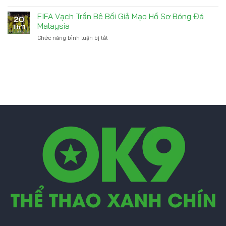
Chelsea
tốn
Sẵn
trước
FIFA Vạch Trần Bê Bối Giả Mạo Hồ Sơ Bóng Đá
20
Sàng
Yamal
Malaysia
Th11
Chiêu
Chức năng bình luận bị tắt
ở
Mộ
FIFA
Kenan
Vạch
Yildiz
Trần
Từ
Bê
Juventus
Bối
Giả
Mạo
Hồ
Sơ
Bóng
Đá
Malaysia