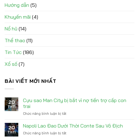
Hướng dẫn
(5)
Khuyến mãi
(4)
Nổ hũ
(14)
Thể thao
(11)
Tin Tức
(186)
Xổ số
(7)
BÀI VIẾT MỚI NHẤT
Cựu sao Man City bị bắt vì nợ tiền trợ cấp con
20
trai
Th11
Chức năng bình luận bị tắt
ở
Cựu
sao
Napoli Lao Đao Dưới Thời Conte Sau Vô Địch
20
Man
Th11
Chức năng bình luận bị tắt
ở
City
Napoli