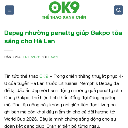
Bỏ
qua
nội
dung
Depay nhường penalty giúp Gakpo tỏa
sáng cho Hà Lan
ĐĂNG VÀO
19/11/2025
BỞI
DAWN
Tin tức thể thao
OK9
– Trong chiến thắng thuyết phục 4-
0 của tuyển Hà Lan trước Lithuania, Memphis Depay đã
để lại dấu ấn đẹp với hành động nhường quả penalty cho
Cody Gakpo, thể hiện tinh thần đồng đội đáng ngưỡng
mộ. Pha lập công này không chỉ giúp tiền đạo Liverpool
ghi bàn mà còn khơi dậy niềm tin cho cả đội hướng tới
World Cup 2026. Đây là minh chứng sống động cho sự
đoàn kết đang giúp ‘Oranje’ tiến bộ từng ngày.