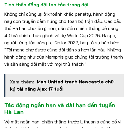
Tinh thần đồng đội lan tỏa trong đội
Không chỉ dừng lại ở khoảnh khắc penalty, hành động
này còn truyền cảm hứng cho toàn bộ trận đấu. Các cầu
thủ Hà Lan chơi ăn ý hơn, dẫn đến chiến thắng dễ dàng
4-0 và chính thức giành vé dự World Cup 2026. Gakpo,
người từng tỏa sáng tại Qatar 2022, bày tỏ sự háo hức:
“Tôi mong chờ được cùng đội tiến xa hơn lần này. Những
hành động như của Memphis giúp chúng tôi trưởng thành
và sẵn sàng đối mặt với mọi thử thách.”
Xem thêm:
Man United tranh Newcastle chữ
ký tài năng Ajax 17 tuổi
Tác động ngắn hạn và dài hạn đến tuyển
Hà Lan
Về mặt ngắn hạn, chiến thắng trước Lithuania củng cố vị