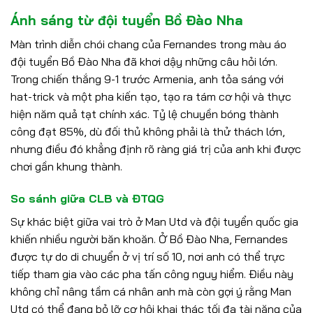
Ánh sáng từ đội tuyển Bồ Đào Nha
Màn trình diễn chói chang của Fernandes trong màu áo
đội tuyển Bồ Đào Nha đã khơi dậy những câu hỏi lớn.
Trong chiến thắng 9-1 trước Armenia, anh tỏa sáng với
hat-trick và một pha kiến tạo, tạo ra tám cơ hội và thực
hiện năm quả tạt chính xác. Tỷ lệ chuyền bóng thành
công đạt 85%, dù đối thủ không phải là thử thách lớn,
nhưng điều đó khẳng định rõ ràng giá trị của anh khi được
chơi gần khung thành.
So sánh giữa CLB và ĐTQG
Sự khác biệt giữa vai trò ở Man Utd và đội tuyển quốc gia
khiến nhiều người băn khoăn. Ở Bồ Đào Nha, Fernandes
được tự do di chuyển ở vị trí số 10, nơi anh có thể trực
tiếp tham gia vào các pha tấn công nguy hiểm. Điều này
không chỉ nâng tầm cá nhân anh mà còn gợi ý rằng Man
Utd có thể đang bỏ lỡ cơ hội khai thác tối đa tài năng của