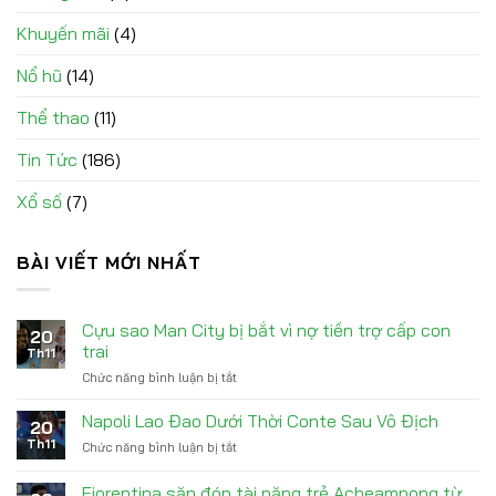
Khuyến mãi
(4)
Nổ hũ
(14)
Thể thao
(11)
Tin Tức
(186)
Xổ số
(7)
BÀI VIẾT MỚI NHẤT
Cựu sao Man City bị bắt vì nợ tiền trợ cấp con
20
trai
Th11
Chức năng bình luận bị tắt
ở
Cựu
sao
Napoli Lao Đao Dưới Thời Conte Sau Vô Địch
20
Man
Th11
Chức năng bình luận bị tắt
ở
City
Napoli
bị
Lao
Fiorentina săn đón tài năng trẻ Acheampong từ
bắt