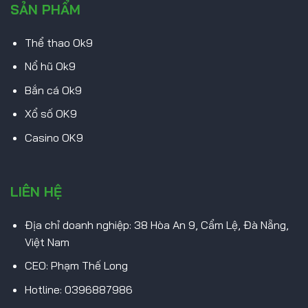
SẢN PHẨM
Thể thao Ok9
Nổ hũ Ok9
Bắn cá Ok9
Xổ số OK9
Casino OK9
LIÊN HỆ
Địa chỉ doanh nghiệp: 38 Hòa An 9, Cẩm Lệ, Đà Nẵng,
Việt Nam
CEO: Phạm Thế Long
Hotline: 0396887986