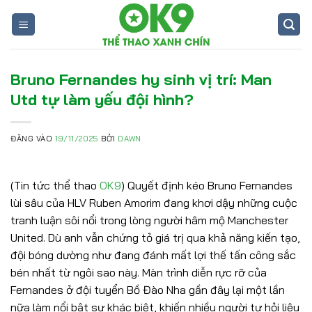
Bỏ
qua
nội
dung
Bruno Fernandes hy sinh vị trí: Man
Utd tự làm yếu đội hình?
ĐĂNG VÀO
19/11/2025
BỞI
DAWN
(Tin tức thể thao
OK9
) Quyết định kéo Bruno Fernandes
lùi sâu của HLV Ruben Amorim đang khơi dậy những cuộc
tranh luận sôi nổi trong lòng người hâm mộ Manchester
United. Dù anh vẫn chứng tỏ giá trị qua khả năng kiến tạo,
đội bóng dường như đang đánh mất lợi thế tấn công sắc
bén nhất từ ngôi sao này. Màn trình diễn rực rỡ của
Fernandes ở đội tuyển Bồ Đào Nha gần đây lại một lần
nữa làm nổi bật sự khác biệt, khiến nhiều người tự hỏi liệu