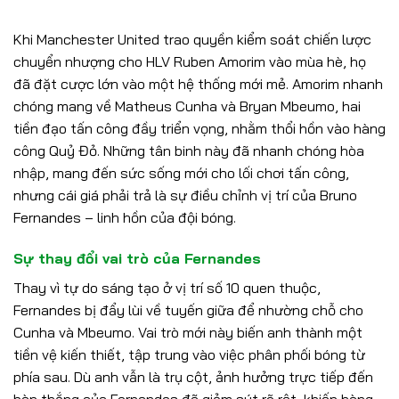
Khi Manchester United trao quyền kiểm soát chiến lược
chuyển nhượng cho HLV Ruben Amorim vào mùa hè, họ
đã đặt cược lớn vào một hệ thống mới mẻ. Amorim nhanh
chóng mang về Matheus Cunha và Bryan Mbeumo, hai
tiền đạo tấn công đầy triển vọng, nhằm thổi hồn vào hàng
công Quỷ Đỏ. Những tân binh này đã nhanh chóng hòa
nhập, mang đến sức sống mới cho lối chơi tấn công,
nhưng cái giá phải trả là sự điều chỉnh vị trí của Bruno
Fernandes – linh hồn của đội bóng.
Sự thay đổi vai trò của Fernandes
Thay vì tự do sáng tạo ở vị trí số 10 quen thuộc,
Fernandes bị đẩy lùi về tuyến giữa để nhường chỗ cho
Cunha và Mbeumo. Vai trò mới này biến anh thành một
tiền vệ kiến thiết, tập trung vào việc phân phối bóng từ
phía sau. Dù anh vẫn là trụ cột, ảnh hưởng trực tiếp đến
bàn thắng của Fernandes đã giảm sút rõ rệt, khiến hàng