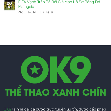
Sẵn
trước
FIFA Vạch Trần Bê Bối Giả Mạo Hồ Sơ Bóng Đá
20
Sàng
Yamal
Malaysia
Th11
Chiêu
Chức năng bình luận bị tắt
ở
Mộ
FIFA
Kenan
Vạch
Yildiz
Trần
Từ
Bê
Juventus
Bối
Giả
Mạo
Hồ
Sơ
Bóng
Đá
Malaysia
OK9
là nhà cái cá cược trực tuyến uy tín, được cấp phép