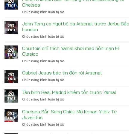
20
Đao
vì
Chelsea
Th11
Dưới
nợ
Chức năng bình luận bị tắt
ở
Thời
tiền
Fiorentina
Conte
trợ
săn
Sau
John Terry ca ngợi bộ ba Arsenal trước derby Bắc
cấp
20
đón
Vô
London
con
Th11
tài
Địch
trai
Chức năng bình luận bị tắt
ở
năng
John
trẻ
Terry
Courtois chỉ trích Yamal khơi mào hỗn loạn El
Acheampong
20
ca
từ
Clasico
Th11
ngợi
Chelsea
Chức năng bình luận bị tắt
ở
bộ
Courtois
ba
chỉ
Gabriel Jesus bác tin đồn rời Arsenal
Arsenal
20
trích
trước
Th11
Chức năng bình luận bị tắt
ở
Yamal
derby
Gabriel
khơi
Bắc
Jesus
Tân binh Real Madrid khiêm tốn trước Yamal
mào
London
20
bác
hỗn
Th11
Chức năng bình luận bị tắt
ở
tin
loạn
Tân
đồn
El
binh
rời
Chelsea Sẵn Sàng Chiêu Mộ Kenan Yildiz Từ
Clasico
20
Real
Arsenal
Juventus
Th11
Madrid
Chức năng bình luận bị tắt
ở
khiêm
Chelsea
tốn