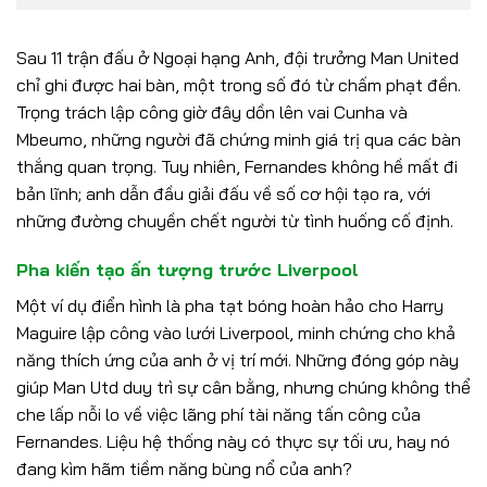
Sau 11 trận đấu ở Ngoại hạng Anh, đội trưởng Man United
chỉ ghi được hai bàn, một trong số đó từ chấm phạt đền.
Trọng trách lập công giờ đây dồn lên vai Cunha và
Mbeumo, những người đã chứng minh giá trị qua các bàn
thắng quan trọng. Tuy nhiên, Fernandes không hề mất đi
bản lĩnh; anh dẫn đầu giải đấu về số cơ hội tạo ra, với
những đường chuyền chết người từ tình huống cố định.
Pha kiến tạo ấn tượng trước Liverpool
Một ví dụ điển hình là pha tạt bóng hoàn hảo cho Harry
Maguire lập công vào lưới Liverpool, minh chứng cho khả
năng thích ứng của anh ở vị trí mới. Những đóng góp này
giúp Man Utd duy trì sự cân bằng, nhưng chúng không thể
che lấp nỗi lo về việc lãng phí tài năng tấn công của
Fernandes. Liệu hệ thống này có thực sự tối ưu, hay nó
đang kìm hãm tiềm năng bùng nổ của anh?