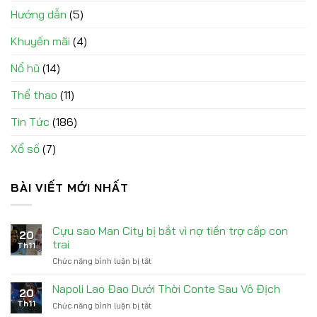
Hướng dẫn
(5)
Khuyến mãi
(4)
Nổ hũ
(14)
Thể thao
(11)
Tin Tức
(186)
Xổ số
(7)
BÀI VIẾT MỚI NHẤT
Cựu sao Man City bị bắt vì nợ tiền trợ cấp con
20
trai
Th11
Chức năng bình luận bị tắt
ở
Cựu
sao
Napoli Lao Đao Dưới Thời Conte Sau Vô Địch
20
Man
Th11
Chức năng bình luận bị tắt
ở
City