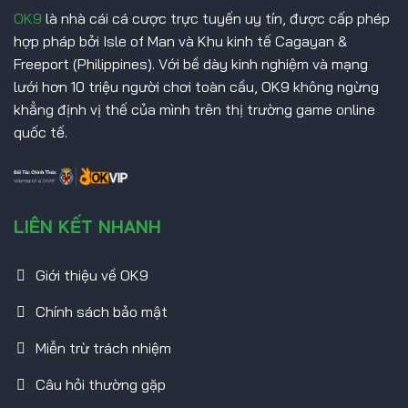
OK9
là nhà cái cá cược trực tuyến uy tín, được cấp phép
hợp pháp bởi Isle of Man và Khu kinh tế Cagayan &
Freeport (Philippines). Với bề dày kinh nghiệm và mạng
lưới hơn 10 triệu người chơi toàn cầu, OK9 không ngừng
khẳng định vị thế của mình trên thị trường game online
quốc tế.
LIÊN KẾT NHANH
Giới thiệu về OK9
Chính sách bảo mật
Miễn trừ trách nhiệm
Câu hỏi thường gặp