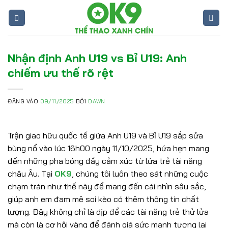
Bỏ
qua
nội
dung
Nhận định Anh U19 vs Bỉ U19: Anh
chiếm ưu thế rõ rệt
ĐĂNG VÀO
09/11/2025
BỞI
DAWN
Trận giao hữu quốc tế giữa Anh U19 và Bỉ U19 sắp sửa
bùng nổ vào lúc 16h00 ngày 11/10/2025, hứa hẹn mang
đến những pha bóng đầy cảm xúc từ lứa trẻ tài năng
châu Âu. Tại
OK9
, chúng tôi luôn theo sát những cuộc
chạm trán như thế này để mang đến cái nhìn sâu sắc,
giúp anh em đam mê soi kèo có thêm thông tin chất
lượng. Đây không chỉ là dịp để các tài năng trẻ thử lửa
mà còn là cơ hội vàng để đánh giá sức mạnh tương lai