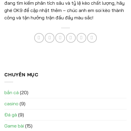
đang tìm kiếm phân tích sâu và tỷ lệ kèo chất lượng, hãy
ghé OK9 để cập nhật thêm – chúc anh em soi kèo thành
công và tận hưởng trận đấu đầy màu sắc!
CHUYÊN MỤC
bắn cá
(20)
casino
(9)
Đá gà
(9)
Game bài
(15)