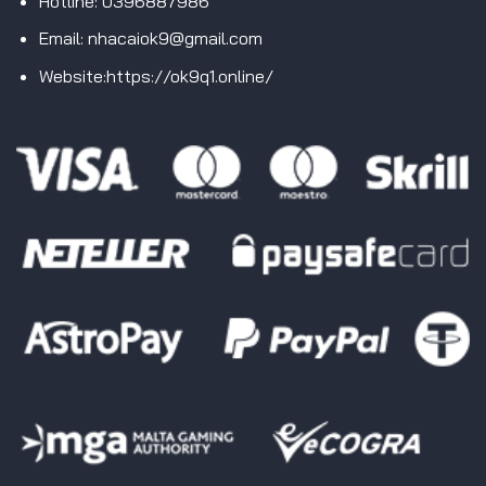
Hotline: 0396887986
Email:
nhacaiok9@gmail.com
Website:https://ok9q1.online/