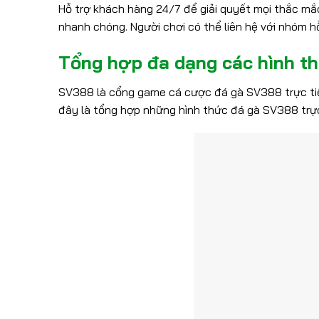
Hỗ trợ khách hàng 24/7 để giải quyết mọi thắc mắc
nhanh chóng. Người chơi có thể liên hệ với nhóm hỗ
Tổng hợp đa dạng các hình t
SV388 là cổng game cá cược đá gà SV388 trực tiếp
đây là tổng hợp những hình thức đá gà SV388 trực