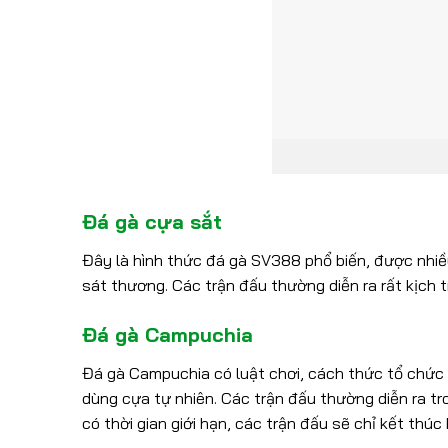
Đá gà cựa sắt
Đây là hình thức đá gà SV388 phổ biến, được nhiề
sát thương. Các trận đấu thường diễn ra rất kịch t
Đá gà Campuchia
Đá gà Campuchia có luật chơi, cách thức tổ chức 
dùng cựa tự nhiên. Các trận đấu thường diễn ra tr
có thời gian giới hạn, các trận đấu sẽ chỉ kết thú