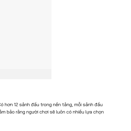
ó hơn 12 sảnh đấu trong nền tảng, mỗi sảnh đấu
ảm bảo rằng người chơi sẽ luôn có nhiều lựa chọn