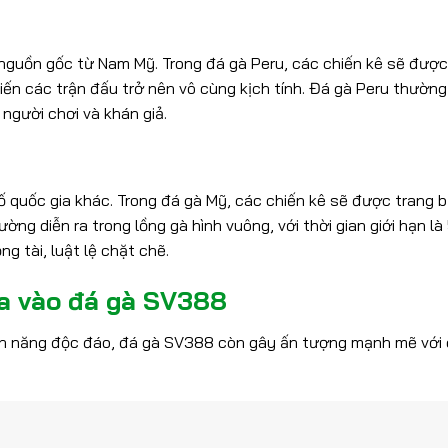
nguồn gốc từ Nam Mỹ. Trong đá gà Peru, các chiến kê sẽ được 
ến các trận đấu trở nên vô cùng kịch tính. Đá gà Peru thường
người chơi và khán giả.
số quốc gia khác. Trong đá gà Mỹ, các chiến kê sẽ được trang 
ng diễn ra trong lồng gà hình vuông, với thời gian giới hạn l
g tài, luật lệ chặt chẽ.
ia vào đá gà SV388
ính năng độc đáo, đá gà SV388 còn gây ấn tượng mạnh mẽ với