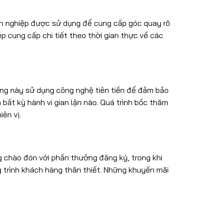
ên nghiệp được sử dụng để cung cấp góc quay rõ
p cung cấp chi tiết theo thời gian thực về các
tảng này sử dụng công nghệ tiên tiến để đảm bảo
bất kỳ hành vi gian lận nào. Quá trình bốc thăm
ên vị.
 chào đón với phần thưởng đăng ký, trong khi
 trình khách hàng thân thiết. Những khuyến mãi