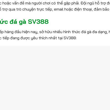
 hoặc vấn đề mà người chơi có thể gặp phải. Đội ngũ hỗ trợ đ
 trợ qua trò chuyện trực tiếp, email hoặc điện thoại, đảm bảo
hức đá gà SV388
 hàng đầu hiện nay, sở hữu nhiều hình thức đá gà đa dạng, h
 tiếp đang được yêu thích nhất tại SV388: