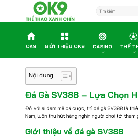
Bỏ
qua
nội
dung
OK9
GIỚI THIỆU OK9
CASINO
THỂ T
Nội dung
Đá Gà SV388 – Lựa Chọn H
Đối với ai đam mê cá cược, thì đá gà SV388 là thi
Nam, luôn thu hút hàng nghìn người chơi tới tham 
Giới thiệu về đá gà SV388