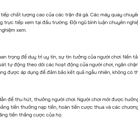
c tiếp chất lượng cao của các trận đá gà. Các máy quay chuy
 trực tiếp xem tại đấu trường. Đội ngũ bình luận chuyên nghiệ
 nghiệm xem.
an trọng để duy trì uy tín, sự tin tưởng của người chơi. Nền 
sát tự động theo dõi các hoạt động của người chơi, ngăn chặn 
ng được áp dụng để đảm bảo kết quả ngẫu nhiên, không có thi
ẫn để thu hút, thưởng người chơi. Người chơi mới được hưởng
ng tiền thưởng nạp tiền, hoàn tiền cược thua và các chương
tăng tiền thắng cược của họ.