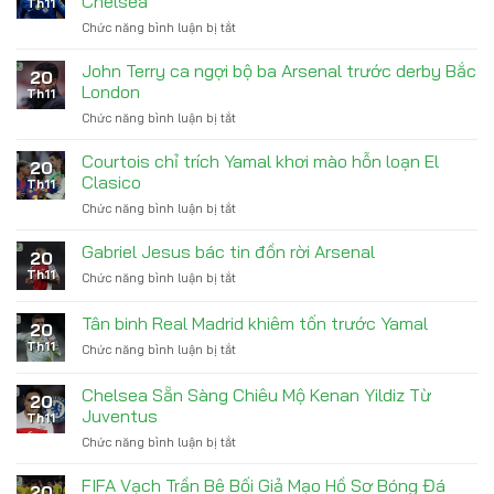
Chelsea
Th11
Dưới
nợ
Chức năng bình luận bị tắt
ở
Thời
tiền
Fiorentina
Conte
trợ
săn
Sau
John Terry ca ngợi bộ ba Arsenal trước derby Bắc
cấp
20
đón
Vô
London
con
Th11
tài
Địch
trai
Chức năng bình luận bị tắt
ở
năng
John
trẻ
Terry
Courtois chỉ trích Yamal khơi mào hỗn loạn El
Acheampong
20
ca
từ
Clasico
Th11
ngợi
Chelsea
Chức năng bình luận bị tắt
ở
bộ
Courtois
ba
chỉ
Gabriel Jesus bác tin đồn rời Arsenal
Arsenal
20
trích
trước
Th11
Chức năng bình luận bị tắt
ở
Yamal
derby
Gabriel
khơi
Bắc
Jesus
Tân binh Real Madrid khiêm tốn trước Yamal
mào
London
20
bác
hỗn
Th11
Chức năng bình luận bị tắt
ở
tin
loạn
Tân
đồn
El
binh
rời
Chelsea Sẵn Sàng Chiêu Mộ Kenan Yildiz Từ
Clasico
20
Real
Arsenal
Juventus
Th11
Madrid
Chức năng bình luận bị tắt
ở
khiêm
Chelsea
tốn
Sẵn
trước
FIFA Vạch Trần Bê Bối Giả Mạo Hồ Sơ Bóng Đá
20