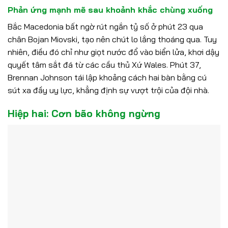
Phản ứng mạnh mẽ sau khoảnh khắc chùng xuống
Bắc Macedonia bất ngờ rút ngắn tỷ số ở phút 23 qua
chân Bojan Miovski, tạo nên chút lo lắng thoáng qua. Tuy
nhiên, điều đó chỉ như giọt nước đổ vào biển lửa, khơi dậy
quyết tâm sắt đá từ các cầu thủ Xứ Wales. Phút 37,
Brennan Johnson tái lập khoảng cách hai bàn bằng cú
sút xa đầy uy lực, khẳng định sự vượt trội của đội nhà.
Hiệp hai: Cơn bão không ngừng