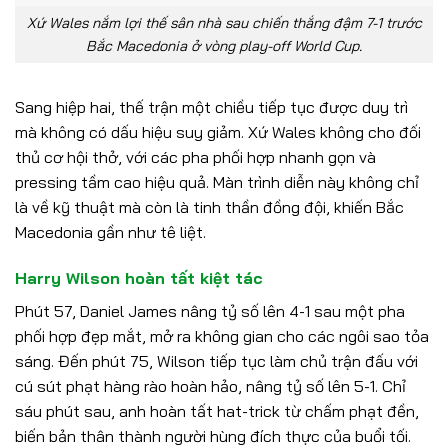
Xứ Wales nắm lợi thế sân nhà sau chiến thắng đậm 7-1 trước
Bắc Macedonia ở vòng play-off World Cup.
Sang hiệp hai, thế trận một chiều tiếp tục được duy trì
mà không có dấu hiệu suy giảm. Xứ Wales không cho đối
thủ cơ hội thở, với các pha phối hợp nhanh gọn và
pressing tầm cao hiệu quả. Màn trình diễn này không chỉ
là về kỹ thuật mà còn là tinh thần đồng đội, khiến Bắc
Macedonia gần như tê liệt.
Harry Wilson hoàn tất kiệt tác
Phút 57, Daniel James nâng tỷ số lên 4-1 sau một pha
phối hợp đẹp mắt, mở ra không gian cho các ngôi sao tỏa
sáng. Đến phút 75, Wilson tiếp tục làm chủ trận đấu với
cú sút phạt hàng rào hoàn hảo, nâng tỷ số lên 5-1. Chỉ
sáu phút sau, anh hoàn tất hat-trick từ chấm phạt đền,
biến bản thân thành người hùng đích thực của buổi tối.