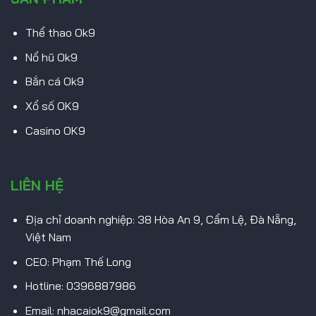
Thể thao Ok9
Nổ hũ Ok9
Bắn cá Ok9
Xổ số OK9
Casino OK9
LIÊN HỆ
Địa chỉ doanh nghiệp: 38 Hòa An 9, Cẩm Lệ, Đà Nẵng,
Việt Nam
CEO: Phạm Thế Long
Hotline: 0396887986
Email:
nhacaiok9@gmail.com