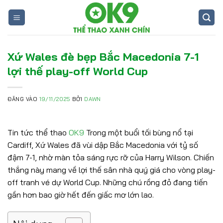
Bỏ
qua
nội
dung
Xứ Wales đè bẹp Bắc Macedonia 7-1
lợi thế play-off World Cup
ĐĂNG VÀO
19/11/2025
BỞI
DAWN
Tin tức thể thao
OK9
Trong một buổi tối bùng nổ tại
Cardiff, Xứ Wales đã vùi dập Bắc Macedonia với tỷ số
đậm 7-1, nhờ màn tỏa sáng rực rỡ của Harry Wilson. Chiến
thắng này mang về lợi thế sân nhà quý giá cho vòng play-
off tranh vé dự World Cup. Những chú rồng đỏ đang tiến
gần hơn bao giờ hết đến giấc mơ lớn lao.