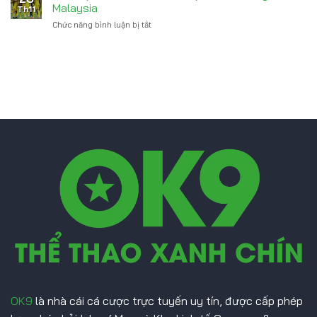
Sàng
Yamal
Malaysia
Th11
Chiêu
Chức năng bình luận bị tắt
ở
Mộ
FIFA
Kenan
Vạch
Yildiz
Trần
Từ
Bê
Juventus
Bối
Giả
Mạo
Hồ
Sơ
Bóng
Đá
Malaysia
OK9
là nhà cái cá cược trực tuyến uy tín, được cấp phép