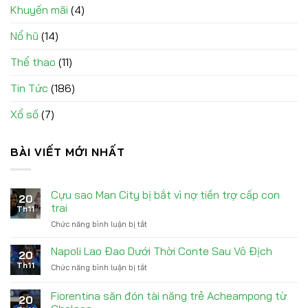
Khuyến mãi
(4)
Nổ hũ
(14)
Thể thao
(11)
Tin Tức
(186)
Xổ số
(7)
BÀI VIẾT MỚI NHẤT
Cựu sao Man City bị bắt vì nợ tiền trợ cấp con
20
trai
Th11
Chức năng bình luận bị tắt
ở
Cựu
sao
Napoli Lao Đao Dưới Thời Conte Sau Vô Địch
20
Man
Th11
Chức năng bình luận bị tắt
ở
City
Napoli
bị
Lao
Fiorentina săn đón tài năng trẻ Acheampong từ
bắt
20
Đao
vì