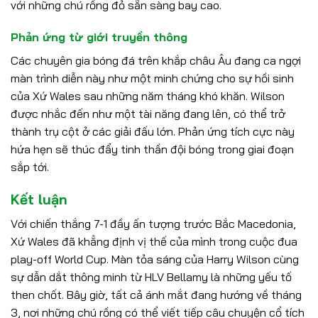
với những chú rồng đỏ sẵn sàng bay cao.
Phản ứng từ giới truyền thông
Các chuyên gia bóng đá trên khắp châu Âu đang ca ngợi
màn trình diễn này như một minh chứng cho sự hồi sinh
của Xứ Wales sau những năm tháng khó khăn. Wilson
được nhắc đến như một tài năng đang lên, có thể trở
thành trụ cột ở các giải đấu lớn. Phản ứng tích cực này
hứa hẹn sẽ thúc đẩy tinh thần đội bóng trong giai đoạn
sắp tới.
Kết luận
Với chiến thắng 7-1 đầy ấn tượng trước Bắc Macedonia,
Xứ Wales đã khẳng định vị thế của mình trong cuộc đua
play-off World Cup. Màn tỏa sáng của Harry Wilson cùng
sự dẫn dắt thông minh từ HLV Bellamy là những yếu tố
then chốt. Bây giờ, tất cả ánh mắt đang hướng về tháng
3, nơi những chú rồng có thể viết tiếp câu chuyện cổ tích