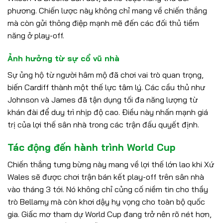
phương. Chiến lược này không chỉ mang về chiến thắng
mà còn gửi thông điệp mạnh mẽ đến các đối thủ tiềm
năng ở play-off.
Ảnh hưởng từ sự cổ vũ nhà
Sự ủng hộ từ người hâm mộ đã chơi vai trò quan trọng,
biến Cardiff thành một thế lực tâm lý. Các cầu thủ như
Johnson và James đã tận dụng tối đa năng lượng từ
khán đài để duy trì nhịp độ cao. Điều này nhấn mạnh giá
trị của lợi thế sân nhà trong các trận đấu quyết định.
Tác động đến hành trình World Cup
Chiến thắng tưng bừng này mang về lợi thế lớn lao khi Xứ
Wales sẽ được chơi trận bán kết play-off trên sân nhà
vào tháng 3 tới. Nó không chỉ củng cố niềm tin cho thầy
trò Bellamy mà còn khơi dậy hy vọng cho toàn bộ quốc
gia. Giấc mơ tham dự World Cup đang trở nên rõ nét hơn,