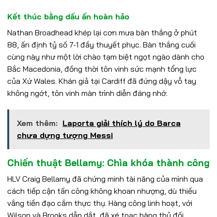
Kết thúc bằng dấu ấn hoàn hảo
Nathan Broadhead khép lại cơn mưa bàn thắng ở phút
88, ấn định tỷ số 7-1 đầy thuyết phục. Bàn thắng cuối
cùng này như một lời chào tạm biệt ngọt ngào dành cho
Bắc Macedonia, đồng thời tôn vinh sức mạnh tổng lực
của Xứ Wales. Khán giả tại Cardiff đã đứng dậy vỗ tay
không ngớt, tôn vinh màn trình diễn đáng nhớ.
Xem thêm:
Laporta giải thích lý do Barca
chưa dựng tượng Messi
Chiến thuật Bellamy: Chìa khóa thành công
HLV Craig Bellamy đã chứng minh tài năng của mình qua
cách tiếp cận tấn công không khoan nhượng, dù thiếu
vắng tiền đạo cắm thực thụ. Hàng công linh hoạt, với
Wilson và Brooks dẫn dắt, đã xé toạc hàng thủ đối