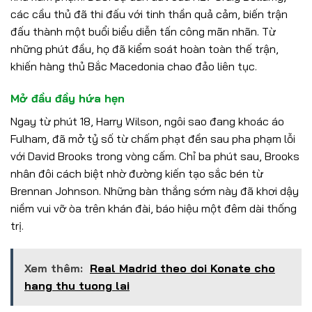
các cầu thủ đã thi đấu với tinh thần quả cảm, biến trận
đấu thành một buổi biểu diễn tấn công mãn nhãn. Từ
những phút đầu, họ đã kiểm soát hoàn toàn thế trận,
khiến hàng thủ Bắc Macedonia chao đảo liên tục.
Mở đầu đầy hứa hẹn
Ngay từ phút 18, Harry Wilson, ngôi sao đang khoác áo
Fulham, đã mở tỷ số từ chấm phạt đền sau pha phạm lỗi
với David Brooks trong vòng cấm. Chỉ ba phút sau, Brooks
nhân đôi cách biệt nhờ đường kiến tạo sắc bén từ
Brennan Johnson. Những bàn thắng sớm này đã khơi dậy
niềm vui vỡ òa trên khán đài, báo hiệu một đêm dài thống
trị.
Xem thêm:
Real Madrid theo doi Konate cho
hang thu tuong lai