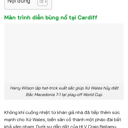
Nội dung
Màn trình diễn bùng nổ tại Cardiff
Harry Wilson lập hat-trick xuất sắc giúp Xứ Wales hủy diệt
Bắc Macedonia 7-1 tại play-off World Cup.
Không khí cuồng nhiệt từ khán giả nhà đã tiếp thêm sức
mạnh cho Xứ Wales, biến sân cỏ thành một pháo đài bất
khả xâm phạm. Dưới sự dẫn dắt của HLV Craig Bellamy,