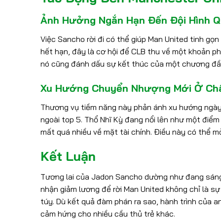
Ảnh Hưởng Ngắn Hạn Đến Đội Hình 
Việc Sancho rời đi có thể giúp Man United tinh gọn
hết hạn, đây là cơ hội để CLB thu về một khoản ph
nó cũng đánh dấu sự kết thúc của một chương đầy ti
Xu Hướng Chuyển Nhượng Mới Ở Ch
Thương vụ tiềm năng này phản ánh xu hướng ngày 
ngoài top 5. Thổ Nhĩ Kỳ đang nổi lên như một điểm
mất quá nhiều về mặt tài chính. Điều này có thể m
Kết Luận
Tương lai của Jadon Sancho dường như đang sáng 
nhận giảm lương để rời Man United không chỉ là s
túy. Dù kết quả đàm phán ra sao, hành trình của an
cảm hứng cho nhiều cầu thủ trẻ khác.