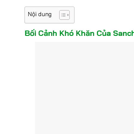
Nội dung
Bối Cảnh Khó Khăn Của Sancho