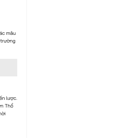
Các mâu
 trường
ến lược.
ớn Thổ
hời