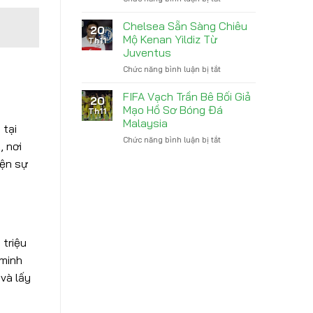
đồn
Clasico
Tân
rời
binh
Chelsea Sẵn Sàng Chiêu
Arsenal
20
Real
Mộ Kenan Yildiz Từ
Th11
Madrid
Juventus
khiêm
Chức năng bình luận bị tắt
ở
tốn
Chelsea
trước
Sẵn
Yamal
FIFA Vạch Trần Bê Bối Giả
20
Sàng
Mạo Hồ Sơ Bóng Đá
Th11
Chiêu
Malaysia
 tại
Mộ
Chức năng bình luận bị tắt
ở
Kenan
, nơi
FIFA
Yildiz
iện sự
Vạch
Từ
Trần
Juventus
Bê
Bối
Giả
Mạo
Hồ
 triệu
Sơ
 minh
Bóng
Đá
 và lấy
Malaysia