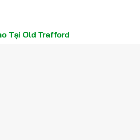
 Tại Old Trafford