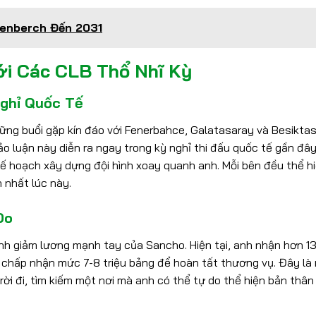
venberch Đến 2031
ới Các CLB Thổ Nhĩ Kỳ
Nghỉ Quốc Tế
ững buổi gặp kín đáo với Fenerbahce, Galatasaray và Besiktas
 luận này diễn ra ngay trong kỳ nghỉ thi đấu quốc tế gần đây
kế hoạch xây dựng đội hình xoay quanh anh. Mỗi bên đều thể h
 nhất lúc này.
Do
nh giảm lương mạnh tay của Sancho. Hiện tại, anh nhận hơn 13
chấp nhận mức 7-8 triệu bảng để hoàn tất thương vụ. Đây là
ời đi, tìm kiếm một nơi mà anh có thể tự do thể hiện bản thân