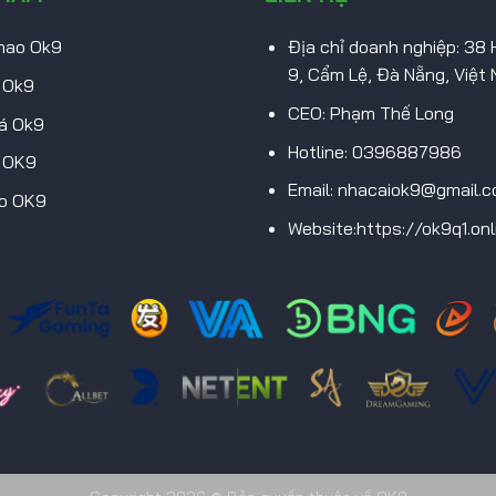
hao Ok9
Địa chỉ doanh nghiệp: 38
9, Cẩm Lệ, Đà Nẵng, Việt
 Ok9
CEO: Phạm Thế Long
á Ok9
Hotline: 0396887986
 OK9
Email:
nhacaiok9@gmail.
o OK9
Website:https://ok9q1.onl