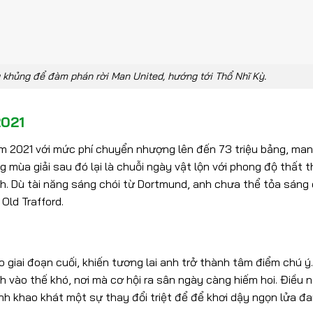
khủng để đàm phán rời Man United, hướng tới Thổ Nhĩ Kỳ.
2021
 2021 với mức phí chuyển nhượng lên đến 73 triệu bảng, ma
 mùa giải sau đó lại là chuỗi ngày vật lộn với phong độ thất 
nh. Dù tài năng sáng chói từ Dortmund, anh chưa thể tỏa sáng
Old Trafford.
giai đoạn cuối, khiến tương lai anh trở thành tâm điểm chú ý
h vào thế khó, nơi mà cơ hội ra sân ngày càng hiếm hoi. Điều 
nh khao khát một sự thay đổi triệt để để khơi dậy ngọn lửa đ