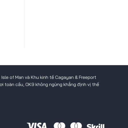
 Isle of Man và Khu kinh tế Cagayan & Freeport
chơi toàn cầu, OK9 không ngừng khẳng định vị thế