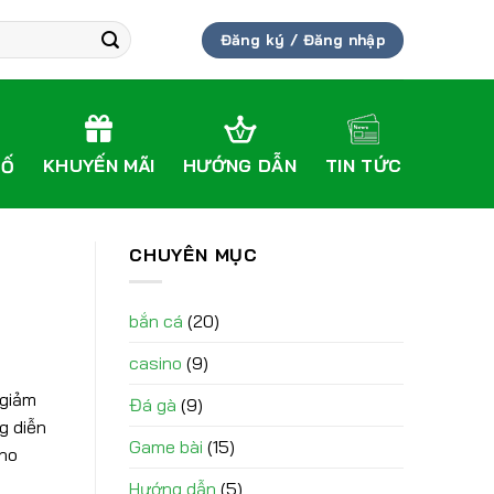
Đăng ký / Đăng nhập
KHUYẾN MÃI
HƯỚNG DẪN
TIN TỨC
SỐ
CHUYÊN MỤC
bắn cá
(20)
casino
(9)
 giảm
Đá gà
(9)
g diễn
Game bài
(15)
cho
Hướng dẫn
(5)