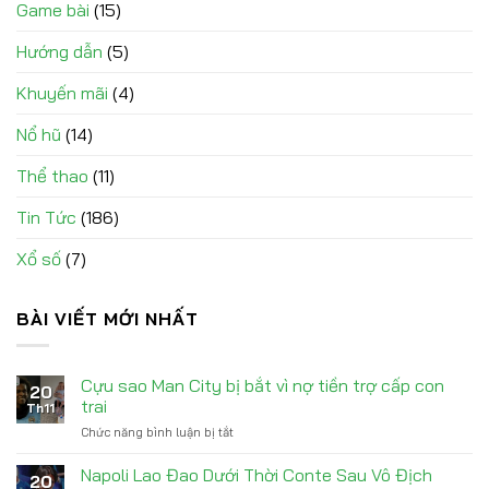
Game bài
(15)
Hướng dẫn
(5)
Khuyến mãi
(4)
Nổ hũ
(14)
Thể thao
(11)
Tin Tức
(186)
Xổ số
(7)
BÀI VIẾT MỚI NHẤT
Cựu sao Man City bị bắt vì nợ tiền trợ cấp con
20
trai
Th11
Chức năng bình luận bị tắt
ở
Cựu
sao
Napoli Lao Đao Dưới Thời Conte Sau Vô Địch
20
Man