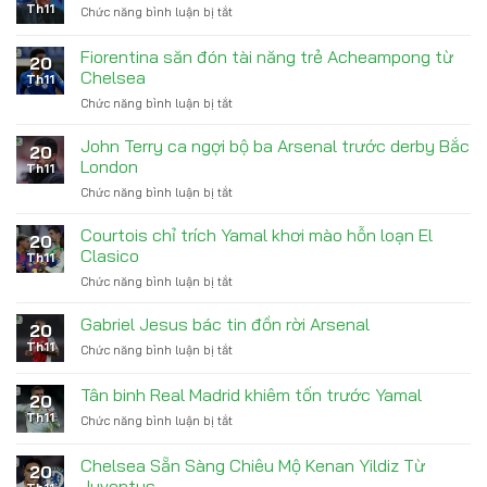
Th11
Chức năng bình luận bị tắt
ở
City
Napoli
bị
Lao
Fiorentina săn đón tài năng trẻ Acheampong từ
bắt
20
Đao
vì
Chelsea
Th11
Dưới
nợ
Chức năng bình luận bị tắt
ở
Thời
tiền
Fiorentina
Conte
trợ
săn
Sau
John Terry ca ngợi bộ ba Arsenal trước derby Bắc
cấp
20
đón
Vô
London
con
Th11
tài
Địch
trai
Chức năng bình luận bị tắt
ở
năng
John
trẻ
Terry
Courtois chỉ trích Yamal khơi mào hỗn loạn El
Acheampong
20
ca
từ
Clasico
Th11
ngợi
Chelsea
Chức năng bình luận bị tắt
ở
bộ
Courtois
ba
chỉ
Gabriel Jesus bác tin đồn rời Arsenal
Arsenal
20
trích
trước
Th11
Chức năng bình luận bị tắt
ở
Yamal
derby
Gabriel
khơi
Bắc
Jesus
Tân binh Real Madrid khiêm tốn trước Yamal
mào
London
20
bác
hỗn
Th11
Chức năng bình luận bị tắt
ở
tin
loạn
Tân
đồn
El
binh
rời
Chelsea Sẵn Sàng Chiêu Mộ Kenan Yildiz Từ
Clasico
20
Real
Arsenal
Juventus