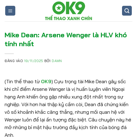
Bỏ
qua
nội
dung
Mike Dean: Arsene Wenger là HLV khó
tính nhất
ĐĂNG VÀO
19/11/2025
BỞI
DAWN
(Tin thể thao từ
OK9
) Cựu trọng tài Mike Dean gây sốc
khi chỉ điểm Arsene Wenger là vị huấn luyện viên Ngoại
hạng Anh khiến ông gặp nhiều xung đột nhất trong sự
nghiệp. Với hơn hai thập kỷ cầm còi, Dean đã chứng kiến
vô số khoảnh khắc căng thẳng, nhưng mối quan hệ với
Wenger luôn để lại ấn tượng đặc biệt. Câu chuyện này hé
mở những bí mật hậu trường đầy kịch tính của bóng đá
Anh.