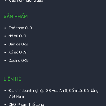
Câu hỏi thường gặp
SẢN PHẨM
Thể thao Ok9
Nổ hũ Ok9
Bắn cá Ok9
Xổ số OK9
Casino OK9
LIÊN HỆ
Địa chỉ doanh nghiệp: 38 Hòa An 9, Cẩm Lệ, Đà Nẵng,
Việt Nam
CEO: Phạm Thế Long