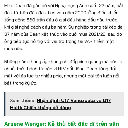
Mike Dean đã gắn bó với Ngoại hạng Anh suốt 22 năm, bắt
đầu từ trận đấu đầu tiên vào năm 2000. Ông điều khiển
tổng cộng 560 trận đấu ở giải đấu hàng đầu này trước
khi giải nghệ cách đây ba năm. Sự nghiệp trọng tài kéo dài
37 năm của Dean kết thúc vào cuối mùa 2021/22, sau đó
ông tiếp tục hỗ trợ với vai trò trọng tài VAR thêm một
mùa nữa.
Những năm tháng ấy không chỉ đầy vinh quang mà còn là
chuỗi thử thách từ các vị HLV nổi tiếng. Dean từng đối
mặt với áp lực từ nhiều phía, nhưng một cái tên luôn nổi
bật trong ký ức.
Xem thêm:
Nhận định U17 Venezuela vs U17
Haiti: Chiến thắng dễ dàng
Arsene Wenger: Kẻ thù bất đắc dĩ trên sân