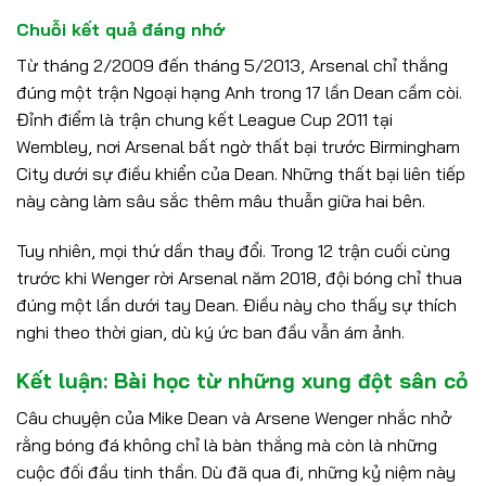
Chuỗi kết quả đáng nhớ
Từ tháng 2/2009 đến tháng 5/2013, Arsenal chỉ thắng
đúng một trận Ngoại hạng Anh trong 17 lần Dean cầm còi.
Đỉnh điểm là trận chung kết League Cup 2011 tại
Wembley, nơi Arsenal bất ngờ thất bại trước Birmingham
City dưới sự điều khiển của Dean. Những thất bại liên tiếp
này càng làm sâu sắc thêm mâu thuẫn giữa hai bên.
Tuy nhiên, mọi thứ dần thay đổi. Trong 12 trận cuối cùng
trước khi Wenger rời Arsenal năm 2018, đội bóng chỉ thua
đúng một lần dưới tay Dean. Điều này cho thấy sự thích
nghi theo thời gian, dù ký ức ban đầu vẫn ám ảnh.
Kết luận: Bài học từ những xung đột sân cỏ
Câu chuyện của Mike Dean và Arsene Wenger nhắc nhở
rằng bóng đá không chỉ là bàn thắng mà còn là những
cuộc đối đầu tinh thần. Dù đã qua đi, những kỷ niệm này