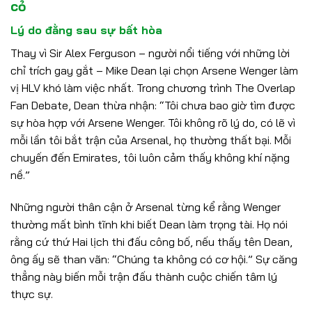
cỏ
Lý do đằng sau sự bất hòa
Thay vì Sir Alex Ferguson – người nổi tiếng với những lời
chỉ trích gay gắt – Mike Dean lại chọn Arsene Wenger làm
vị HLV khó làm việc nhất. Trong chương trình The Overlap
Fan Debate, Dean thừa nhận: “Tôi chưa bao giờ tìm được
sự hòa hợp với Arsene Wenger. Tôi không rõ lý do, có lẽ vì
mỗi lần tôi bắt trận của Arsenal, họ thường thất bại. Mỗi
chuyến đến Emirates, tôi luôn cảm thấy không khí nặng
nề.”
Những người thân cận ở Arsenal từng kể rằng Wenger
thường mất bình tĩnh khi biết Dean làm trọng tài. Họ nói
rằng cứ thứ Hai lịch thi đấu công bố, nếu thấy tên Dean,
ông ấy sẽ than vãn: “Chúng ta không có cơ hội.” Sự căng
thẳng này biến mỗi trận đấu thành cuộc chiến tâm lý
thực sự.