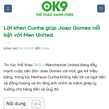
Bỏ
qua
nội
dung
Lời khen Cunha giúp Joao Gomes nổi
bật với Man United
ĐĂNG VÀO
19/11/2025
BỞI
DAWN
Tin tức thể thao
OK9
– Manchester United đang đẩy
mạnh cuộc săn đón Joao Gomes với mức giá 44 triệu
bảng, trong lúc Matheus Cunha không tiếc lời ca ngợi tiền
vệ đồng hương và tin rằng anh chính là mảnh ghép lý
tưởng cho hàng tiền vệ Quỷ đỏ.
Nội dung