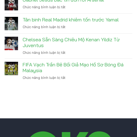
20
trích
trước
Th11
Chức năng bình luận bị tắt
ở
Yamal
derby
Gabriel
khơi
Bắc
Jesus
Tân binh Real Madrid khiêm tốn trước Yamal
mào
London
20
bác
hỗn
Th11
Chức năng bình luận bị tắt
ở
tin
loạn
Tân
đồn
El
binh
rời
Chelsea Sẵn Sàng Chiêu Mộ Kenan Yildiz Từ
Clasico
20
Real
Arsenal
Juventus
Th11
Madrid
Chức năng bình luận bị tắt
ở
khiêm
Chelsea
tốn
Sẵn
trước
FIFA Vạch Trần Bê Bối Giả Mạo Hồ Sơ Bóng Đá
20
Sàng
Yamal
Malaysia
Th11
Chiêu
Chức năng bình luận bị tắt
ở
Mộ
FIFA
Kenan
Vạch
Yildiz
Trần
Từ
Bê
Juventus
Bối
Giả
Mạo
Hồ
Sơ
Bóng
Đá