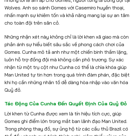
Wolves. Anh so sánh Gomes với Casemiro huyền thoại,
nhấn mạnh sự khiêm tốn và khả năng mang lại sự an tâm
cho toàn đội trên sân cỏ.
Những nhận xét này không chỉ là lời khen xã giao mà còn
phản ánh sự hiểu biết sâu sắc về phong cách chơi của
Gomes. Cunha mô tả anh như một chiến binh thầm lặng,
luôn hỗ trợ đồng đội mà không cần phô trương. Sự xác
nhận từ một trụ cột như Cunha có thể là chìa khóa giúp
Man United tự tin hơn trong quá trình đàm phán, đặc biệt
khi họ cần những nhân tố dễ dàng hòa nhập vào văn hóa
Quỷ đỏ.
Tác Động Của Cunha Đến Quyết Định Của Quỷ Đỏ
Lời khen từ Cunha được xem là tín hiệu tích cực, giúp
Gomes ghi điểm lớn trong mắt ban lãnh đạo Man United.
Trong phòng thay đồ, sự ủng hộ từ các cầu thủ Brazil có