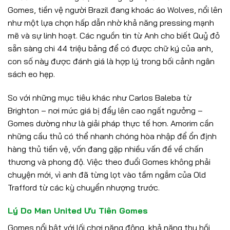
Gomes, tiền vệ người Brazil đang khoác áo Wolves, nổi lên
như một lựa chọn hấp dẫn nhờ khả năng pressing mạnh
mẽ và sự linh hoạt. Các nguồn tin từ Anh cho biết Quỷ đỏ
sẵn sàng chi 44 triệu bảng để có được chữ ký của anh,
con số này được đánh giá là hợp lý trong bối cảnh ngân
sách eo hẹp.
So với những mục tiêu khác như Carlos Baleba từ
Brighton – nơi mức giá bị đẩy lên cao ngất ngưởng –
Gomes dường như là giải pháp thực tế hơn. Amorim cần
những cầu thủ có thể nhanh chóng hòa nhập để ổn định
hàng thủ tiền vệ, vốn đang gặp nhiều vấn đề về chấn
thương và phong độ. Việc theo đuổi Gomes không phải
chuyện mới, vì anh đã từng lọt vào tầm ngắm của Old
Trafford từ các kỳ chuyển nhượng trước.
Lý Do Man United Ưu Tiên Gomes
Gomes nổi bật với lối chơi năng động, khả năng thu hồi