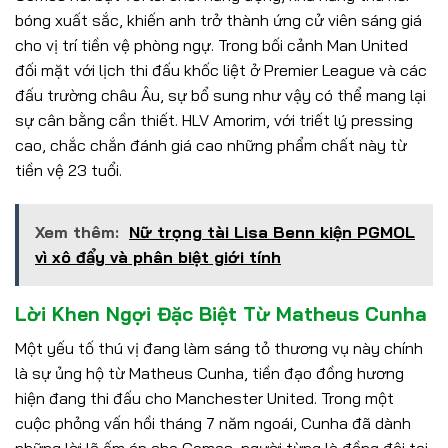
bóng xuất sắc, khiến anh trở thành ứng cử viên sáng giá
cho vị trí tiền vệ phòng ngự. Trong bối cảnh Man United
đối mặt với lịch thi đấu khốc liệt ở Premier League và các
đấu trường châu Âu, sự bổ sung như vậy có thể mang lại
sự cân bằng cần thiết. HLV Amorim, với triết lý pressing
cao, chắc chắn đánh giá cao những phẩm chất này từ
tiền vệ 23 tuổi.
Xem thêm:
Nữ trọng tài Lisa Benn kiện PGMOL
vì xô đẩy và phân biệt giới tính
Lời Khen Ngợi Đặc Biệt Từ Matheus Cunha
Một yếu tố thú vị đang làm sáng tỏ thương vụ này chính
là sự ủng hộ từ Matheus Cunha, tiền đạo đồng hương
hiện đang thi đấu cho Manchester United. Trong một
cuộc phỏng vấn hồi tháng 7 năm ngoái, Cunha đã dành
những lời lẽ ấm áp cho Gomes, người từng là đồng đội tại