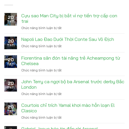
Cựu sao Man City bị bắt vì nợ tiền trợ cấp con
20
trai
Th11
Chức năng bình luận bị tắt
ở
Cựu
sao
Napoli Lao Đao Dưới Thời Conte Sau Vô Địch
20
Man
Th11
Chức năng bình luận bị tắt
ở
City
Napoli
bị
Lao
Fiorentina săn đón tài năng trẻ Acheampong từ
bắt
20
Đao
vì
Chelsea
Th11
Dưới
nợ
Chức năng bình luận bị tắt
ở
Thời
tiền
Fiorentina
Conte
trợ
săn
Sau
John Terry ca ngợi bộ ba Arsenal trước derby Bắc
cấp
20
đón
Vô
London
con
Th11
tài
Địch
trai
Chức năng bình luận bị tắt
ở
năng
John
trẻ
Terry
Courtois chỉ trích Yamal khơi mào hỗn loạn El
Acheampong
20
ca
từ
Clasico
Th11
ngợi
Chelsea
Chức năng bình luận bị tắt
ở
bộ
Courtois
ba
chỉ
Gabriel Jesus bác tin đồn rời Arsenal
Arsenal