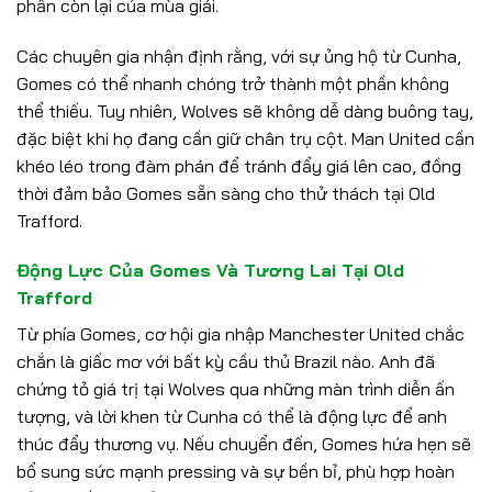
phần còn lại của mùa giải.
Các chuyên gia nhận định rằng, với sự ủng hộ từ Cunha,
Gomes có thể nhanh chóng trở thành một phần không
thể thiếu. Tuy nhiên, Wolves sẽ không dễ dàng buông tay,
đặc biệt khi họ đang cần giữ chân trụ cột. Man United cần
khéo léo trong đàm phán để tránh đẩy giá lên cao, đồng
thời đảm bảo Gomes sẵn sàng cho thử thách tại Old
Trafford.
Động Lực Của Gomes Và Tương Lai Tại Old
Trafford
Từ phía Gomes, cơ hội gia nhập Manchester United chắc
chắn là giấc mơ với bất kỳ cầu thủ Brazil nào. Anh đã
chứng tỏ giá trị tại Wolves qua những màn trình diễn ấn
tượng, và lời khen từ Cunha có thể là động lực để anh
thúc đẩy thương vụ. Nếu chuyển đến, Gomes hứa hẹn sẽ
bổ sung sức mạnh pressing và sự bền bỉ, phù hợp hoàn