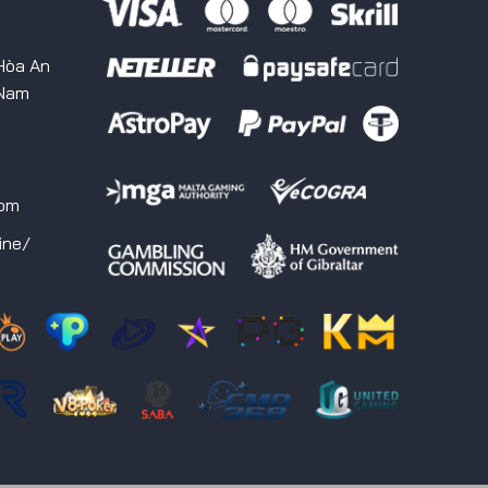
 Hòa An
 Nam
com
ine/