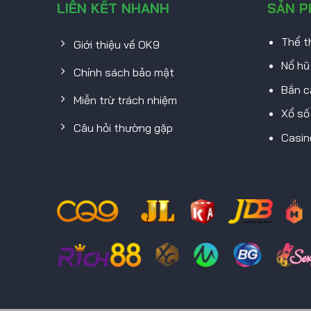
LIÊN KẾT NHANH
SẢN 
Thể t
Giới thiệu về OK9
Nổ hũ
Chính sách bảo mật
Bắn c
Miễn trừ trách nhiệm
Xổ số
Câu hỏi thường gặp
Casin