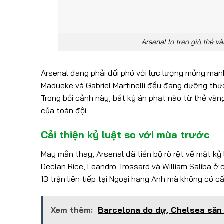
Arsenal lo treo giò thẻ v
Arsenal đang phải đối phó với lực lượng mỏng manh
Madueke và Gabriel Martinelli đều đang dưỡng thươ
Trong bối cảnh này, bất kỳ án phạt nào từ thẻ vàn
của toàn đội.
Cải thiện kỷ luật so với mùa trước
May mắn thay, Arsenal đã tiến bộ rõ rệt về mặt kỷ
Declan Rice, Leandro Trossard và William Saliba ở c
13 trận liên tiếp tại Ngoại hạng Anh mà không có cầ
Xem thêm:
Barcelona do dự, Chelsea săn 