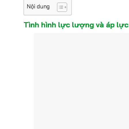
Nội dung
Tình hình lực lượng và áp lực