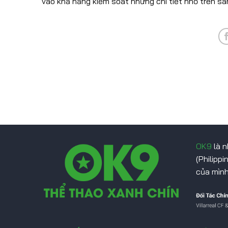
vào khả năng kiểm soát những chi tiết nhỏ trên sâ
OK9
là n
(Philipp
của mình