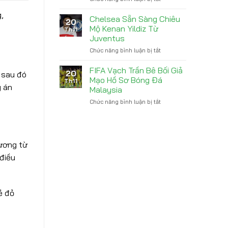
đồn
Clasico
Tân
rời
,
binh
Chelsea Sẵn Sàng Chiêu
Arsenal
20
Real
Mộ Kenan Yildiz Từ
Th11
Madrid
Juventus
khiêm
Chức năng bình luận bị tắt
ở
tốn
Chelsea
trước
Sẵn
Yamal
FIFA Vạch Trần Bê Bối Giả
20
 sau đó
Sàng
Mạo Hồ Sơ Bóng Đá
Th11
Chiêu
g án
Malaysia
Mộ
Chức năng bình luận bị tắt
ở
Kenan
FIFA
Yildiz
Vạch
Từ
Trần
Juventus
Bê
hương từ
Bối
Giả
 điều
Mạo
Hồ
Sơ
Bóng
ẻ đỏ
Đá
Malaysia