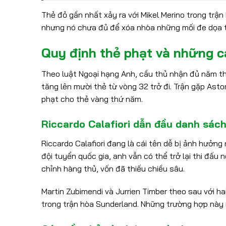
Thẻ đỏ gần nhất xảy ra với Mikel Merino trong trận
nhưng nó chưa đủ để xóa nhòa những mối đe dọa từ
Quy định thẻ phạt và những cá
Theo luật Ngoại hạng Anh, cầu thủ nhận đủ năm thẻ
tăng lên mười thẻ từ vòng 32 trở đi. Trận gặp Asto
phạt cho thẻ vàng thứ năm.
Riccardo Calafiori dẫn đầu danh sách 
Riccardo Calafiori đang là cái tên dễ bị ảnh hưởng
đội tuyển quốc gia, anh vẫn có thể trở lại thi đấu 
chỉnh hàng thủ, vốn đã thiếu chiều sâu.
Martin Zubimendi và Jurrien Timber theo sau với h
trong trận hòa Sunderland. Những trường hợp này 