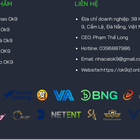
PHẨM
LIÊN HỆ
hao Ok9
Địa chỉ doanh nghiệp: 38
9, Cẩm Lệ, Đà Nẵng, Việt
 Ok9
CEO: Phạm Thế Long
á Ok9
Hotline: 0396887986
 OK9
Email:
nhacaiok9@gmail.
o OK9
Website:https://ok9q1.onl