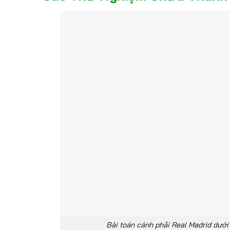
Bài toán cánh phải Real Madrid dưới 