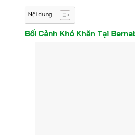
Nội dung
Bối Cảnh Khó Khăn Tại Berna