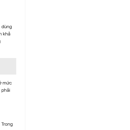
h dùng
h khả
g
 ở mức
 phải
 Trong