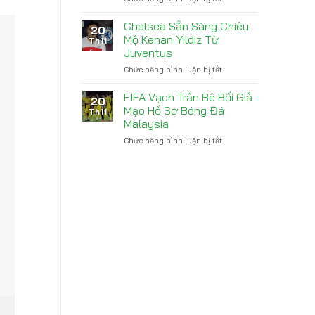
đồn
Clasico
Tân
rời
binh
Chelsea Sẵn Sàng Chiêu
Arsenal
20
Real
Mộ Kenan Yildiz Từ
Th11
Madrid
Juventus
khiêm
Chức năng bình luận bị tắt
ở
tốn
Chelsea
trước
Sẵn
Yamal
FIFA Vạch Trần Bê Bối Giả
20
Sàng
Mạo Hồ Sơ Bóng Đá
Th11
Chiêu
Malaysia
Mộ
Chức năng bình luận bị tắt
ở
Kenan
FIFA
Yildiz
Vạch
Từ
Trần
Juventus
Bê
Bối
Giả
Mạo
Hồ
Sơ
Bóng
Đá
Malaysia