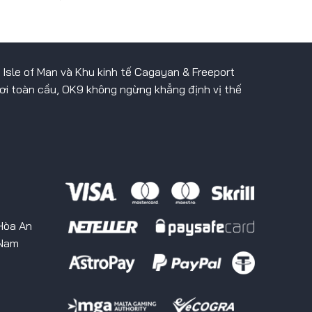
 Isle of Man và Khu kinh tế Cagayan & Freeport
chơi toàn cầu, OK9 không ngừng khẳng định vị thế
 Hòa An
 Nam