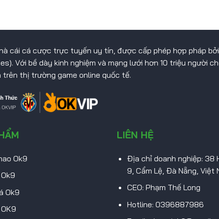
hà cái cá cược trực tuyến uy tín, được cấp phép hợp pháp bởi
ines). Với bề dày kinh nghiệm và mạng lưới hơn 10 triệu người 
 trên thị trường game online quốc tế.
PHẨM
LIÊN HỆ
hao Ok9
Địa chỉ doanh nghiệp: 38
9, Cẩm Lệ, Đà Nẵng, Việt
 Ok9
CEO: Phạm Thế Long
á Ok9
Hotline: 0396887986
 OK9