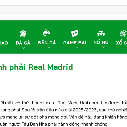
NỔ HŨ
BẮN CÁ
GAME BÀI
HAO
ĐÁ GÀ
XỔ 
nh phải Real Madrid
ối mặt với thử thách lớn tại Real Madrid khi chưa tìm được đối
 lang phải. Sau 16 trận đấu mùa giải 2025/2026, các thử nghi
ưa mang lại sự đột phá mong đợi. Vấn đề này đang khiến hàn
 quân người Tây Ban Nha phải hành động nhanh chóng.