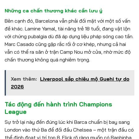
Những ca chấn thương khác cần lưu ý
Bên cạnh đó, Barcelona vẫn phải đối mặt với một số vấn
đề khác. Lamine Yamal, tài năng trẻ 18 tuổi, đang vật lộn
với chứng pubalgia dù đã áp dụng liệu pháp sóng cao tần.
Marc Casado cũng gặp rắc rối ở cơ khép, nhưng cả hai
vẫn có thể ra sân ở trận Camp Nou mở cửa, nhờ mức độ
chấn thương không quá nghiêm trọng.
Xem thêm:
Liverpool sắp chiêu mộ Guehi tự do
2026
Tác động đến hành trình Champions
League
Sự trở lại này đến đúng lúc khi Barca chuẩn bị bay sang
London vào thứ Ba để đối đầu Chelsea – một trận đấu có
thể định đoạt vị trí top 8. Flick rõ ràng muốn có Raphinha