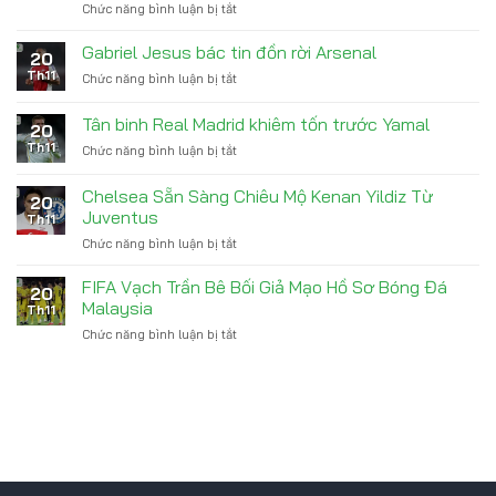
Chức năng bình luận bị tắt
ở
bộ
Courtois
ba
chỉ
Gabriel Jesus bác tin đồn rời Arsenal
Arsenal
20
trích
trước
Th11
Chức năng bình luận bị tắt
ở
Yamal
derby
Gabriel
khơi
Bắc
Jesus
Tân binh Real Madrid khiêm tốn trước Yamal
mào
London
20
bác
hỗn
Th11
Chức năng bình luận bị tắt
ở
tin
loạn
Tân
đồn
El
binh
rời
Chelsea Sẵn Sàng Chiêu Mộ Kenan Yildiz Từ
Clasico
20
Real
Arsenal
Juventus
Th11
Madrid
Chức năng bình luận bị tắt
ở
khiêm
Chelsea
tốn
Sẵn
trước
FIFA Vạch Trần Bê Bối Giả Mạo Hồ Sơ Bóng Đá
20
Sàng
Yamal
Malaysia
Th11
Chiêu
Chức năng bình luận bị tắt
ở
Mộ
FIFA
Kenan
Vạch
Yildiz
Trần
Từ
Bê
Juventus
Bối
Giả
Mạo
Hồ