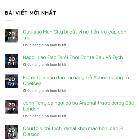
BÀI VIẾT MỚI NHẤT
Cựu sao Man City bị bắt vì nợ tiền trợ cấp con
20
trai
Th11
Chức năng bình luận bị tắt
ở
Cựu
sao
Napoli Lao Đao Dưới Thời Conte Sau Vô Địch
20
Man
Th11
Chức năng bình luận bị tắt
ở
City
Napoli
bị
Lao
Fiorentina săn đón tài năng trẻ Acheampong từ
bắt
20
Đao
vì
Chelsea
Th11
Dưới
nợ
Chức năng bình luận bị tắt
ở
Thời
tiền
Fiorentina
Conte
trợ
săn
Sau
John Terry ca ngợi bộ ba Arsenal trước derby Bắc
cấp
20
đón
Vô
London
con
Th11
tài
Địch
trai
Chức năng bình luận bị tắt
ở
năng
John
trẻ
Terry
Courtois chỉ trích Yamal khơi mào hỗn loạn El
Acheampong
20
ca
từ
Clasico
Th11
ngợi
Chelsea