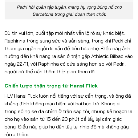
Pedri hội quân tập luyện, mang hy vọng bùng nổ cho
Barcelona trong giai đoạn then chốt.
Dù tin vui lớn, buổi tập mới nhất vẫn lộ rõ sự khác biệt.
Raphinha trông sung sức và sẵn sàng, trong khi Pedri chỉ
tham gia ngắn ngủi do vấn đề tiêu hóa nhẹ. Điều này ảnh
hưởng đến khả năng ra sân ở trận gặp Athletic Bilbao vào
ngày 22/11, với Raphinha có cửa sáng hơn so với Pedri,
người có thể cần thêm thời gian theo dõi.
Chiến lược thận trọng từ Hansi Flick
HLV Hansi Flick luôn nổi tiếng với sự cẩn trọng, và ông đã
khẳng định không mạo hiểm với hai học trò. Không ai
trong số họ sẽ đá chính ở trận sắp tới, nhưng kế hoạch là
cho họ vào sân từ 15 đến 20 phút để lấy lại cảm giác
bóng. Điều này giúp họ dần lấy lại nhịp độ mà không gây
rủi ro thêm.