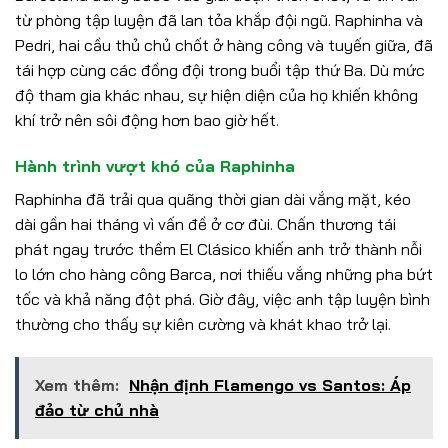
từ phòng tập luyện đã lan tỏa khắp đội ngũ. Raphinha và
Pedri, hai cầu thủ chủ chốt ở hàng công và tuyến giữa, đã
tái hợp cùng các đồng đội trong buổi tập thứ Ba. Dù mức
độ tham gia khác nhau, sự hiện diện của họ khiến không
khí trở nên sôi động hơn bao giờ hết.
Hành trình vượt khó của Raphinha
Raphinha đã trải qua quãng thời gian dài vắng mặt, kéo
dài gần hai tháng vì vấn đề ở cơ đùi. Chấn thương tái
phát ngay trước thềm El Clásico khiến anh trở thành nỗi
lo lớn cho hàng công Barca, nơi thiếu vắng những pha bứt
tốc và khả năng đột phá. Giờ đây, việc anh tập luyện bình
thường cho thấy sự kiên cường và khát khao trở lại.
Xem thêm:
Nhận định Flamengo vs Santos: Áp
đảo từ chủ nhà