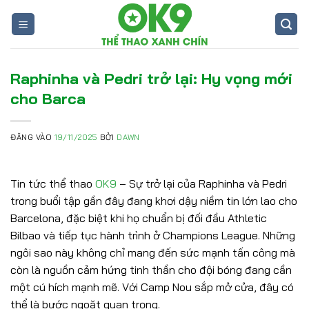
Bỏ
qua
nội
dung
Raphinha và Pedri trở lại: Hy vọng mới
cho Barca
ĐĂNG VÀO
19/11/2025
BỞI
DAWN
Tin tức thể thao
OK9
– Sự trở lại của Raphinha và Pedri
trong buổi tập gần đây đang khơi dậy niềm tin lớn lao cho
Barcelona, đặc biệt khi họ chuẩn bị đối đầu Athletic
Bilbao và tiếp tục hành trình ở Champions League. Những
ngôi sao này không chỉ mang đến sức mạnh tấn công mà
còn là nguồn cảm hứng tinh thần cho đội bóng đang cần
một cú hích mạnh mẽ. Với Camp Nou sắp mở cửa, đây có
thể là bước ngoặt quan trọng.