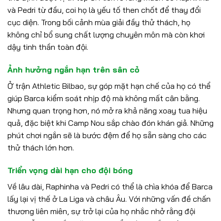
và Pedri từ đầu, coi họ là yếu tố then chốt để thay đổi
cục diện. Trong bối cảnh mùa giải đầy thử thách, họ
không chỉ bổ sung chất lượng chuyên môn mà còn khơi
dậy tinh thần toàn đội.
Ảnh hưởng ngắn hạn trên sân cỏ
Ở trận Athletic Bilbao, sự góp mặt hạn chế của họ có thể
giúp Barca kiểm soát nhịp độ mà không mất cân bằng.
Nhưng quan trọng hơn, nó mở ra khả năng xoay tua hiệu
quả, đặc biệt khi Camp Nou sắp chào đón khán giả. Những
phút chơi ngắn sẽ là bước đệm để họ sẵn sàng cho các
thử thách lớn hơn.
Triển vọng dài hạn cho đội bóng
Về lâu dài, Raphinha và Pedri có thể là chìa khóa để Barca
lấy lại vị thế ở La Liga và châu Âu. Với những vấn đề chấn
thương liên miên, sự trở lại của họ nhắc nhở rằng đội