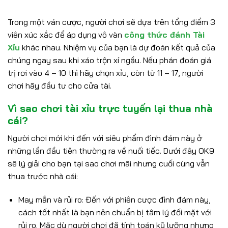
Trong một ván cược, người chơi sẽ dựa trên tổng điểm 3
viên xúc xắc để áp dụng vô vàn
công thức đánh Tài
Xỉu
khác nhau. Nhiệm vụ của bạn là dự đoán kết quả của
chúng ngay sau khi xáo trộn xí ngầu. Nếu phán đoán giá
trị rơi vào 4 – 10 thì hãy chọn xỉu, còn từ 11 – 17, người
chơi hãy đầu tư cho cửa tài.
Vì sao chơi tài xỉu trực tuyến lại thua nhà
cái?
Người chơi mới khi đến với siêu phẩm đình đám này ở
những lần đầu tiên thường ra về nuối tiếc. Dưới đây OK9
sẽ lý giải cho bạn tại sao chơi mãi nhưng cuối cùng vẫn
thua trước nhà cái:
May mắn và rủi ro: Đến với phiên cược đình đám này,
cách tốt nhất là bạn nên chuẩn bị tâm lý đối mặt với
rủi ro. Mặc dù người chơi đã tính toán kỹ lưỡng nhưng