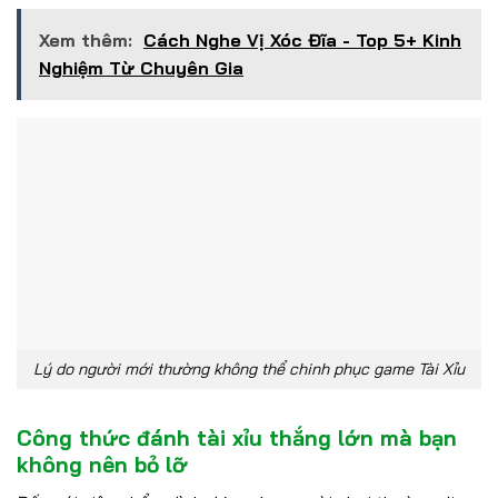
Xem thêm:
Cách Nghe Vị Xóc Đĩa - Top 5+ Kinh
Nghiệm Từ Chuyên Gia
Lý do người mới thường không thể chinh phục game Tài Xỉu
Công thức đánh tài xỉu thắng lớn mà bạn
không nên bỏ lỡ