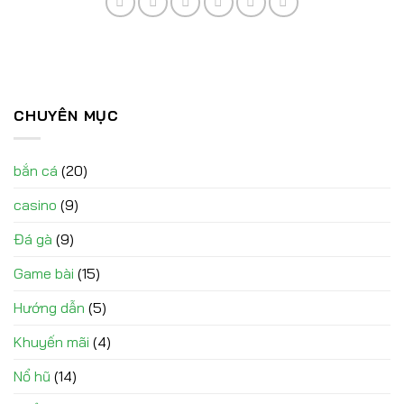
CHUYÊN MỤC
bắn cá
(20)
casino
(9)
Đá gà
(9)
Game bài
(15)
Hướng dẫn
(5)
Khuyến mãi
(4)
Nổ hũ
(14)