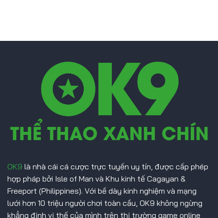
Trần
Từ
Bê
Juventus
Bối
Giả
Mạo
Hồ
Sơ
Bóng
Đá
Malaysia
OK9
là nhà cái cá cược trực tuyến uy tín, được cấp phép
hợp pháp bởi Isle of Man và Khu kinh tế Cagayan &
Freeport (Philippines). Với bề dày kinh nghiệm và mạng
lưới hơn 10 triệu người chơi toàn cầu, OK9 không ngừng
khẳng định vị thế của mình trên thị trường game online