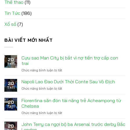
Thể thao
(11)
Tin Tức
(186)
Xổ số
(7)
BÀI VIẾT MỚI NHẤT
Cựu sao Man City bị bắt vì nợ tiền trợ cấp con
20
trai
Th11
Chức năng bình luận bị tắt
ở
Cựu
sao
Napoli Lao Đao Dưới Thời Conte Sau Vô Địch
20
Man
Th11
Chức năng bình luận bị tắt
ở
City
Napoli
bị
Lao
Fiorentina săn đón tài năng trẻ Acheampong từ
bắt
20
Đao
vì
Chelsea
Th11
Dưới
nợ
Chức năng bình luận bị tắt
ở
Thời
tiền
Fiorentina
Conte
trợ
săn
Sau
John Terry ca ngợi bộ ba Arsenal trước derby Bắc
cấp
20
đón
Vô
London
con