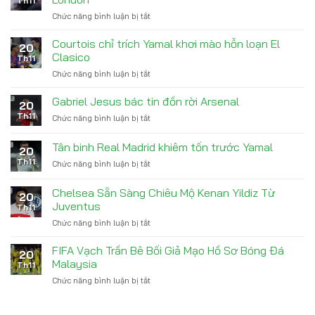
Th11
tài
Địch
trai
Chức năng bình luận bị tắt
ở
năng
John
trẻ
Terry
Courtois chỉ trích Yamal khơi mào hỗn loạn El
Acheampong
20
ca
từ
Clasico
Th11
ngợi
Chelsea
Chức năng bình luận bị tắt
ở
bộ
Courtois
ba
chỉ
Gabriel Jesus bác tin đồn rời Arsenal
Arsenal
20
trích
trước
Th11
Chức năng bình luận bị tắt
ở
Yamal
derby
Gabriel
khơi
Bắc
Jesus
Tân binh Real Madrid khiêm tốn trước Yamal
mào
London
20
bác
hỗn
Th11
Chức năng bình luận bị tắt
ở
tin
loạn
Tân
đồn
El
binh
rời
Chelsea Sẵn Sàng Chiêu Mộ Kenan Yildiz Từ
Clasico
20
Real
Arsenal
Juventus
Th11
Madrid
Chức năng bình luận bị tắt
ở
khiêm
Chelsea
tốn
Sẵn
trước
FIFA Vạch Trần Bê Bối Giả Mạo Hồ Sơ Bóng Đá
20
Sàng
Yamal
Malaysia
Th11
Chiêu
Chức năng bình luận bị tắt
ở
Mộ
FIFA
Kenan
Vạch
Yildiz