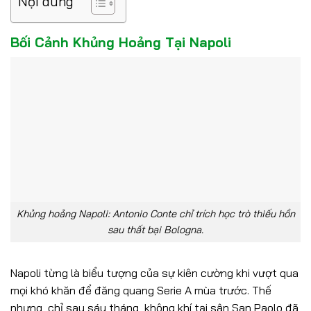
Nội dung
Bối Cảnh Khủng Hoảng Tại Napoli
Khủng hoảng Napoli: Antonio Conte chỉ trích học trò thiếu hồn
sau thất bại Bologna.
Napoli từng là biểu tượng của sự kiên cường khi vượt qua
mọi khó khăn để đăng quang Serie A mùa trước. Thế
nhưng, chỉ sau sáu tháng, không khí tại sân San Paolo đã