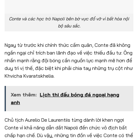
Conte và các học trò Napoli bên bờ vực đổ vỡ vì bất hòa nội
bộ sâu sắc.
Ngay từ trước khi chính thức cầm quân, Conte đã không
ngần ngại chỉ trích ban lãnh đạo về việc thiếu đầu tư. Ông
nhấn mạnh rằng đội bóng cần nguồn lực mạnh mẽ hơn để
duy trì vị thế, đặc biệt khi phải chia tay những trụ cột như
Khvicha Kvaratskhelia.
Xem thêm:
Lịch thi đấu bóng đá ngoại hạng
anh
Chủ tịch Aurelio De Laurentiis từng dành lời khen ngợi
Conte vì khả năng dẫn dắt Napoli đến chức vô địch bất
chấp hạn chế. Dù vậy, những tin đồn về việc Conte có thể