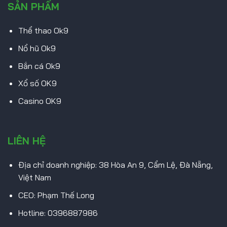
SẢN PHẨM
Thể thao Ok9
Nổ hũ Ok9
Bắn cá Ok9
Xổ số OK9
Casino OK9
LIÊN HỆ
Địa chỉ doanh nghiệp: 38 Hòa An 9, Cẩm Lệ, Đà Nẵng,
Việt Nam
CEO: Phạm Thế Long
Hotline: 0396887986