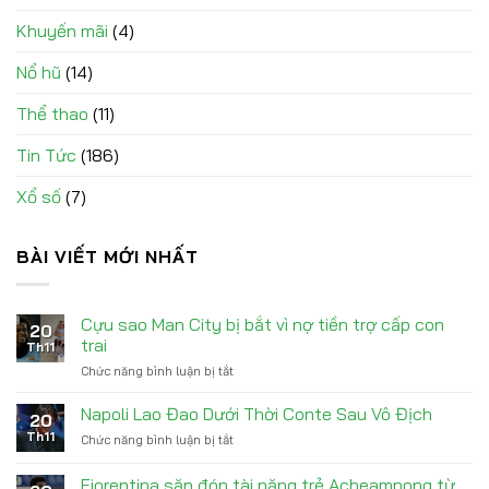
Khuyến mãi
(4)
Nổ hũ
(14)
Thể thao
(11)
Tin Tức
(186)
Xổ số
(7)
BÀI VIẾT MỚI NHẤT
Cựu sao Man City bị bắt vì nợ tiền trợ cấp con
20
trai
Th11
Chức năng bình luận bị tắt
ở
Cựu
sao
Napoli Lao Đao Dưới Thời Conte Sau Vô Địch
20
Man
Th11
Chức năng bình luận bị tắt
ở
City
Napoli
bị
Lao
Fiorentina săn đón tài năng trẻ Acheampong từ
bắt