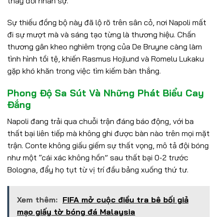
thay đổi nhân sự.
Sự thiếu đồng bộ này đã lộ rõ trên sân cỏ, nơi Napoli mất
đi sự mượt mà và sáng tạo từng là thương hiệu. Chấn
thương gân kheo nghiêm trọng của De Bruyne càng làm
tình hình tồi tệ, khiến Rasmus Hojlund và Romelu Lukaku
gặp khó khăn trong việc tìm kiếm bàn thắng.
Phong Độ Sa Sút Và Những Phát Biểu Cay
Đắng
Napoli đang trải qua chuỗi trận đáng báo động, với ba
thất bại liên tiếp mà không ghi được bàn nào trên mọi mặt
trận. Conte không giấu giếm sự thất vọng, mô tả đội bóng
như một “cái xác không hồn” sau thất bại 0-2 trước
Bologna, đẩy họ tụt từ vị trí đầu bảng xuống thứ tư.
Xem thêm:
FIFA mở cuộc điều tra bê bối giả
mạo giấy tờ bóng đá Malaysia