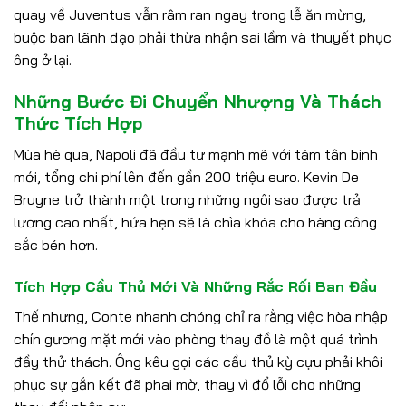
quay về Juventus vẫn râm ran ngay trong lễ ăn mừng,
buộc ban lãnh đạo phải thừa nhận sai lầm và thuyết phục
ông ở lại.
Những Bước Đi Chuyển Nhượng Và Thách
Thức Tích Hợp
Mùa hè qua, Napoli đã đầu tư mạnh mẽ với tám tân binh
mới, tổng chi phí lên đến gần 200 triệu euro. Kevin De
Bruyne trở thành một trong những ngôi sao được trả
lương cao nhất, hứa hẹn sẽ là chìa khóa cho hàng công
sắc bén hơn.
Tích Hợp Cầu Thủ Mới Và Những Rắc Rối Ban Đầu
Thế nhưng, Conte nhanh chóng chỉ ra rằng việc hòa nhập
chín gương mặt mới vào phòng thay đồ là một quá trình
đầy thử thách. Ông kêu gọi các cầu thủ kỳ cựu phải khôi
phục sự gắn kết đã phai mờ, thay vì đổ lỗi cho những