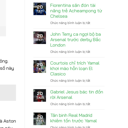
Lao
Fiorentina săn đón tài
vì
20
Đao
nợ
năng trẻ Acheampong từ
Th11
Dưới
tiền
Chelsea
Thời
trợ
Chức năng bình luận bị tắt
ở
Conte
cấp
Fiorentina
Sau
con
săn
Vô
John Terry ca ngợi bộ ba
trai
20
đón
Địch
Arsenal trước derby Bắc
Th11
tài
London
năng
Chức năng bình luận bị tắt
ở
trẻ
John
Acheampong
ông.
Terry
từ
Courtois chỉ trích Yamal
20
ca
Chelsea
 số này
khơi mào hỗn loạn El
Th11
ngợi
Clasico
bộ
Chức năng bình luận bị tắt
ở
ba
Courtois
Arsenal
chỉ
trước
Gabriel Jesus bác tin đồn
20
trích
derby
rời Arsenal
Th11
Yamal
Bắc
Chức năng bình luận bị tắt
ở
khơi
London
Gabriel
mào
Jesus
Tân binh Real Madrid
hỗn
20
bác
loạn
khiêm tốn trước Yamal
là Aston
Th11
tin
El
Chức năng bình luận bị tắt
ở