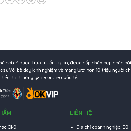
hà cái cá cược trực tuyến uy tín, được cấp phép hợp pháp bởi
ines). Với bề dày kinh nghiệm và mạng lưới hơn 10 triệu người 
 trên thị trường game online quốc tế.
PHẨM
LIÊN HỆ
hao Ok9
Địa chỉ doanh nghiệp: 38