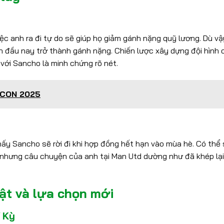
c anh ra đi tự do sẽ giúp họ giảm gánh nặng quỹ lương. Dù vậ
ban đầu nay trở thành gánh nặng. Chiến lược xây dựng đội hình
với Sancho là minh chứng rõ nét.
AFCON 2025
hấy Sancho sẽ rời đi khi hợp đồng hết hạn vào mùa hè. Có thể
, nhưng câu chuyện của anh tại Man Utd dường như đã khép lại
ật và lựa chọn mới
 Kỳ