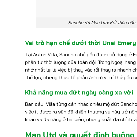
Sancho rời Man Utd: Kết thúc bốn n
Vai trò hạn chế dưới thời Unai Emery
Tại Aston Villa, Sancho chủ yếu được sử dụng ở E
phần tư thời lượng của toàn đội. Trong Ngoại hạn
nhớ nhất lại là việc bị thay vào rồi thay ra nhanh
thể lực, nhưng thực tế phản ánh rõ vị trí thứ yếu 
Khả năng mua đứt ngày càng xa vời
Ban đầu, Villa từng cân nhắc chiêu mộ đứt Sancho
việc ít được ra sân đã khiến thương vụ này trở nên
khao và đa năng ở hai biên, nhưng suất đá chính vẫ
Man Utd và quyết định buông