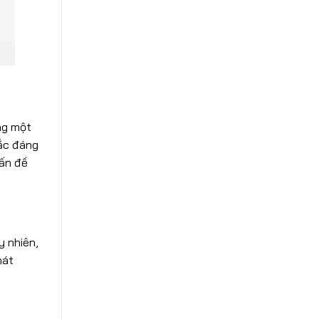
ng một
hắc đáng
vấn đề
y nhiên,
hát