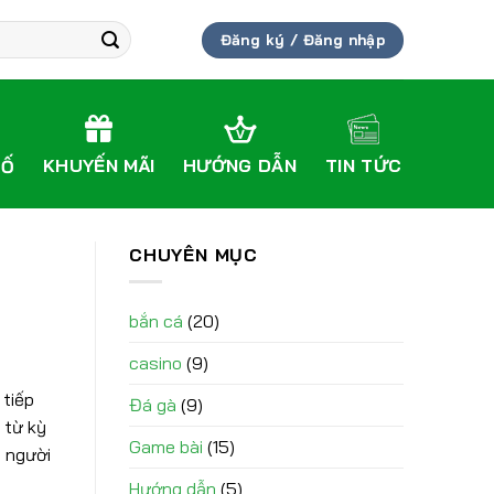
Đăng ký / Đăng nhập
KHUYẾN MÃI
HƯỚNG DẪN
TIN TỨC
SỐ
CHUYÊN MỤC
bắn cá
(20)
casino
(9)
 tiếp
Đá gà
(9)
 từ kỳ
Game bài
(15)
, người
Hướng dẫn
(5)