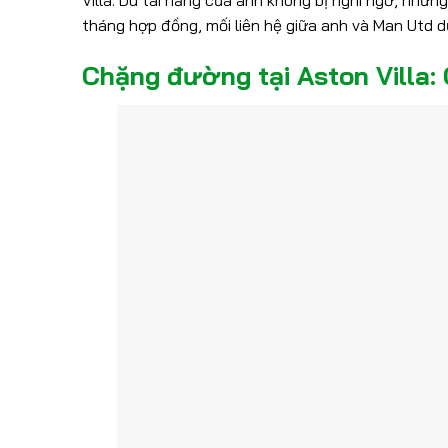
Villa. Dù tài năng của anh không bị nghi ngờ, nhưn
tháng hợp đồng, mối liên hệ giữa anh và Man Utd 
Chặng đường tại Aston Villa: 