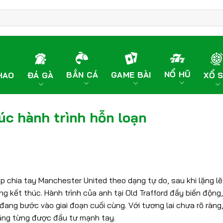
NỔ HŨ
BẮN CÁ
GAME BÀI
HAO
ĐÁ GÀ
XỔ 
úc hành trình hỗn loạn
chia tay Manchester United theo dạng tự do, sau khi lặng lẽ
 kết thúc. Hành trình của anh tại Old Trafford đầy biến động,
đang bước vào giai đoạn cuối cùng. Với tương lai chưa rõ ràng
năng từng được đầu tư mạnh tay.