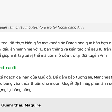
uyết tâm chiêu mộ Rashford trở lại Ngoại hạng Anh.
ited, đã thực hiện giấc mơ khoác áo Barcelona qua bản hợp 
 dấu ấn mạnh mẽ với 15 bàn thắng và kiến tạo chỉ sau 16 trận
iúp anh lấy lại vị thế mà còn mở cửa trở lại đội tuyển Anh.
d ra đi
 kế hoạch dài hạn của Quỷ đỏ. Để đảm bảo tương lai, Manches
ệu bảng vào thỏa thuận cho mượn. Quyết định này phản ánh s
dựng lại hàng công.
 Guehi thay Maguire