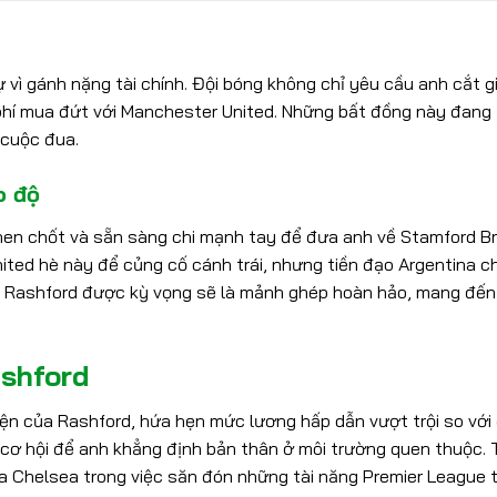
 vì gánh nặng tài chính. Đội bóng không chỉ yêu cầu anh cắt 
hí mua đứt với Manchester United. Những bất đồng này đang
 cuộc đua.
o độ
then chốt và sẵn sàng chi mạnh tay để đưa anh về Stamford Br
ted hè này để củng cố cánh trái, nhưng tiền đạo Argentina ch
. Rashford được kỳ vọng sẽ là mảnh ghép hoàn hảo, mang đến
ashford
n của Rashford, hứa hẹn mức lương hấp dẫn vượt trội so với 
à cơ hội để anh khẳng định bản thân ở môi trường quen thuộc. 
ủa Chelsea trong việc săn đón những tài năng Premier League 