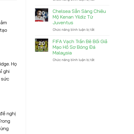
đồn
Clasico
Tân
rời
binh
Chelsea Sẵn Sàng Chiêu
Arsenal
20
Real
Mộ Kenan Yildiz Từ
Th11
Madrid
Juventus
giảm
khiêm
 tạo
Chức năng bình luận bị tắt
ở
tốn
Chelsea
trước
Sẵn
Yamal
FIFA Vạch Trần Bê Bối Giả
20
Sàng
Mạo Hồ Sơ Bóng Đá
Th11
Chiêu
Malaysia
Mộ
Chức năng bình luận bị tắt
ở
Kenan
idge. Họ
FIFA
Yildiz
Vạch
Từ
ỉ ghi
Trần
Juventus
 sức
Bê
Bối
Giả
Mạo
Hồ
Sơ
Bóng
đề nghị
Đá
Trong
Malaysia
từng