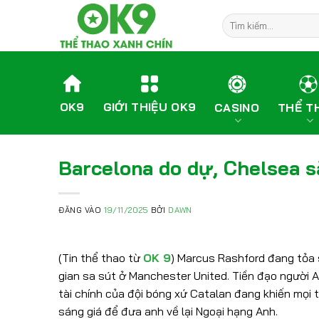
Bỏ
qua
nội
dung
OK9
GIỚI THIỆU OK9
CASINO
THỂ T
Barcelona do dự, Chelsea s
ĐĂNG VÀO
19/11/2025
BỞI
DAWN
(Tin thể thao từ
OK 9
) Marcus Rashford đang tỏa s
gian sa sút ở Manchester United. Tiền đạo người 
tài chính của đội bóng xứ Catalan đang khiến mọi 
sáng giá để đưa anh về lại Ngoại hạng Anh.