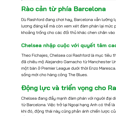
Rào cản từ phía Barcelona
Dù Rashford đang chơi hay, Barcelona vẫn lưỡng lự
lương đáng kể mà còn xem xét đàm phán lại mức p
khoảng trống cho các đối thủ khác chen chân vào
Chelsea nhập cuộc với quyết tâm ca
Theo Fichajes, Chelsea coi Rashford là mục tiêu 
đã chiêu mộ Alejandro Garnacho từ Manchester Uni
một bàn ở Premier League dưới thời Enzo Maresca
sống mới cho hàng công The Blues.
Động lực và triển vọng cho R
Chelsea đang đẩy mạnh đàm phán với người đại diệ
từ Barcelona. Việc trở lại Ngoại hạng Anh có thể l
khi đó, động thái này cũng phản ánh chiến lược c