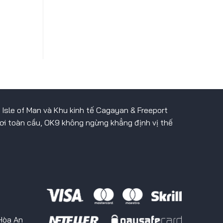
 Isle of Man và Khu kinh tế Cagayan & Freeport
chơi toàn cầu, OK9 không ngừng khẳng định vị thế
 Hòa An