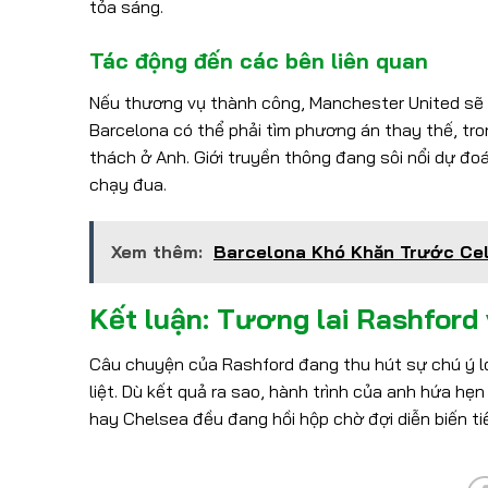
tỏa sáng.
Tác động đến các bên liên quan
Nếu thương vụ thành công, Manchester United sẽ t
Barcelona có thể phải tìm phương án thay thế, tron
thách ở Anh. Giới truyền thông đang sôi nổi dự đo
chạy đua.
Xem thêm:
Barcelona Khó Khăn Trước Cel
Kết luận: Tương lai Rashford 
Câu chuyện của Rashford đang thu hút sự chú ý l
liệt. Dù kết quả ra sao, hành trình của anh hứa h
hay Chelsea đều đang hồi hộp chờ đợi diễn biến ti