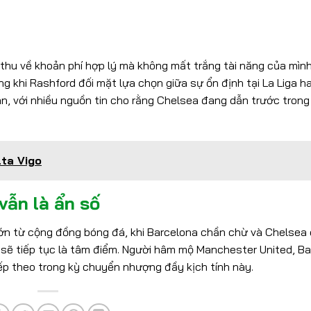
hu về khoản phí hợp lý mà không mất trắng tài năng của mình
g khi Rashford đối mặt lựa chọn giữa sự ổn định tại La Liga h
án, với nhiều nguồn tin cho rằng Chelsea đang dẫn trước tron
ta Vigo
vẫn là ẩn số
ớn từ cộng đồng bóng đá, khi Barcelona chần chừ và Chelsea
ẹn sẽ tiếp tục là tâm điểm. Người hâm mộ Manchester United, B
ếp theo trong kỳ chuyển nhượng đầy kịch tính này.