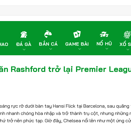
NỔ HŨ
BẮN CÁ
GAME BÀI
HAO
ĐÁ GÀ
XỔ 
ăn Rashford trở lại Premier Leag
áng rực rỡ dưới bàn tay Hansi Flick tại Barcelona, sau quãng 
Anh nhanh chóng hòa nhập và trở thành trụ cột, nhưng những r
thứ trở nên phức tạp. Giờ đây, Chelsea nổi lên như một ứng cử