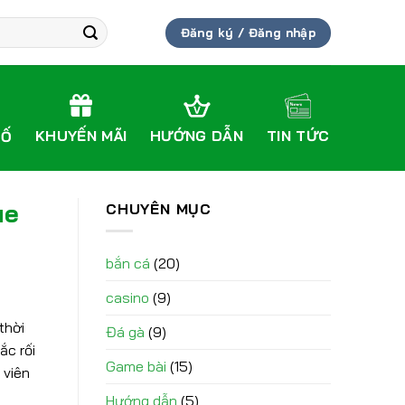
Đăng ký / Đăng nhập
KHUYẾN MÃI
HƯỚNG DẪN
TIN TỨC
SỐ
ue
CHUYÊN MỤC
bắn cá
(20)
casino
(9)
thời
Đá gà
(9)
ắc rối
Game bài
(15)
 viên
Hướng dẫn
(5)