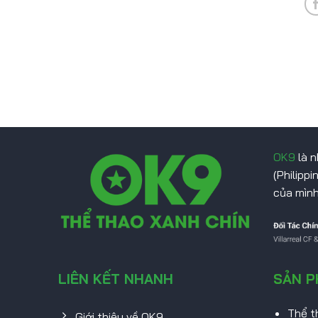
OK9
là n
(Philipp
của mình
LIÊN KẾT NHANH
SẢN 
Thể t
Giới thiệu về OK9