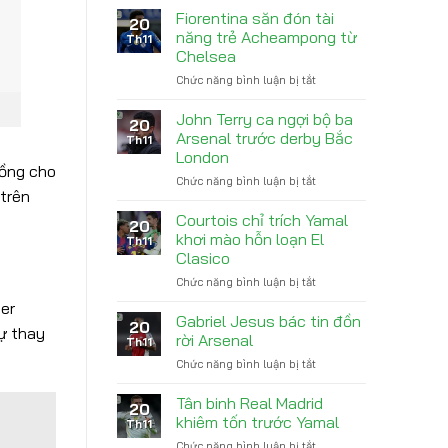
Lao
Fiorentina săn đón tài
vì
20
Đao
nợ
năng trẻ Acheampong từ
Th11
Dưới
tiền
Chelsea
Thời
trợ
Chức năng bình luận bị tắt
ở
Conte
cấp
Fiorentina
Sau
con
săn
Vô
John Terry ca ngợi bộ ba
trai
20
đón
Địch
Arsenal trước derby Bắc
Th11
tài
London
năng
đồng cho
Chức năng bình luận bị tắt
ở
trẻ
 trên
John
Acheampong
Terry
từ
Courtois chỉ trích Yamal
20
ca
Chelsea
khơi mào hỗn loạn El
Th11
ngợi
Clasico
bộ
Chức năng bình luận bị tắt
ở
ba
Courtois
Arsenal
ter
chỉ
trước
Gabriel Jesus bác tin đồn
20
ự thay
trích
derby
rời Arsenal
Th11
Yamal
Bắc
Chức năng bình luận bị tắt
ở
khơi
London
Gabriel
mào
Jesus
Tân binh Real Madrid
hỗn
20
bác
loạn
khiêm tốn trước Yamal
Th11
tin
El
Chức năng bình luận bị tắt
ở