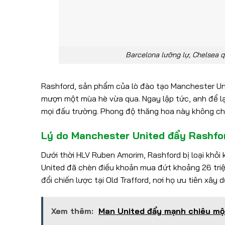
Barcelona lưỡng lự, Chelsea q
Rashford, sản phẩm của lò đào tạo Manchester Un
mượn một mùa hè vừa qua. Ngay lập tức, anh để lại
mọi đấu trường. Phong độ thăng hoa này không chỉ g
Lý do Manchester United đẩy Rashfor
Dưới thời HLV Ruben Amorim, Rashford bị loại khỏi
United đã chèn điều khoản mua đứt khoảng 26 tri
đổi chiến lược tại Old Trafford, nơi họ ưu tiên xây 
Xem thêm:
Man United đẩy mạnh chiêu mộ