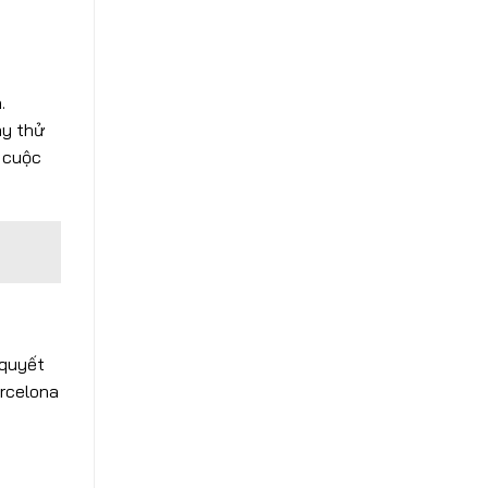
.
ay thử
g cuộc
 quyết
arcelona