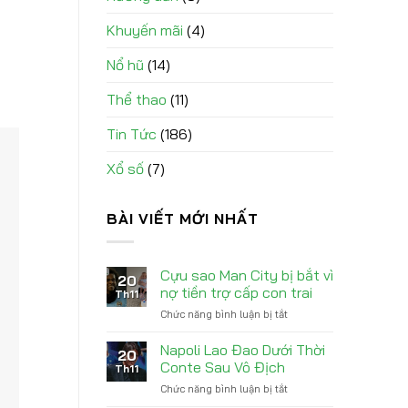
Khuyến mãi
(4)
Nổ hũ
(14)
Thể thao
(11)
Tin Tức
(186)
Xổ số
(7)
BÀI VIẾT MỚI NHẤT
Cựu sao Man City bị bắt vì
20
nợ tiền trợ cấp con trai
Th11
Chức năng bình luận bị tắt
ở
Cựu
sao
Napoli Lao Đao Dưới Thời
20
Man
Conte Sau Vô Địch
Th11
City
Chức năng bình luận bị tắt
ở
bị
Napoli
bắt