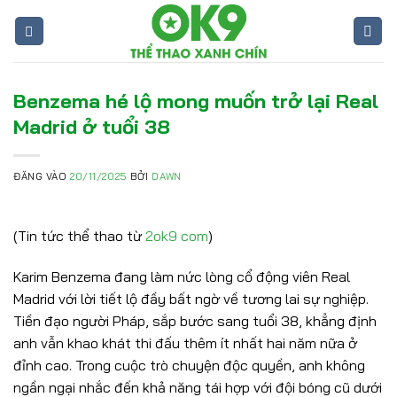
Bỏ
qua
nội
dung
Benzema hé lộ mong muốn trở lại Real
Madrid ở tuổi 38
ĐĂNG VÀO
20/11/2025
BỞI
DAWN
(Tin tức thể thao từ
2ok9 com
)
Karim Benzema đang làm nức lòng cổ động viên Real
Madrid với lời tiết lộ đầy bất ngờ về tương lai sự nghiệp.
Tiền đạo người Pháp, sắp bước sang tuổi 38, khẳng định
anh vẫn khao khát thi đấu thêm ít nhất hai năm nữa ở
đỉnh cao. Trong cuộc trò chuyện độc quyền, anh không
ngần ngại nhắc đến khả năng tái hợp với đội bóng cũ dưới