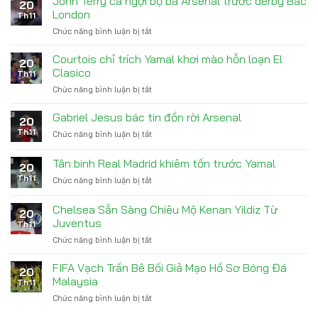
John Terry ca ngợi bộ ba Arsenal trước derby Bắc
cấp
20
đón
Vô
London
con
Th11
tài
Địch
trai
Chức năng bình luận bị tắt
ở
năng
John
trẻ
Terry
Courtois chỉ trích Yamal khơi mào hỗn loạn El
Acheampong
20
ca
từ
Clasico
Th11
ngợi
Chelsea
Chức năng bình luận bị tắt
ở
bộ
Courtois
ba
chỉ
Gabriel Jesus bác tin đồn rời Arsenal
Arsenal
20
trích
trước
Th11
Chức năng bình luận bị tắt
ở
Yamal
derby
Gabriel
khơi
Bắc
Jesus
Tân binh Real Madrid khiêm tốn trước Yamal
mào
London
20
bác
hỗn
Th11
Chức năng bình luận bị tắt
ở
tin
loạn
Tân
đồn
El
binh
rời
Chelsea Sẵn Sàng Chiêu Mộ Kenan Yildiz Từ
Clasico
20
Real
Arsenal
Juventus
Th11
Madrid
Chức năng bình luận bị tắt
ở
khiêm
Chelsea
tốn
Sẵn
trước
FIFA Vạch Trần Bê Bối Giả Mạo Hồ Sơ Bóng Đá
20
Sàng
Yamal
Malaysia
Th11
Chiêu
Chức năng bình luận bị tắt
ở
Mộ
FIFA
Kenan