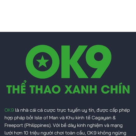
Vạch
Yildiz
Trần
Từ
Bê
Juventus
Bối
Giả
Mạo
Hồ
Sơ
Bóng
Đá
Malaysia
OK9
là nhà cái cá cược trực tuyến uy tín, được cấp phép
hợp pháp bởi Isle of Man và Khu kinh tế Cagayan &
Freeport (Philippines). Với bề dày kinh nghiệm và mạng
lưới hơn 10 triệu người chơi toàn cầu, OK9 không ngừng