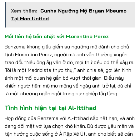
Xem thêm:
Cunha Ngưỡng Mộ Bryan Mbeumo
Tại Man United
Mối liên hệ bền chặt với Florentino Perez
Benzema không giấu giếm sự ngưỡng mộ dành cho chủ
tịch Florentino Perez, người mà anh vẫn thường xuyên
trao đổi. “Nếu ông ấy vẫn ở đó, mọi thứ đều có thể xảy ra.
Tôi là một Madridista thực thụ,” anh chia sẻ, gợi lên hình
ảnh một mối quan hệ gắn bó vượt thời gian. Điều này
khiến người hâm mộ mơ mộng về ngày anh trở lại, dù chỉ
là một chương ngắn ngủi trong sự nghiệp lẫy lừng.
Tình hình hiện tại tại Al-Ittihad
Hợp đồng của Benzema với Al-Ittihad sắp hết hạn, và anh
đang đối mặt với lựa chọn khó khăn. Dù được yêu mến và
tận hưởng cuộc sống ở Ả Rập Xê Út, anh cho biết sẽ cần