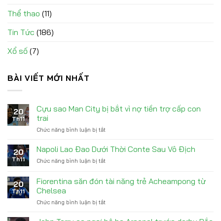
Thể thao
(11)
Tin Tức
(186)
Xổ số
(7)
BÀI VIẾT MỚI NHẤT
Cựu sao Man City bị bắt vì nợ tiền trợ cấp con
20
trai
Th11
Chức năng bình luận bị tắt
ở
Cựu
sao
Napoli Lao Đao Dưới Thời Conte Sau Vô Địch
20
Man
Th11
Chức năng bình luận bị tắt
ở
City
Napoli
bị
Lao
Fiorentina săn đón tài năng trẻ Acheampong từ
bắt
20
Đao
vì
Chelsea
Th11
Dưới
nợ
Chức năng bình luận bị tắt
ở
Thời
tiền
Fiorentina
Conte
trợ
săn
Sau