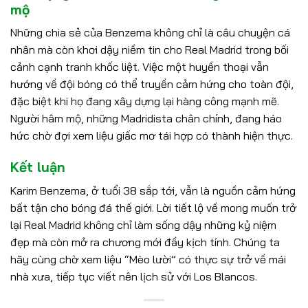
mộ
Những chia sẻ của Benzema không chỉ là câu chuyện cá
nhân mà còn khơi dậy niềm tin cho Real Madrid trong bối
cảnh cạnh tranh khốc liệt. Việc một huyền thoại vẫn
hướng về đội bóng có thể truyền cảm hứng cho toàn đội,
đặc biệt khi họ đang xây dựng lại hàng công mạnh mẽ.
Người hâm mộ, những Madridista chân chính, đang háo
hức chờ đợi xem liệu giấc mơ tái hợp có thành hiện thực.
Kết luận
Karim Benzema, ở tuổi 38 sắp tới, vẫn là nguồn cảm hứng
bất tận cho bóng đá thế giới. Lời tiết lộ về mong muốn trở
lại Real Madrid không chỉ làm sống dậy những kỷ niệm
đẹp mà còn mở ra chương mới đầy kịch tính. Chúng ta
hãy cùng chờ xem liệu “Mèo lười” có thực sự trở về mái
nhà xưa, tiếp tục viết nên lịch sử với Los Blancos.