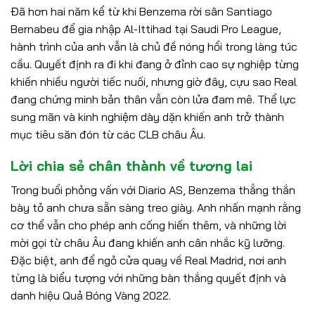
Đã hơn hai năm kể từ khi Benzema rời sân Santiago
Bernabeu để gia nhập Al-Ittihad tại Saudi Pro League,
hành trình của anh vẫn là chủ đề nóng hổi trong làng túc
cầu. Quyết định ra đi khi đang ở đỉnh cao sự nghiệp từng
khiến nhiều người tiếc nuối, nhưng giờ đây, cựu sao Real
đang chứng minh bản thân vẫn còn lửa đam mê. Thể lực
sung mãn và kinh nghiệm dày dặn khiến anh trở thành
mục tiêu săn đón từ các CLB châu Âu.
Lời chia sẻ chân thành về tương lai
Trong buổi phỏng vấn với Diario AS, Benzema thẳng thắn
bày tỏ anh chưa sẵn sàng treo giày. Anh nhấn mạnh rằng
cơ thể vẫn cho phép anh cống hiến thêm, và những lời
mời gọi từ châu Âu đang khiến anh cân nhắc kỹ lưỡng.
Đặc biệt, anh để ngỏ cửa quay về Real Madrid, nơi anh
từng là biểu tượng với những bàn thắng quyết định và
danh hiệu Quả Bóng Vàng 2022.