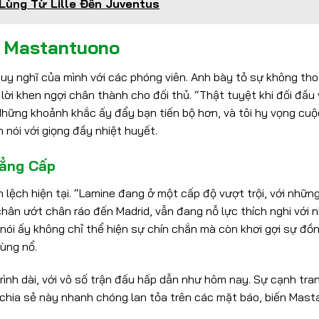
Lùng Từ Lille Đến Juventus
 Mastantuono
uy nghĩ của mình với các phóng viên. Anh bày tỏ sự không tho
ời khen ngợi chân thành cho đối thủ. “Thật tuyệt khi đối đầu 
hững khoảnh khắc ấy đẩy bạn tiến bộ hơn, và tôi hy vọng cu
 nói với giọng đầy nhiệt huyết.
Đẳng Cấp
ệch hiện tại. “Lamine đang ở một cấp độ vượt trội, với nhữn
i chân ướt chân ráo đến Madrid, vẫn đang nỗ lực thích nghi với 
i nói ấy không chỉ thể hiện sự chín chắn mà còn khơi gợi sự đ
ùng nổ.
rình dài, với vô số trận đấu hấp dẫn như hôm nay. Sự cạnh tra
g chia sẻ này nhanh chóng lan tỏa trên các mặt báo, biến Mas