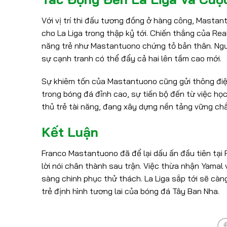
Với vị trí thi đấu tương đồng ở hàng công, Mast
cho La Liga trong thập kỷ tới. Chiến thắng của Rea
năng trẻ như Mastantuono chứng tỏ bản thân. Ngư
sự cạnh tranh có thể đẩy cả hai lên tầm cao mới.
Sự khiêm tốn của Mastantuono cũng gửi thông điệp
trong bóng đá đỉnh cao, sự tiến bộ đến từ việc học
thủ trẻ tài năng, đang xây dựng nền tảng vững ch
Kết Luận
Franco Mastantuono đã để lại dấu ấn đầu tiên tại 
lời nói chân thành sau trận. Việc thừa nhận Yamal 
sàng chinh phục thử thách. La Liga sắp tới sẽ cà
trẻ định hình tương lai của bóng đá Tây Ban Nha.