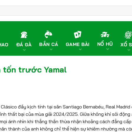
NỔ HŨ
BẮN CÁ
GAME BÀI
HAO
ĐÁ GÀ
XỔ 
m tốn trước Yamal
l Clásico đầy kịch tính tại sân Santiago Bernabéu, Real Madrid
trình thất bại của mùa giải 2024/2025. Giữa không khí sôi động 
mọi ánh nhìn khi thẳng thắn thừa nhận khoảng cách đẳng cấp 
 chân thành của anh không chỉ thể hiện sự khiêm nhường mà cò