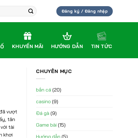
Đăng ký / Đăng nhập
KHUYẾN MÃI
HƯỚNG DẪN
TIN TỨC
SỐ
CHUYÊN MỤC
bắn cá
(20)
casino
(9)
 đã vượt
Đá gà
(9)
ấy, tân
Game bài
(15)
với tài
n khơi
Hướng dẫn
(5)