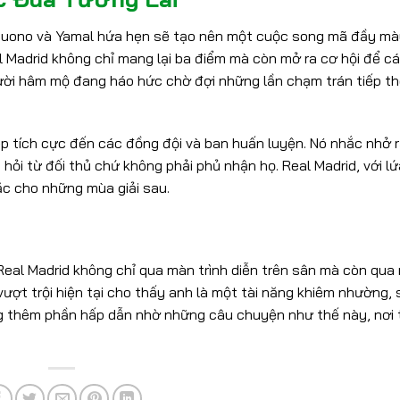
antuono và Yamal hứa hẹn sẽ tạo nên một cuộc song mã đầy m
l Madrid không chỉ mang lại ba điểm mà còn mở ra cơ hội để cá
ời hâm mộ đang háo hức chờ đợi những lần chạm trán tiếp th
 tích cực đến các đồng đội và ban huấn luyện. Nó nhắc nhở r
 hỏi từ đối thủ chứ không phải phủ nhận họ. Real Madrid, với l
ắc cho những mùa giải sau.
Real Madrid không chỉ qua màn trình diễn trên sân mà còn qua
vượt trội hiện tại cho thấy anh là một tài năng khiêm nhường,
ng thêm phần hấp dẫn nhờ những câu chuyện như thế này, nơi 