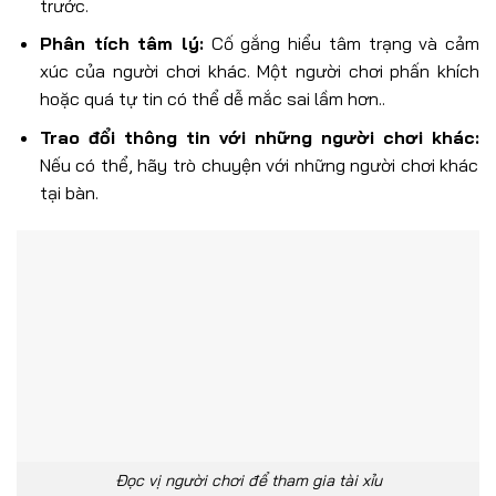
trước.
Phân tích tâm lý:
Cố gắng hiểu tâm trạng và cảm
xúc của người chơi khác. Một người chơi phấn khích
hoặc quá tự tin có thể dễ mắc sai lầm hơn..
Trao đổi thông tin với những người chơi khác:
Nếu có thể, hãy trò chuyện với những người chơi khác
tại bàn.
Đọc vị người chơi để tham gia tài xỉu