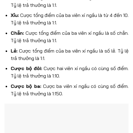
Tỷ lệ trả thưởng là 1:1.
Xỉu:
Cược tổng điểm của ba viên xí ngầu là từ 4 đến 10.
Tỷ lệ trả thưởng là 1:1.
Chẵn:
Cược tổng điểm của ba viên xí ngầu là số chẵn.
Tỷ lệ trả thưởng là 1:1.
Lẻ:
Cược tổng điểm của ba viên xí ngầu là số lẻ. Tỷ lệ
trả thưởng là 1:1.
Cược bộ đôi:
Cược hai viên xí ngầu có cùng số điểm.
Tỷ lệ trả thưởng là 1:10.
Cược bộ ba:
Cược ba viên xí ngầu có cùng số điểm.
Tỷ lệ trả thưởng là 1:150.