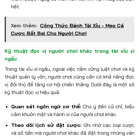
hết.
Xem thêm:
Công Thức Đánh Tài Xỉu - Mẹo Cá
Cược Bất Bại Cho Người Chơi
Kỹ thuật đọc vị người chơi khác trong tài xỉu xí
ngầu
Trong tài xỉu xí ngầu, ngoài việc nắm vững luật chơi và kỹ
thuật quản lý vốn, người chơi cũng cần có khả năng đọc
vị đối thủ để tăng cơ hội chiến thắng. Dưới đây là một số
kỹ thuật đọc vị hiệu quả:
Quan sát ngôn ngữ cơ thể:
Chú ý đến cử chỉ, biểu
cảm khuôn mặt và hành vi của người chơi khác.
Theo dõi lịch sử đặt cược:
Ghi nhớ các loại cược
và số tiền mà người chơi khác đã đặt trong những ván