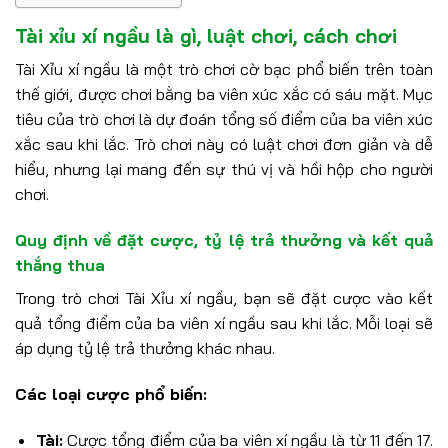
Tài xỉu xí ngầu là gì, luật chơi, cách chơi
Tài Xỉu xí ngầu là một trò chơi cờ bạc phổ biến trên toàn
thế giới, được chơi bằng ba viên xúc xắc có sáu mặt. Mục
tiêu của trò chơi là dự đoán tổng số điểm của ba viên xúc
xắc sau khi lắc. Trò chơi này có luật chơi đơn giản và dễ
hiểu, nhưng lại mang đến sự thú vị và hồi hộp cho người
chơi.
Quy định về đặt cược, tỷ lệ trả thưởng và kết quả
thắng thua
Trong trò chơi Tài Xỉu xí ngầu, bạn sẽ đặt cược vào kết
quả tổng điểm của ba viên xí ngầu sau khi lắc. Mỗi loại sẽ
áp dụng tỷ lệ trả thưởng khác nhau.
Các loại cược phổ biến:
Tài:
Cược tổng điểm của ba viên xí ngầu là từ 11 đến 17.