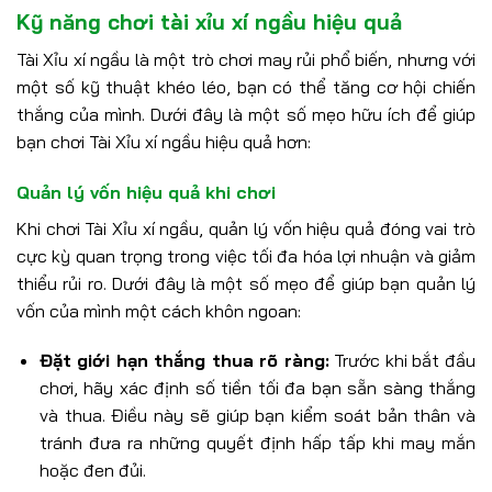
Kỹ năng chơi tài xỉu xí ngầu hiệu quả
Tài Xỉu xí ngầu là một trò chơi may rủi phổ biến, nhưng với
một số kỹ thuật khéo léo, bạn có thể tăng cơ hội chiến
thắng của mình. Dưới đây là một số mẹo hữu ích để giúp
bạn chơi Tài Xỉu xí ngầu hiệu quả hơn:
Quản lý vốn hiệu quả khi chơi
Khi chơi Tài Xỉu xí ngầu, quản lý vốn hiệu quả đóng vai trò
cực kỳ quan trọng trong việc tối đa hóa lợi nhuận và giảm
thiểu rủi ro. Dưới đây là một số mẹo để giúp bạn quản lý
vốn của mình một cách khôn ngoan:
Đặt giới hạn thắng thua rõ ràng:
Trước khi bắt đầu
chơi, hãy xác định số tiền tối đa bạn sẵn sàng thắng
và thua. Điều này sẽ giúp bạn kiểm soát bản thân và
tránh đưa ra những quyết định hấp tấp khi may mắn
hoặc đen đủi.