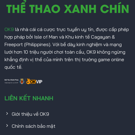
OK9
là nhà cái cá cược trực tuyến uy tín, được cấp phép
hợp pháp bởi Isle of Man và Khu kinh tế Cagayan &
Freeport (Philippines). Với bề dày kinh nghiệm và mạng
lưới hơn 10 triệu người chơi toàn cầu, OK9 không ngừng
khẳng định vị thế của mình trên thị trường game online
quốc tế.
LIÊN KẾT NHANH
Giới thiệu về OK9
Chính sách bảo mật