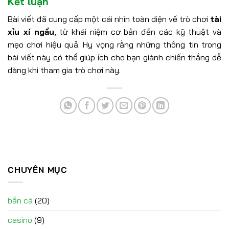
Kết luận
Bài viết đã cung cấp một cái nhìn toàn diện về trò chơi
tài
xỉu xí ngầu
, từ khái niệm cơ bản đến các kỹ thuật và
mẹo chơi hiệu quả. Hy vọng rằng những thông tin trong
bài viết này có thể giúp ích cho bạn giành chiến thắng dễ
dàng khi tham gia trò chơi này.
CHUYÊN MỤC
bắn cá
(20)
casino
(9)