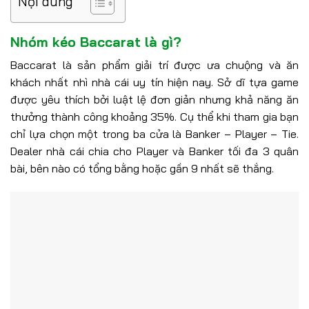
Nội dung
Nhóm kéo Baccarat là gì?
Baccarat là sản phẩm giải trí được ưa chuộng và ăn
khách nhất nhì nhà cái uy tín hiện nay. Sở dĩ tựa game
được yêu thích bởi luật lệ đơn giản nhưng khả năng ăn
thưởng thành công khoảng 35%. Cụ thể khi tham gia bạn
chỉ lựa chọn một trong ba cửa là Banker – Player – Tie.
Dealer nhà cái chia cho Player và Banker tối đa 3 quân
bài, bên nào có tổng bằng hoặc gần 9 nhất sẽ thắng.