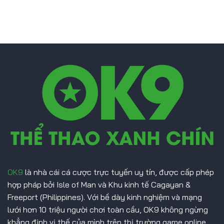
Trần
Từ
Bê
Juventus
Bối
Giả
Mạo
Hồ
Sơ
Bóng
Đá
Malaysia
OK9
là nhà cái cá cược trực tuyến uy tín, được cấp phép
hợp pháp bởi Isle of Man và Khu kinh tế Cagayan &
Freeport (Philippines). Với bề dày kinh nghiệm và mạng
lưới hơn 10 triệu người chơi toàn cầu, OK9 không ngừng
khẳng định vị thế của mình trên thị trường game online