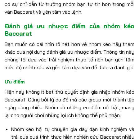
có sự chỉ dẫn từ trưởng nhóm bạn tự tin hơn trong mỗi
ván Baccarat và yên tâm vào lệnh.
Đánh giá ưu nhược điểm của nhóm kéo
Baccarat
Bạn muốn có cái nhìn rõ nét hơn về nhóm kéo hãy tham
khảo qua nội dung đánh giá ưu nhược điểm. Thông tin này
chúng tôi dựa vào trải nghiệm thực tế nên bạn yên tâm
mức độ chính xác và yên tâm dựa vào để đưa ra đánh giá.
Ưu điểm
Hiện nay không ít bet thủ quyết định gia nhập nhóm kéo
Baccarat. Cũng bởi lý do đó mà các group mới thành lập
ngày càng nhiều. Nhóm có những ưu điểm nổi bật, mang
lại cho người chơi những lợi ích không thể phủ nhận.
Nhóm kéo hội tụ chuyên gia dày dặn kinh nghiệm và
trải qua quá trình thực hiện nghiên cứu Baccarat nhiều