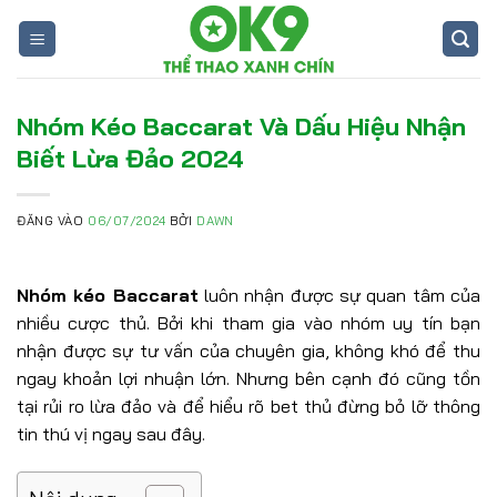
Bỏ
qua
nội
dung
Nhóm Kéo Baccarat Và Dấu Hiệu Nhận
Biết Lừa Đảo 2024
ĐĂNG VÀO
06/07/2024
BỞI
DAWN
Nhóm kéo Baccarat
luôn nhận được sự quan tâm của
nhiều cược thủ. Bởi khi tham gia vào nhóm uy tín bạn
nhận được sự tư vấn của chuyên gia, không khó để thu
ngay khoản lợi nhuận lớn. Nhưng bên cạnh đó cũng tồn
tại rủi ro lừa đảo và để hiểu rõ bet thủ đừng bỏ lỡ thông
tin thú vị ngay sau đây.