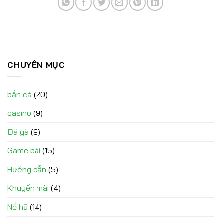
CHUYÊN MỤC
bắn cá
(20)
casino
(9)
Đá gà
(9)
Game bài
(15)
Hướng dẫn
(5)
Khuyến mãi
(4)
Nổ hũ
(14)