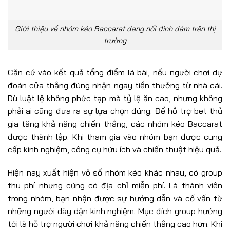
Giới thiệu về nhóm kéo Baccarat đang nổi đình đám trên thị
trường
Căn cứ vào kết quả tổng điểm lá bài, nếu người chơi dự
đoán cửa thắng đúng nhận ngay tiền thưởng từ nhà cái.
Dù luật lệ không phức tạp mà tỷ lệ ăn cao, nhưng không
phải ai cũng đưa ra sự lựa chọn đúng. Để hỗ trợ bet thủ
gia tăng khả năng chiến thắng, các nhóm kéo Baccarat
được thành lập. Khi tham gia vào nhóm bạn được cung
cấp kinh nghiệm, công cụ hữu ích và chiến thuật hiệu quả.
Hiện nay xuất hiện vô số nhóm kéo khác nhau, có group
thu phí nhưng cũng có địa chỉ miễn phí. Là thành viên
trong nhóm, bạn nhận được sự hướng dẫn và cố vấn từ
những người dày dặn kinh nghiệm. Mục đích group hướng
tới là hỗ trợ người chơi khả năng chiến thắng cao hơn. Khi