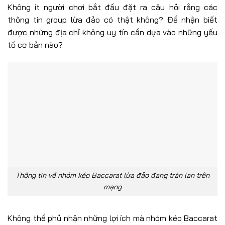
Không ít người chơi bắt đầu đặt ra câu hỏi rằng các
thông tin group lừa đảo có thật không? Để nhận biết
được những địa chỉ không uy tín cần dựa vào những yếu
tố cơ bản nào?
Thông tin về nhóm kéo Baccarat lừa đảo đang tràn lan trên
mạng
Không thể phủ nhận những lợi ích mà nhóm kéo Baccarat