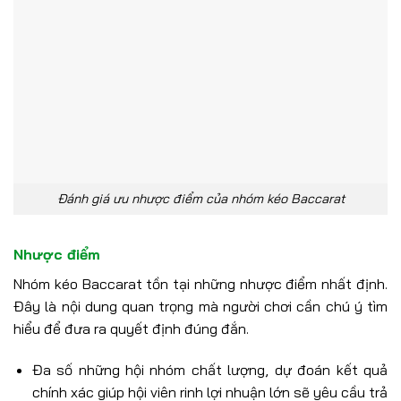
Đánh giá ưu nhược điểm của nhóm kéo Baccarat
Nhược điểm
Nhóm kéo Baccarat tồn tại những nhược điểm nhất định.
Đây là nội dung quan trọng mà người chơi cần chú ý tìm
hiểu để đưa ra quyết định đúng đắn.
Đa số những hội nhóm chất lượng, dự đoán kết quả
chính xác giúp hội viên rinh lợi nhuận lớn sẽ yêu cầu trả