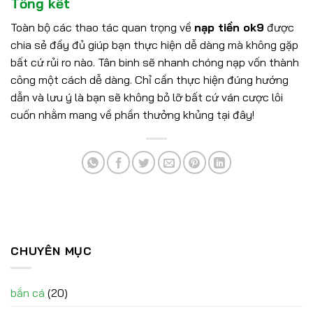
Tổng kết
Toàn bộ các thao tác quan trọng về
nạp tiền ok9
được
chia sẻ đầy đủ giúp bạn thực hiện dễ dàng mà không gặp
bất cứ rủi ro nào. Tân binh sẽ nhanh chóng nạp vốn thành
công một cách dễ dàng. Chỉ cần thực hiện đúng hướng
dẫn và lưu ý là bạn sẽ không bỏ lỡ bất cứ ván cược lôi
cuốn nhằm mang về phần thưởng khủng tại đây!
CHUYÊN MỤC
bắn cá
(20)