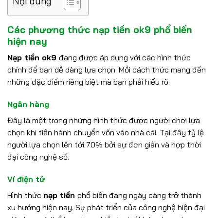
Nội dung
Các phương thức nạp tiền ok9 phổ biến
hiện nay
Nạp tiền ok9
đang được áp dụng với các hình thức
chính để bạn dễ dàng lựa chọn. Mỗi cách thức mang đến
những đặc điểm riêng biệt mà bạn phải hiểu rõ.
Ngân hàng
Đây là một trong những hình thức được người chơi lựa
chọn khi tiến hành chuyển vốn vào nhà cái. Tại đây tỷ lệ
người lựa chọn lên tới 70% bởi sự đơn giản và hợp thời
đại công nghệ số.
Ví điện tử
Hình thức
nạp tiền
phổ biến đang ngày càng trở thành
xu hướng hiện nay. Sự phát triển của công nghệ hiện đại