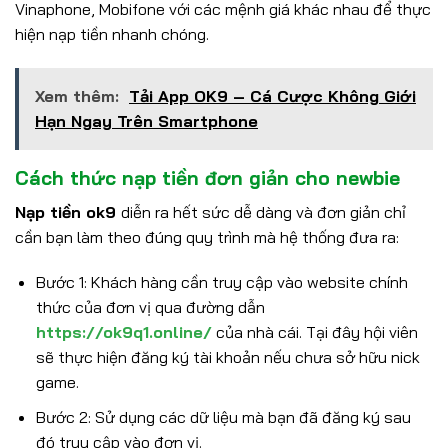
Vinaphone, Mobifone với các mệnh giá khác nhau để thực
hiện nạp tiền nhanh chóng.
Xem thêm:
Tải App OK9 – Cá Cược Không Giới
Hạn Ngay Trên Smartphone
Cách thức nạp tiền đơn giản cho newbie
Nạp tiền ok9
diễn ra hết sức dễ dàng và đơn giản chỉ
cần bạn làm theo đúng quy trình mà hệ thống đưa ra:
Bước 1: Khách hàng cần truy cập vào website chính
thức của đơn vị qua đường dẫn
https://ok9q1.online/
của nhà cái. Tại đây hội viên
sẽ thực hiện đăng ký tài khoản nếu chưa sở hữu nick
game.
Bước 2: Sử dụng các dữ liệu mà bạn đã đăng ký sau
đó truy cập vào đơn vị.