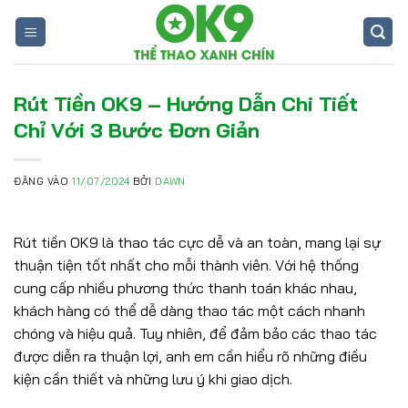
Bỏ
qua
nội
dung
Rút Tiền OK9 – Hướng Dẫn Chi Tiết
Chỉ Với 3 Bước Đơn Giản
ĐĂNG VÀO
11/07/2024
BỞI
DAWN
Rút tiền OK9 là thao tác cực dễ và an toàn, mang lại sự
thuận tiện tốt nhất cho mỗi thành viên. Với hệ thống
cung cấp nhiều phương thức thanh toán khác nhau,
khách hàng có thể dễ dàng thao tác một cách nhanh
chóng và hiệu quả. Tuy nhiên, để đảm bảo các thao tác
được diễn ra thuận lợi, anh em cần hiểu rõ những điều
kiện cần thiết và những lưu ý khi giao dịch.