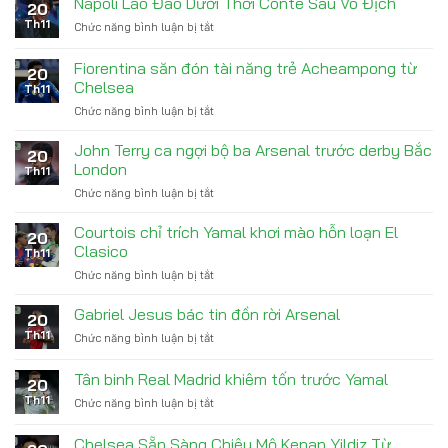
Napoli Lao Đao Dưới Thời Conte Sau Vô Địch
20
Man
Th11
Chức năng bình luận bị tắt
ở
City
Napoli
bị
Lao
Fiorentina săn đón tài năng trẻ Acheampong từ
bắt
20
Đao
vì
Chelsea
Th11
Dưới
nợ
Chức năng bình luận bị tắt
ở
Thời
tiền
Fiorentina
Conte
trợ
săn
Sau
John Terry ca ngợi bộ ba Arsenal trước derby Bắc
cấp
20
đón
Vô
London
con
Th11
tài
Địch
trai
Chức năng bình luận bị tắt
ở
năng
John
trẻ
Terry
Courtois chỉ trích Yamal khơi mào hỗn loạn El
Acheampong
20
ca
từ
Clasico
Th11
ngợi
Chelsea
Chức năng bình luận bị tắt
ở
bộ
Courtois
ba
chỉ
Gabriel Jesus bác tin đồn rời Arsenal
Arsenal
20
trích
trước
Th11
Chức năng bình luận bị tắt
ở
Yamal
derby
Gabriel
khơi
Bắc
Jesus
Tân binh Real Madrid khiêm tốn trước Yamal
mào
London
20
bác
hỗn
Th11
Chức năng bình luận bị tắt
ở
tin
loạn
Tân
đồn
El
binh
rời
Chelsea Sẵn Sàng Chiêu Mộ Kenan Yildiz Từ
Clasico