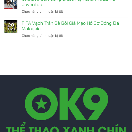
20
Real
Arsenal
Juventus
Th11
Madrid
Chức năng bình luận bị tắt
ở
khiêm
Chelsea
tốn
Sẵn
trước
FIFA Vạch Trần Bê Bối Giả Mạo Hồ Sơ Bóng Đá
20
Sàng
Yamal
Malaysia
Th11
Chiêu
Chức năng bình luận bị tắt
ở
Mộ
FIFA
Kenan
Vạch
Yildiz
Trần
Từ
Bê
Juventus
Bối
Giả
Mạo
Hồ
Sơ
Bóng
Đá
Malaysia