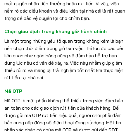
mất quyền nhận tiền thưởng hoặc rút tiền. Vì vậy, việc
nắm rõ các điều khoản và điều kiện tại nhà cái là rất quan
trọng để bảo vệ quyền lợi cho chính bạn.
Chọn giao dịch trong khung giờ hành chính
Là một trong những yếu tố quan trọng không kém là bạn
nên chọn thời điểm trong giờ làm việc. Thì lúc đó các bên
liên quan như ngân hàng cũng sẽ đảm bảo hỗ trợ bạn
đúng lúc nếu có vấn đề xảy ra. Việc này nhằm giúp giảm
thiểu rủi ro và mang lại trải nghiệm tốt nhất khi thực hiện
rút tiền tại nhà cái.
Mã OTP
Mã OTP là một phần không thể thiếu trong việc đảm bảo
an toàn cho các giao dịch rút tiền của khách hàng. Để
được gửi mã OTP rút tiền hiệu quả, người chơi phải đảm
bảo cung cấp đúng số điện thoại đang sử dụng. Một tin
nhắn xác nhận có chứa mã OTP sẽ được gửi đến SĐT