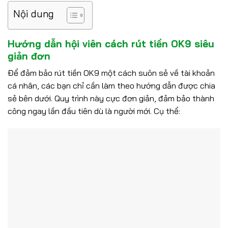
Nội dung
Hướng dẫn hội viên cách rút tiền OK9 siêu
giản đơn
Để đảm bảo rút tiền OK9 một cách suôn sẻ về tài khoản
cá nhân, các bạn chỉ cần làm theo hướng dẫn được chia
sẻ bên dưới. Quy trình này cực đơn giản, đảm bảo thành
công ngay lần đầu tiên dù là người mới. Cụ thể: