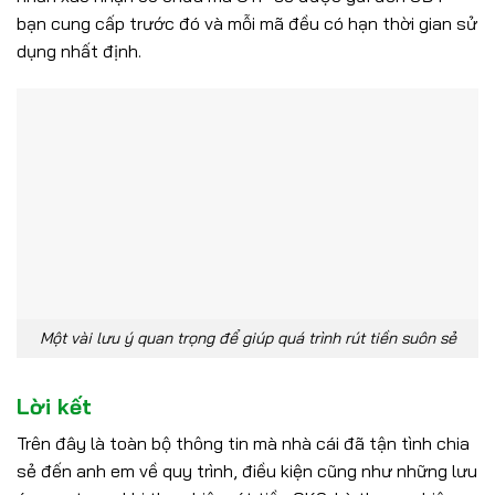
bạn cung cấp trước đó và mỗi mã đều có hạn thời gian sử
dụng nhất định.
Một vài lưu ý quan trọng để giúp quá trình rút tiền suôn sẻ
Lời kết
Trên đây là toàn bộ thông tin mà nhà cái đã tận tình chia
sẻ đến anh em về quy trình, điều kiện cũng như những lưu