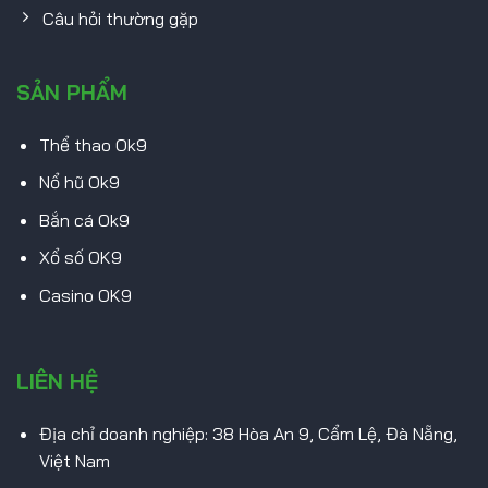
Câu hỏi thường gặp
SẢN PHẨM
Thể thao Ok9
Nổ hũ Ok9
Bắn cá Ok9
Xổ số OK9
Casino OK9
LIÊN HỆ
Địa chỉ doanh nghiệp: 38 Hòa An 9, Cẩm Lệ, Đà Nẵng,
Việt Nam