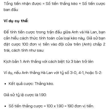
Tổng tiền nhận được = Số tiền thắng kèo + Số tiền cược
ban đầu
Ví dụ cụ thể:
Để tính tiền cược trong trận đấu giữa Anh và Hà Lan, bạn
cần hiểu cách thức tính toán của loại kèo này. Giả sử bạn
đặt cược 100 đơn vị tiền vào đội cửa trên (Anh) chấp 2
trái, cách tính như sau:
Kịch bản 1: Anh thắng với cách biệt từ 3 bàn trở lên
Ví dụ, nếu Anh thắng Hà Lan với tỷ số 3-0, 4-1, hoặc 5-2:
Kết quả cược: Thắng kèo.
Giả sử tỷ lệ cược là 1.90:
Số tiền thắng cược = 100 x 1.90 = 190 đơn vị tiền.