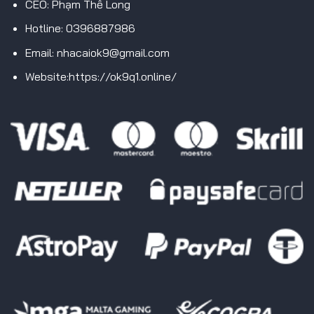
CEO: Phạm Thế Long
Hotline: 0396887986
Email:
nhacaiok9@gmail.com
Website:https://ok9q1.online/