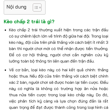
Nội dung
Kèo chấp 2 trái là gì?
Kèo chấp 2 trái thường xuất hiện trong các trận đấu
có sự chênh lệch lớn về trình độ giữa hai đội. Trong loại
kèo này, đội cửa trên phải thắng với cách biệt ít nhất 3
bàn thì người chơi mới có thể nhận được tiền thưởng.
Để có cơ hội thắng, người chơi cần nghiên cứu kỹ
lưỡng toàn bộ thông tin liên quan đến trận đấu.
Về cơ bản, loại kèo này có hai kết quả chính: thắng
hoặc thua. Nếu đội cửa trên thắng với cách biệt chính
xác 2 bàn, người chơi sẽ được hoàn lại tiền cược. Điều
này có nghĩa là không có trường hợp ăn nửa hoặc
thua nửa tiền cược trong loại kèo chấp này. Do đó,
việc phân tích kỹ càng và lựa chọn đúng đắn là rất
quan trọng để đạt được thành công trong loại hình cá