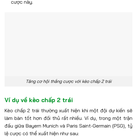
cược này.
Tăng cơ hội thắng cược với kèo chấp 2 trái
Ví dụ về kèo chấp 2 trái
Kèo chấp 2 trái thường xuất hiện khi một đội dự kiến sẽ
làm bàn tốt hơn đối thủ rất nhiều. Ví dụ, trong một trận
đấu giữa Bayern Munich và Paris Saint-Germain (PSG), tỷ
lệ cược có thể xuất hiện như sau: