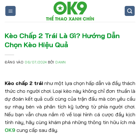
Bỏ
qua
nội
dung
Kèo Chấp 2 Trái Là Gì? Hướng Dẫn
Chọn Kèo Hiệu Quả
ĐĂNG VÀO
06/07/2024
BỞI
DAWN
Kèo chấp 2 trái
như một lựa chọn hấp dẫn và đầy thách
thức cho người chơi. Loại kèo này không chỉ đơn thuần là
dự đoán kết quả cuối cùng của trận đấu mà còn yêu cầu
sự nhạy bén và phân tích kỹ lưỡng từ phía người chơi.
Nếu bạn vẫn chưa nắm rõ về loại hình cá cược đầy kịch
tính này, hãy cùng khám phá những thông tin hữu ích mà
OK9
cung cấp sau đây.