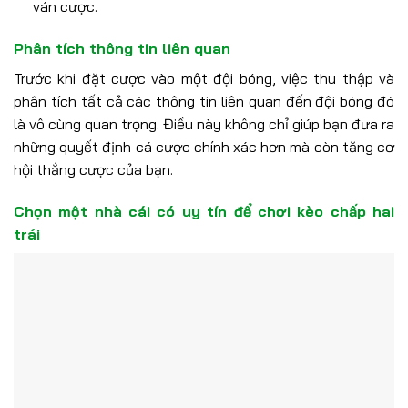
ván cược.
Phân tích thông tin liên quan
Trước khi đặt cược vào một đội bóng, việc thu thập và
phân tích tất cả các thông tin liên quan đến đội bóng đó
là vô cùng quan trọng. Điều này không chỉ giúp bạn đưa ra
những quyết định cá cược chính xác hơn mà còn tăng cơ
hội thắng cược của bạn.
Chọn một nhà cái có uy tín để chơi kèo chấp hai
trái