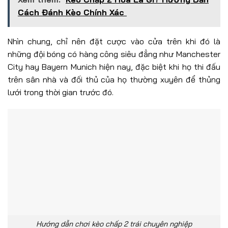
Cách Đánh Kèo Chính Xác
Nhìn chung, chỉ nên đặt cược vào cửa trên khi đó là
những đội bóng có hàng công siêu đẳng như Manchester
City hay Bayern Munich hiện nay, đặc biệt khi họ thi đấu
trên sân nhà và đối thủ của họ thường xuyên để thủng
lưới trong thời gian trước đó.
Hướng dẫn chơi kèo chấp 2 trái chuyên nghiệp