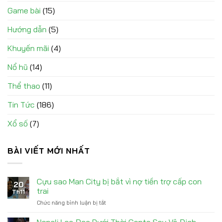
Game bài
(15)
Hướng dẫn
(5)
Khuyến mãi
(4)
Nổ hũ
(14)
Thể thao
(11)
Tin Tức
(186)
Xổ số
(7)
BÀI VIẾT MỚI NHẤT
Cựu sao Man City bị bắt vì nợ tiền trợ cấp con
20
trai
Th11
Chức năng bình luận bị tắt
ở
Cựu
sao
Napoli Lao Đao Dưới Thời Conte Sau Vô Địch