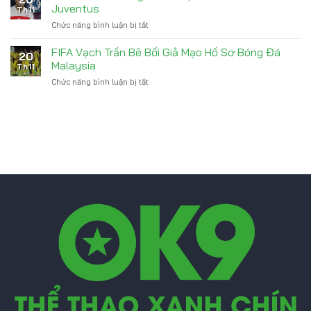
Real
Arsenal
Juventus
Th11
Madrid
Chức năng bình luận bị tắt
ở
khiêm
Chelsea
tốn
Sẵn
trước
FIFA Vạch Trần Bê Bối Giả Mạo Hồ Sơ Bóng Đá
20
Sàng
Yamal
Malaysia
Th11
Chiêu
Chức năng bình luận bị tắt
ở
Mộ
FIFA
Kenan
Vạch
Yildiz
Trần
Từ
Bê
Juventus
Bối
Giả
Mạo
Hồ
Sơ
Bóng
Đá
Malaysia