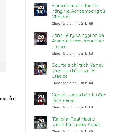
Lao
Fiorentina săn đón tài
vì
20
Đao
nợ
năng trẻ Acheampong từ
Th11
Dưới
tiền
Chelsea
Thời
trợ
Chức năng bình luận bị tắt
ở
Conte
cấp
Fiorentina
Sau
con
săn
Vô
John Terry ca ngợi bộ ba
trai
20
đón
Địch
Arsenal trước derby Bắc
Th11
tài
London
năng
Chức năng bình luận bị tắt
ở
trẻ
John
Acheampong
Terry
từ
Courtois chỉ trích Yamal
20
ca
Chelsea
khơi mào hỗn loạn El
Th11
ngợi
Clasico
bộ
Chức năng bình luận bị tắt
ở
ba
Courtois
Arsenal
chỉ
trước
Gabriel Jesus bác tin đồn
20
oại hình
trích
derby
rời Arsenal
Th11
Yamal
Bắc
Chức năng bình luận bị tắt
ở
khơi
London
Gabriel
mào
Jesus
Tân binh Real Madrid
hỗn
20
bác
loạn
khiêm tốn trước Yamal
Th11
tin
El
Chức năng bình luận bị tắt
ở