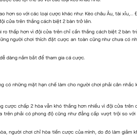
o hơn so với các loại cược khác như: Kèo châu Âu, tài xỉu,… 
i cửa trên thắng cách biệt 2 bàn trở lên.
 ro thấp hơn vì đội cửa trên chỉ cần thắng cách biệt 2 bàn tr
hững người chơi thích đặt cược an toàn cũng như chưa có nh
ẽ dễ dàng nắm bắt để tham gia cá cược.
g có những mặt hạn chế làm cho người chơi phải cân nhắc 
g cược chấp 2 hòa vẫn khó thắng hơn nhiều vì đội cửa trên 
ửa trên phải có phong độ cũng như đẳng cấp vượt trội so với
hòa, người chơi chỉ hòa tiền cược của mình, do đó làm giảm 