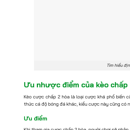
Tìm hiểu đị
Ưu nhược điểm của kèo chấp
Kèo cược chấp 2 hòa là loại cược khá phổ biến cũ
thức cá độ bóng đá khác, kiểu cược này cũng có n
Ưu điểm
Khi tham gia cược chấp 2 hòa, người chơi sẽ nhận 