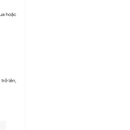
hua hoặc
trở lên,