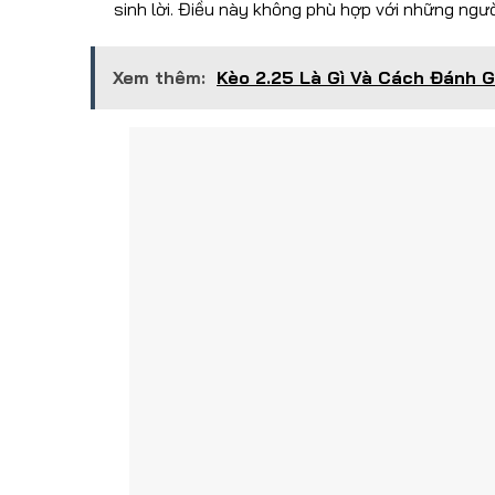
sinh lời. Điều này không phù hợp với những ngư
Xem thêm:
Kèo 2.25 Là Gì Và Cách Đánh G