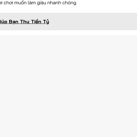
ời chơi muốn làm giàu nhanh chóng.
iúp Bạn Thu Tiền Tỷ