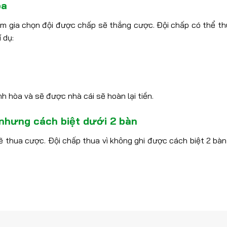
òa
am gia chọn đội được chấp sẽ thắng cược. Đội chấp có thể t
 dụ:
nh hòa và sẽ được nhà cái sẽ hoàn lại tiền.
nhưng cách biệt dưới 2 bàn
 thua cược. Đội chấp thua vì không ghi được cách biệt 2 bàn 