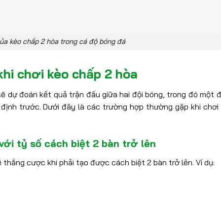
a kèo chấp 2 hòa trong cá độ bóng đá
hi chơi kèo chấp 2 hòa
sẽ dự đoán kết quả trận đấu giữa hai đội bóng, trong đó một 
định trước. Dưới đây là các trường hợp thường gặp khi chơi 
ới tỷ số cách biệt 2 bàn trở lên
thắng cược khi phải tạo được cách biệt 2 bàn trở lên. Ví dụ: