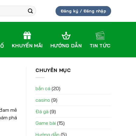
Đăng ký / Đăng nhập
KHUYẾN MÃI
HƯỚNG DẪN
TIN TỨC
SỐ
c
CHUYÊN MỤC
bắn cá
(20)
casino
(9)
i đam mê
Đá gà
(9)
khám phá
Game bài
(15)
Hướng dẫn
(5)