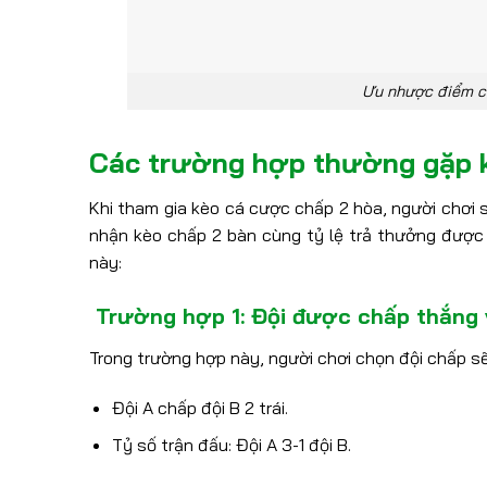
Ưu nhược điểm củ
Các trường hợp thường gặp k
Khi tham gia kèo cá cược chấp 2 hòa, người chơi 
nhận kèo chấp 2 bàn cùng tỷ lệ trả thưởng được 
này:
Trường hợp 1: Đội được chấp thắng v
Trong trường hợp này, người chơi chọn đội chấp sẽ 
Đội A chấp đội B 2 trái.
Tỷ số trận đấu: Đội A 3-1 đội B.