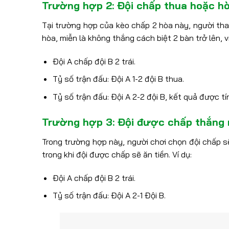
Trường hợp 2: Đội chấp thua hoặc h
Tại trường hợp của kèo chấp 2 hòa này, người th
hòa, miễn là không thắng cách biệt 2 bàn trở lên, ví
Đội A chấp đội B 2 trái.
Tỷ số trận đấu: Đội A 1-2 đội B thua.
Tỷ số trận đấu: Đội A 2-2 đội B, kết quả được tí
Trường hợp 3: Đội được chấp thắng 
Trong trường hợp này, người chơi chọn đội chấp sẽ
trong khi đội được chấp sẽ ăn tiền. Ví dụ:
Đội A chấp đội B 2 trái.
Tỷ số trận đấu: Đội A 2-1 Đội B.