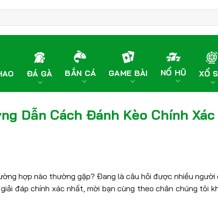
NỔ HŨ
BẮN CÁ
GAME BÀI
HAO
ĐÁ GÀ
XỔ 
ớng Dẫn Cách Đánh Kèo Chính Xá
rường hợp nào thường gặp? Đang là câu hỏi được nhiều ngườ
 giải đáp chính xác nhất, mời bạn cùng theo chân chúng tôi 