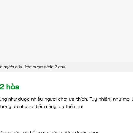
nh nghĩa của kèo cược chấp 2 hòa
 2 hòa
ng như được nhiều người chơi ưa thích. Tuy nhiên, như mọi l
hững ưu nhược điểm riêng, cụ thể như:
được các lợi thế so với các loại kèo khác như: