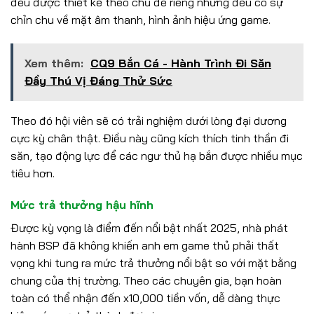
đều được thiết kế theo chủ đề riêng nhưng đều có sự
chỉn chu về mặt âm thanh, hình ảnh hiệu ứng game.
Xem thêm:
CQ9 Bắn Cá - Hành Trình Đi Săn
Đầy Thú Vị Đáng Thử Sức
Theo đó hội viên sẽ có trải nghiệm dưới lòng đại dương
cực kỳ chân thật. Điều này cũng kích thích tinh thần đi
săn, tạo động lực để các ngư thủ hạ bắn được nhiều mục
tiêu hơn.
Mức trả thưởng hậu hĩnh
Được kỳ vọng là điểm đến nổi bật nhất 2025, nhà phát
hành BSP đã không khiến anh em game thủ phải thất
vọng khi tung ra mức trả thưởng nổi bật so với mặt bằng
chung của thị trường. Theo các chuyên gia, bạn hoàn
toàn có thể nhận đến x10,000 tiền vốn, dễ dàng thực