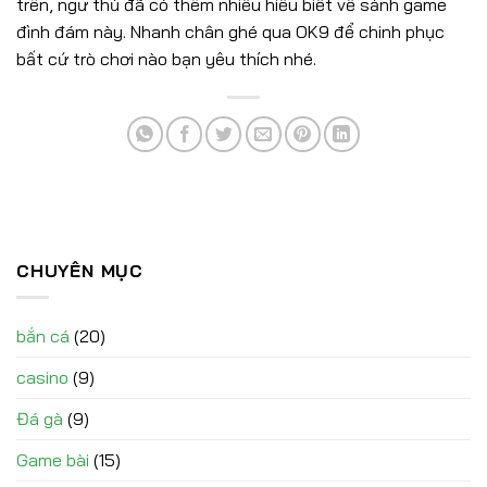
trên, ngư thủ đã có thêm nhiều hiểu biết về sảnh game
đình đám này. Nhanh chân ghé qua OK9 để chinh phục
bất cứ trò chơi nào bạn yêu thích nhé.
CHUYÊN MỤC
bắn cá
(20)
casino
(9)
Đá gà
(9)
Game bài
(15)