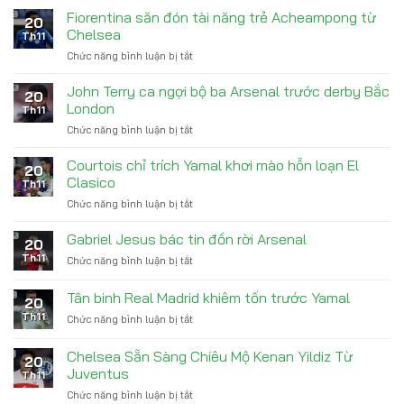
Lao
Fiorentina săn đón tài năng trẻ Acheampong từ
bắt
20
Đao
vì
Chelsea
Th11
Dưới
nợ
Chức năng bình luận bị tắt
ở
Thời
tiền
Fiorentina
Conte
trợ
săn
Sau
John Terry ca ngợi bộ ba Arsenal trước derby Bắc
cấp
20
đón
Vô
London
con
Th11
tài
Địch
trai
Chức năng bình luận bị tắt
ở
năng
John
trẻ
Terry
Courtois chỉ trích Yamal khơi mào hỗn loạn El
Acheampong
20
ca
từ
Clasico
Th11
ngợi
Chelsea
Chức năng bình luận bị tắt
ở
bộ
Courtois
ba
chỉ
Gabriel Jesus bác tin đồn rời Arsenal
Arsenal
20
trích
trước
Th11
Chức năng bình luận bị tắt
ở
Yamal
derby
Gabriel
khơi
Bắc
Jesus
Tân binh Real Madrid khiêm tốn trước Yamal
mào
London
20
bác
hỗn
Th11
Chức năng bình luận bị tắt
ở
tin
loạn
Tân
đồn
El
binh
rời
Chelsea Sẵn Sàng Chiêu Mộ Kenan Yildiz Từ
Clasico
20
Real
Arsenal
Juventus
Th11
Madrid
Chức năng bình luận bị tắt
ở
khiêm