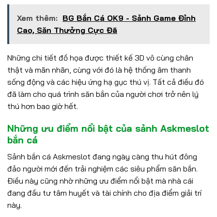
Xem thêm:
BG Bắn Cá OK9 - Sảnh Game Đỉnh
Cao, Săn Thưởng Cực Đã
Những chi tiết đồ họa được thiết kế 3D vô cùng chân
thật và mãn nhãn, cùng với đó là hệ thống âm thanh
sống động và các hiệu ứng hạ gục thú vị. Tất cả điều đó
đã làm cho quá trình săn bắn của người chơi trở nên lý
thú hơn bao giờ hết.
Những ưu điểm nổi bật của sảnh Askmeslot
bắn cá
Sảnh bắn cá Askmeslot đang ngày càng thu hút đông
đảo người mới đến trải nghiệm các siêu phẩm săn bắn.
Điều này cũng nhờ những ưu điểm nổi bật mà nhà cái
đang đầu tư tâm huyết và tài chính cho địa điểm giải trí
này.