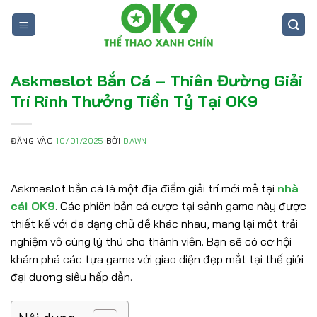
Bỏ
qua
nội
dung
Askmeslot Bắn Cá – Thiên Đường Giải
Trí Rinh Thưởng Tiền Tỷ Tại OK9
ĐĂNG VÀO
10/01/2025
BỞI
DAWN
Askmeslot bắn cá là một địa điểm giải trí mới mẻ tại
nhà
cái OK9
. Các phiên bản cá cược tại sảnh game này được
thiết kế với đa dạng chủ đề khác nhau, mang lại một trải
nghiệm vô cùng lý thú cho thành viên. Bạn sẽ có cơ hội
khám phá các tựa game với giao diện đẹp mắt tại thế giới
đại dương siêu hấp dẫn.