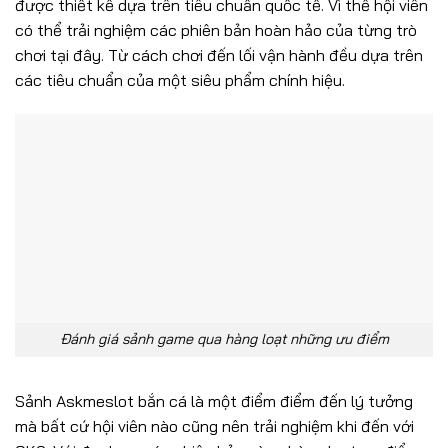
được thiết kế dựa trên tiêu chuẩn quốc tế. Vì thế hội viên
có thể trải nghiệm các phiên bản hoàn hảo của từng trò
chơi tại đây. Từ cách chơi đến lối vận hành đều dựa trên
các tiêu chuẩn của một siêu phẩm chính hiệu.
Đánh giá sảnh game qua hàng loạt những ưu điểm
Sảnh Askmeslot bắn cá là một điểm điểm đến lý tưởng
mà bất cứ hội viên nào cũng nên trải nghiệm khi đến với