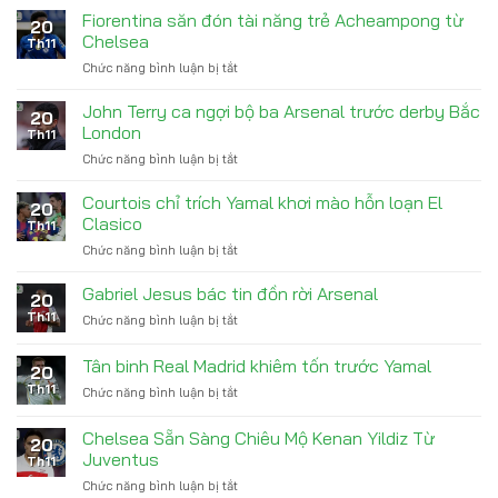
Lao
Fiorentina săn đón tài năng trẻ Acheampong từ
bắt
20
Đao
vì
Chelsea
Th11
Dưới
nợ
Chức năng bình luận bị tắt
ở
Thời
tiền
Fiorentina
Conte
trợ
săn
Sau
John Terry ca ngợi bộ ba Arsenal trước derby Bắc
cấp
20
đón
Vô
London
con
Th11
tài
Địch
trai
Chức năng bình luận bị tắt
ở
năng
John
trẻ
Terry
Courtois chỉ trích Yamal khơi mào hỗn loạn El
Acheampong
20
ca
từ
Clasico
Th11
ngợi
Chelsea
Chức năng bình luận bị tắt
ở
bộ
Courtois
ba
chỉ
Gabriel Jesus bác tin đồn rời Arsenal
Arsenal
20
trích
trước
Th11
Chức năng bình luận bị tắt
ở
Yamal
derby
Gabriel
khơi
Bắc
Jesus
Tân binh Real Madrid khiêm tốn trước Yamal
mào
London
20
bác
hỗn
Th11
Chức năng bình luận bị tắt
ở
tin
loạn
Tân
đồn
El
binh
rời
Chelsea Sẵn Sàng Chiêu Mộ Kenan Yildiz Từ
Clasico
20
Real
Arsenal
Juventus
Th11
Madrid
Chức năng bình luận bị tắt
ở
khiêm