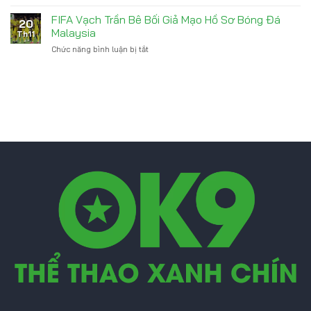
Chelsea
tốn
Sẵn
trước
FIFA Vạch Trần Bê Bối Giả Mạo Hồ Sơ Bóng Đá
20
Sàng
Yamal
Malaysia
Th11
Chiêu
Chức năng bình luận bị tắt
ở
Mộ
FIFA
Kenan
Vạch
Yildiz
Trần
Từ
Bê
Juventus
Bối
Giả
Mạo
Hồ
Sơ
Bóng
Đá
Malaysia