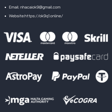
Email:
nhacaiok9@gmail.com
Website:https://ok9q1.online/