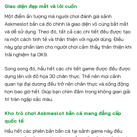
Giao diện đẹp mắt và lôi cuốn
Một điểm ấn tượng mà người chơi đánh giá sảnh
Askmeslot bắn cá đó chính là giao diện vô cùng bắt mắt
và dễ sử dụng. Theo đó, tất cả các chi tiết đều được tạo
ra một cách tinh tế và thân thiện với người dùng. Điều
này góp phần làm cho người chơi cảm thấy thân thiện khi
trải nghiệm tại OK9.
Song song đó, hầu hết các chi tiết game được đều được
dựng lên với đồ họa 3D chân thực. Thế nên mọi cảnh
quan tại đại dương đều trở nên chân thực và sống động
hơn bao giờ hết. Giúp bạn chìm đắm trong không gian giải
trí tràn ngập sắc màu.
Kho trò chơi Askmeslot bắn cá mang đẳng cấp
quốc tế
Hầu hết các phiên bản bắn cá tại sảnh game này đều