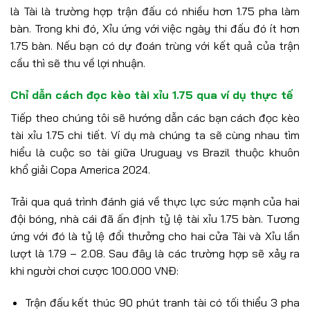
là Tài là trường hợp trận đấu có nhiều hơn 1.75 pha làm
bàn. Trong khi đó, Xỉu ứng với việc ngày thi đấu đó ít hơn
1.75 bàn. Nếu bạn có dự đoán trùng với kết quả của trận
cầu thì sẽ thu về lợi nhuận.
Chỉ dẫn cách đọc kèo tài xỉu 1.75 qua ví dụ thực tế
Tiếp theo chúng tôi sẽ hướng dẫn các bạn cách đọc kèo
tài xỉu 1.75 chi tiết. Ví dụ mà chúng ta sẽ cùng nhau tìm
hiểu là cuộc so tài giữa Uruguay vs Brazil thuộc khuôn
khổ giải Copa America 2024.
Trải qua quá trình đánh giá về thực lực sức mạnh của hai
đội bóng, nhà cái đã ấn định tỷ lệ tài xỉu 1.75 bàn. Tương
ứng với đó là tỷ lệ đổi thưởng cho hai cửa Tài và Xỉu lần
lượt là 1.79 – 2.08. Sau đây là các trường hợp sẽ xảy ra
khi người chơi cược 100.000 VNĐ:
Trận đấu kết thúc 90 phút tranh tài có tối thiểu 3 pha