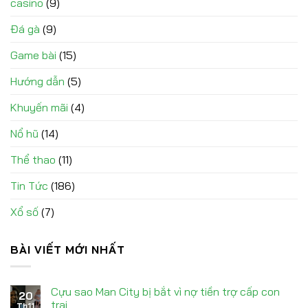
casino
(9)
Đá gà
(9)
Game bài
(15)
Hướng dẫn
(5)
Khuyến mãi
(4)
Nổ hũ
(14)
Thể thao
(11)
Tin Tức
(186)
Xổ số
(7)
BÀI VIẾT MỚI NHẤT
Cựu sao Man City bị bắt vì nợ tiền trợ cấp con
20
trai
Th11