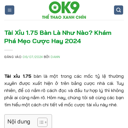
Bỏ
qua
nội
dung
Tài Xỉu 1.75 Bàn Là Như Nào? Khám
Phá Mẹo Cược Hay 2024
ĐĂNG VÀO
06/07/2024
BỞI
DAWN
Tài xỉu 1.75
bàn là một trong các mốc tỷ lệ thường
xuyên được xuất hiện ở trên bảng cược nhà cái. Tuy
nhiên, để có nắm rõ cách đọc và đầu tư hợp lý thì không
phải ai cũng nắm rõ. Hôm nay, chúng tôi sẽ cùng các bạn
tìm hiểu một cách chi tiết về mốc cược tài xỉu này nhé.
Nội dung