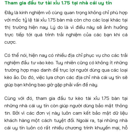
Tham gia đầu tư tài xỉu 1.75 tại nhà cái uy tín
Đây là kinh nghiệm vô cùng quan trọng không chỉ phù hợp
với mốc tỷ lệ tài xỉu 1.75 bàn mà còn cho các loại khác tại
thị trường hiện nay. Lý do là vì điều này sẽ ảnh hưởng
trực tiếp tới quá trình trải nghiệm của các bạn khi cá
cược.
Có thể nói, hiện nay có nhiều địa chỉ phục vụ cho các trải
nghiệm đầu tư vào kèo. Tuy nhiên cũng có không ít những
trường hợp mạo danh để trục lợi người dùng qua các loại
kèo ảo. Do đó, việc lựa chọn các địa chỉ nhà cái uy tín sẽ
giúp bạn không bao giờ gặp phải vấn đề này.
Cùng với đó, tham gia đầu tư kèo tài xỉu 1.75 bàn tại
những nhà cái uy tín còn giúp người dùng bảo mật thông
tin. Bởi vì các đơn vị này luôn cam kết bảo mật dữ liệu
khách hàng một cách tuyệt đối. Ngoài ra, tại những nhà
cái uy tín luôn có rất nhiều chương trình khuyến mại, hỗ