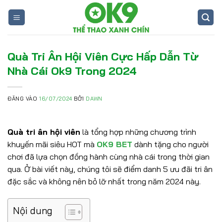
Bỏ
qua
nội
dung
Quà Tri Ân Hội Viên Cực Hấp Dẫn Từ
Nhà Cái Ok9 Trong 2024
ĐĂNG VÀO
16/07/2024
BỞI
DAWN
Quà tri ân hội viên
là tổng hợp những chương trình
khuyến mãi siêu HOT mà
OK9 BET
dành tặng cho người
chơi đã lựa chọn đồng hành cùng nhà cái trong thời gian
qua. Ở bài viết này, chúng tôi sẽ điểm danh 5 ưu đãi tri ân
đặc sắc và không nên bỏ lỡ nhất trong năm 2024 này.
Nội dung