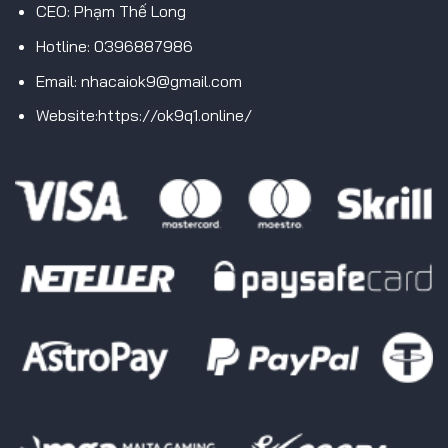
CEO: Phạm Thế Long
Hotline: 0396887986
Email:
nhacaiok9@gmail.com
Website:https://ok9q1.online/