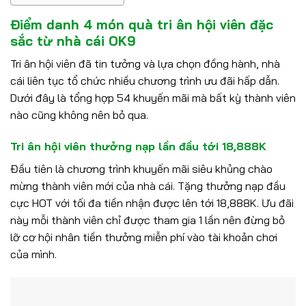
Điểm danh 4 món quà tri ân hội viên đặc
sắc từ nhà cái OK9
Tri ân hội viên đã tin tưởng và lựa chọn đồng hành, nhà
cái liên tục tổ chức nhiều chương trình ưu đãi hấp dẫn.
Dưới đây là tổng hợp 54 khuyến mãi mà bất kỳ thành viên
nào cũng không nên bỏ qua.
Tri ân hội viên thưởng nạp lần đầu tới 18,888K
Đầu tiên là chương trình khuyến mãi siêu khủng chào
mừng thành viên mới của nhà cái. Tặng thưởng nạp đầu
cực HOT với tối đa tiền nhận được lên tới 18,888K. Ưu đãi
này mỗi thành viên chỉ được tham gia 1 lần nên đừng bỏ
lỡ cơ hội nhân tiền thưởng miễn phí vào tài khoản chơi
của mình.