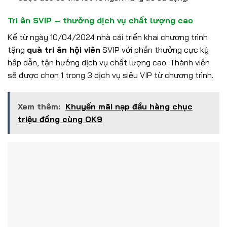
Tri ân SVIP – thưởng dịch vụ chất lượng cao
Kể từ ngày 10/04/2024 nhà cái triển khai chương trình
tặng
quà tri ân hội viên
SVIP với phần thưởng cực kỳ
hấp dẫn, tận hưởng dịch vụ chất lượng cao. Thành viên
sẽ được chọn 1 trong 3 dịch vụ siêu VIP từ chương trình.
Xem thêm:
Khuyến mãi nạp đầu hàng chục
triệu đồng cùng OK9