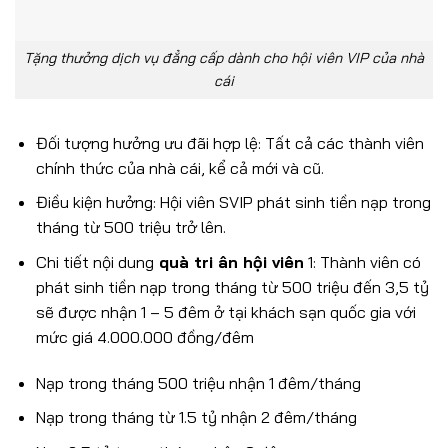
Tặng thưởng dịch vụ đẳng cấp dành cho hội viên VIP của nhà
cái
Đối tượng hưởng ưu đãi hợp lệ: Tất cả các thành viên
chính thức của nhà cái, kể cả mới và cũ.
Điều kiện hưởng: Hội viên SVIP phát sinh tiền nạp trong
tháng từ 500 triệu trở lên.
Chi tiết nội dung
quà tri ân hội viên
1: Thành viên có
phát sinh tiền nạp trong tháng từ 500 triệu đến 3,5 tỷ
sẽ được nhận 1 – 5 đêm ở tại khách sạn quốc gia với
mức giá 4.000.000 đồng/đêm
Nạp trong tháng 500 triệu nhận 1 đêm/tháng
Nạp trong tháng từ 1.5 tỷ nhận 2 đêm/tháng