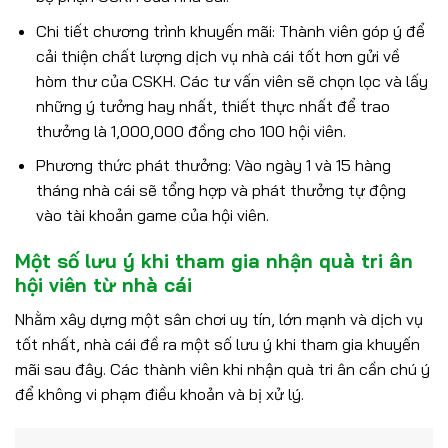
Chi tiết chương trình khuyến mãi: Thành viên góp ý để
cải thiện chất lượng dịch vụ nhà cái tốt hơn gửi về
hòm thư của CSKH. Các tư vấn viên sẽ chọn lọc và lấy
những ý tưởng hay nhất, thiết thực nhất để trao
thưởng là 1,000,000 đồng cho 100 hội viên.
Phương thức phát thưởng: Vào ngày 1 và 15 hàng
tháng nhà cái sẽ tổng hợp và phát thưởng tự động
vào tài khoản game của hội viên.
Một số lưu ý khi tham gia nhận quà tri ân
hội viên từ nhà cái
Nhằm xây dựng một sân chơi uy tín, lớn mạnh và dịch vụ
tốt nhất, nhà cái đề ra một số lưu ý khi tham gia khuyến
mãi sau đây. Các thành viên khi nhận quà tri ân cần chú ý
để không vi phạm điều khoản và bị xử lý.