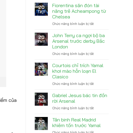
Lao
Fiorentina săn đón tài
vì
20
Đao
nợ
năng trẻ Acheampong từ
Th11
Dưới
tiền
Chelsea
Thời
trợ
Chức năng bình luận bị tắt
ở
Conte
cấp
Fiorentina
Sau
con
săn
Vô
John Terry ca ngợi bộ ba
trai
20
đón
Địch
Arsenal trước derby Bắc
Th11
tài
London
năng
Chức năng bình luận bị tắt
ở
trẻ
John
Acheampong
Terry
từ
Courtois chỉ trích Yamal
20
ca
Chelsea
khơi mào hỗn loạn El
Th11
ngợi
Clasico
bộ
Chức năng bình luận bị tắt
ở
ba
Courtois
Arsenal
chỉ
trước
Gabriel Jesus bác tin đồn
20
trích
derby
điểm của
rời Arsenal
Th11
Yamal
Bắc
Chức năng bình luận bị tắt
ở
khơi
London
Gabriel
mào
Jesus
Tân binh Real Madrid
hỗn
20
bác
loạn
khiêm tốn trước Yamal
Th11
tin
El
Chức năng bình luận bị tắt
ở