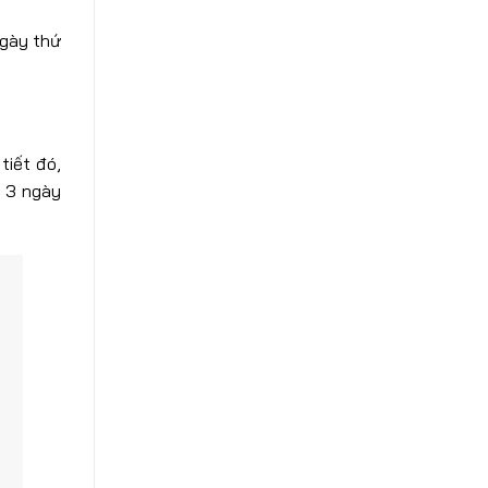
ngày thứ
tiết đó,
g 3 ngày