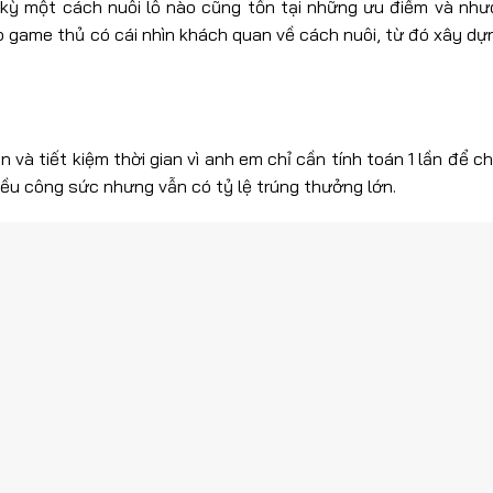
 kỳ một cách nuôi lô nào cũng tồn tại những ưu điểm và nh
p game thủ có cái nhìn khách quan về cách nuôi, từ đó xây d
 và tiết kiệm thời gian vì anh em chỉ cần tính toán 1 lần để ch
iều công sức nhưng vẫn có tỷ lệ trúng thưởng lớn.