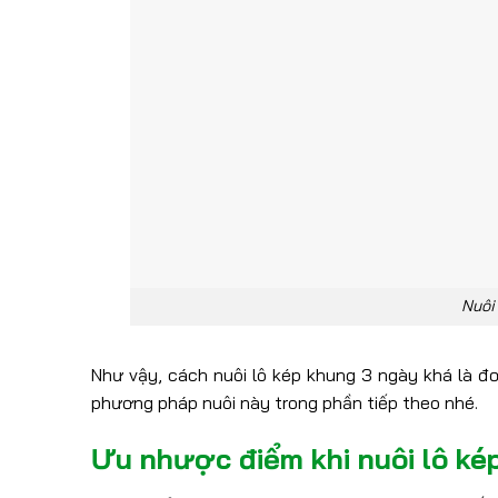
Nuôi 
Như vậy, cách nuôi lô kép khung 3 ngày khá là đ
phương pháp nuôi này trong phần tiếp theo nhé.
Ưu nhược điểm khi nuôi lô ké