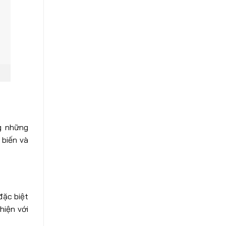
ng những
 biến và
đặc biệt
hiện với