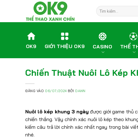
Bỏ
qua
nội
dung
OK9
GIỚI THIỆU OK9
CASINO
THỂ T
Chiến Thuật Nuôi Lô Kép K
ĐĂNG VÀO
06/07/2024
BỞI
DAWN
Nuôi lô kép khung 3 ngày
được giới game thủ c
chiến thắng. Vậy chính xác nuôi lô kép theo khun
kiếm câu trả lời chính xác nhất ngay trong bài vi
nhé.