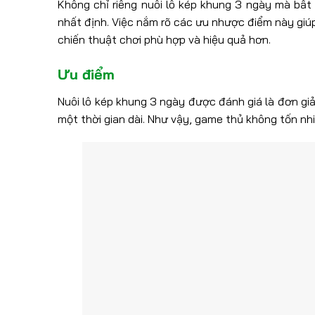
Không chỉ riêng nuôi lô kép khung 3 ngày mà bất
nhất định. Việc nắm rõ các ưu nhược điểm này giú
chiến thuật chơi phù hợp và hiệu quả hơn.
Ưu điểm
Nuôi lô kép khung 3 ngày được đánh giá là đơn giản
một thời gian dài. Như vậy, game thủ không tốn nh