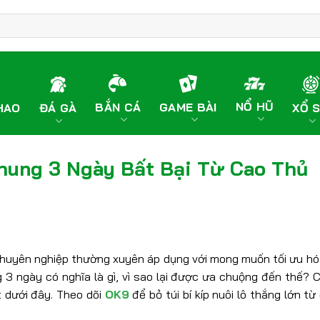
NỔ HŨ
BẮN CÁ
GAME BÀI
HAO
ĐÁ GÀ
XỔ 
hung 3 Ngày Bất Bại Từ Cao Thủ
huyên nghiệp thường xuyên áp dụng với mong muốn tối ưu hó
g 3 ngày có nghĩa là gì, vì sao lại được ưa chuộng đến thế? 
ết dưới đây. Theo dõi
OK9
để bỏ túi bí kíp nuôi lô thắng lớn từ