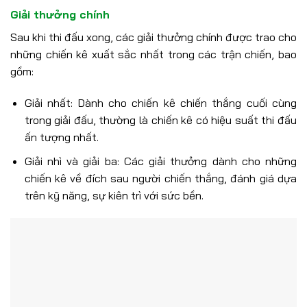
Giải thưởng chính
Sau khi thi đấu xong, các giải thưởng chính được trao cho
những chiến kê xuất sắc nhất trong các trận chiến, bao
gồm:
Giải nhất: Dành cho chiến kê chiến thắng cuối cùng
trong giải đấu, thường là chiến kê có hiệu suất thi đấu
ấn tượng nhất.
Giải nhì và giải ba: Các giải thưởng dành cho những
chiến kê về đích sau người chiến thắng, đánh giá dựa
trên kỹ năng, sự kiên trì với sức bền.