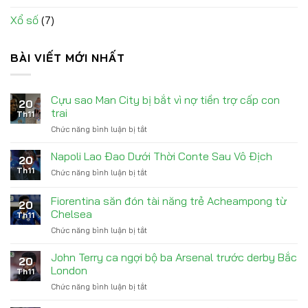
Xổ số
(7)
BÀI VIẾT MỚI NHẤT
Cựu sao Man City bị bắt vì nợ tiền trợ cấp con
20
trai
Th11
Chức năng bình luận bị tắt
ở
Cựu
sao
Napoli Lao Đao Dưới Thời Conte Sau Vô Địch
20
Man
Th11
Chức năng bình luận bị tắt
ở
City
Napoli
bị
Lao
Fiorentina săn đón tài năng trẻ Acheampong từ
bắt
20
Đao
vì
Chelsea
Th11
Dưới
nợ
Chức năng bình luận bị tắt
ở
Thời
tiền
Fiorentina
Conte
trợ
săn
Sau
John Terry ca ngợi bộ ba Arsenal trước derby Bắc
cấp
20
đón
Vô
London
con
Th11
tài
Địch
trai
Chức năng bình luận bị tắt
ở
năng
John
trẻ