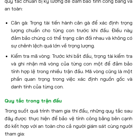
quy tắc chuẩn bị kỹ lưỡng để đảm bảo tính công bằng và
an toàn:
Cân gà: Trọng tài tiến hành cân gà để xác định trọng
lượng chuẩn cho từng con trước khi đấu. Điều này
đảm bảo chúng có thể trạng cân đối nhau và không có
sự chênh lệch quá lớn về trọng lượng.
Kiểm tra mã vòng: Trước khi bắt đầu, trọng tài kiểm tra
và ghi nhận mã vòng của từng con một để đảm bảo
tính hợp lệ trong nhiều trận đấu. Mã vòng cũng là một
phần quan trọng trong việc xác định nguồn gốc và
danh tính của từng con.
Quy tắc trong trận đấu
Trong suốt quá trình tham gia thi đấu, những quy tắc sau
đây được thực hiện để bảo vệ tính công bằng bên cạnh
đó kết hợp với an toàn cho cả người giám sát cùng người
tham gia: