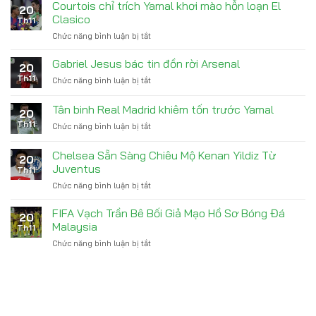
Terry
Courtois chỉ trích Yamal khơi mào hỗn loạn El
Acheampong
20
ca
từ
Clasico
Th11
ngợi
Chelsea
Chức năng bình luận bị tắt
ở
bộ
Courtois
ba
chỉ
Gabriel Jesus bác tin đồn rời Arsenal
Arsenal
20
trích
trước
Th11
Chức năng bình luận bị tắt
ở
Yamal
derby
Gabriel
khơi
Bắc
Jesus
Tân binh Real Madrid khiêm tốn trước Yamal
mào
London
20
bác
hỗn
Th11
Chức năng bình luận bị tắt
ở
tin
loạn
Tân
đồn
El
binh
rời
Chelsea Sẵn Sàng Chiêu Mộ Kenan Yildiz Từ
Clasico
20
Real
Arsenal
Juventus
Th11
Madrid
Chức năng bình luận bị tắt
ở
khiêm
Chelsea
tốn
Sẵn
trước
FIFA Vạch Trần Bê Bối Giả Mạo Hồ Sơ Bóng Đá
20
Sàng
Yamal
Malaysia
Th11
Chiêu
Chức năng bình luận bị tắt
ở
Mộ
FIFA
Kenan
Vạch
Yildiz
Trần
Từ
Bê
Juventus
Bối
Giả