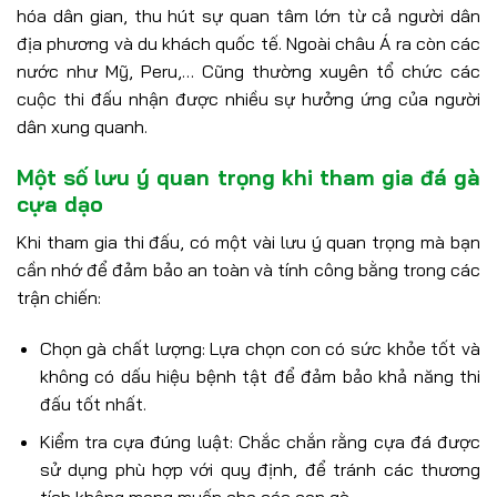
hóa dân gian, thu hút sự quan tâm lớn từ cả người dân
địa phương và du khách quốc tế. Ngoài châu Á ra còn các
nước như Mỹ, Peru,… Cũng thường xuyên tổ chức các
cuộc thi đấu nhận được nhiều sự hưởng ứng của người
dân xung quanh.
Một số lưu ý quan trọng khi tham gia đá gà
cựa dạo
Khi tham gia thi đấu, có một vài lưu ý quan trọng mà bạn
cần nhớ để đảm bảo an toàn và tính công bằng trong các
trận chiến:
Chọn gà chất lượng: Lựa chọn con có sức khỏe tốt và
không có dấu hiệu bệnh tật để đảm bảo khả năng thi
đấu tốt nhất.
Kiểm tra cựa đúng luật: Chắc chắn rằng cựa đá được
sử dụng phù hợp với quy định, để tránh các thương