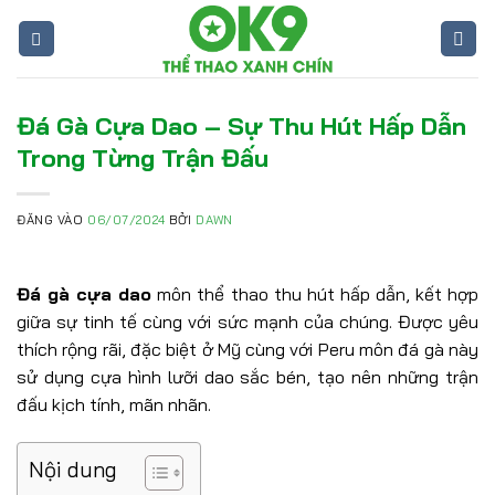
Bỏ
qua
nội
dung
Đá Gà Cựa Dao – Sự Thu Hút Hấp Dẫn
Trong Từng Trận Đấu
ĐĂNG VÀO
06/07/2024
BỞI
DAWN
Đá gà cựa dao
môn thể thao thu hút hấp dẫn, kết hợp
giữa sự tinh tế cùng với sức mạnh của chúng. Được yêu
thích rộng rãi, đặc biệt ở Mỹ cùng với Peru môn đá gà này
sử dụng cựa hình lưỡi dao sắc bén, tạo nên những trận
đấu kịch tính, mãn nhãn.
Nội dung