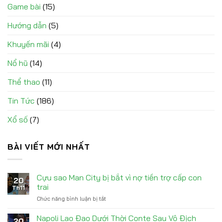
Game bài
(15)
Hướng dẫn
(5)
Khuyến mãi
(4)
Nổ hũ
(14)
Thể thao
(11)
Tin Tức
(186)
Xổ số
(7)
BÀI VIẾT MỚI NHẤT
Cựu sao Man City bị bắt vì nợ tiền trợ cấp con
20
trai
Th11
Chức năng bình luận bị tắt
ở
Cựu
sao
Napoli Lao Đao Dưới Thời Conte Sau Vô Địch
20