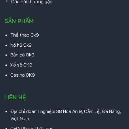
Câu hỏi thường gặp
SẢN PHẨM
Thể thao Ok9
Nổ hũ Ok9
Bắn cá Ok9
Xổ số OK9
Casino OK9
LIÊN HỆ
Địa chỉ doanh nghiệp: 38 Hòa An 9, Cẩm Lệ, Đà Nẵng,
Việt Nam
CEO: Phạm Thế Long