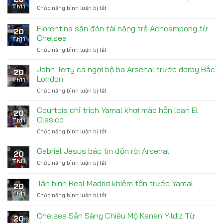
Man
Th11
Chức năng bình luận bị tắt
ở
City
Napoli
bị
Lao
Fiorentina săn đón tài năng trẻ Acheampong từ
bắt
20
Đao
vì
Chelsea
Th11
Dưới
nợ
Chức năng bình luận bị tắt
ở
Thời
tiền
Fiorentina
Conte
trợ
săn
Sau
John Terry ca ngợi bộ ba Arsenal trước derby Bắc
cấp
20
đón
Vô
London
con
Th11
tài
Địch
trai
Chức năng bình luận bị tắt
ở
năng
John
trẻ
Terry
Courtois chỉ trích Yamal khơi mào hỗn loạn El
Acheampong
20
ca
từ
Clasico
Th11
ngợi
Chelsea
Chức năng bình luận bị tắt
ở
bộ
Courtois
ba
chỉ
Gabriel Jesus bác tin đồn rời Arsenal
Arsenal
20
trích
trước
Th11
Chức năng bình luận bị tắt
ở
Yamal
derby
Gabriel
khơi
Bắc
Jesus
Tân binh Real Madrid khiêm tốn trước Yamal
mào
London
20
bác
hỗn
Th11
Chức năng bình luận bị tắt
ở
tin
loạn
Tân
đồn
El
binh
rời
Chelsea Sẵn Sàng Chiêu Mộ Kenan Yildiz Từ
Clasico
20
Real
Arsenal