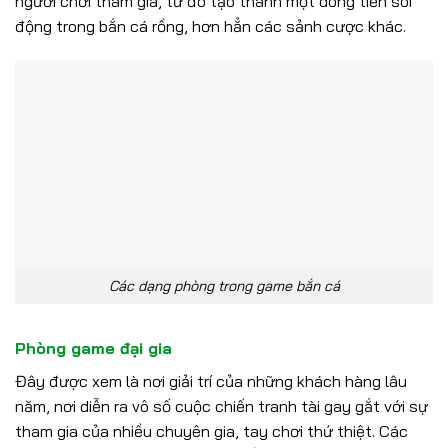
người chơi tham gia, từ đó tạo thành một dòng tiền sôi
động trong bắn cá rồng, hơn hẳn các sảnh cược khác.
Các dạng phòng trong game bắn cá
Phòng game đại gia
Đây được xem là nơi giải trí của những khách hàng lâu
năm, nơi diễn ra vô số cuộc chiến tranh tài gay gắt với sự
tham gia của nhiều chuyên gia, tay chơi thứ thiệt. Các