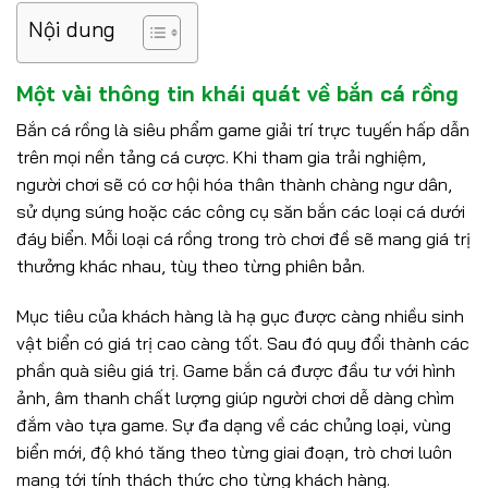
Nội dung
Một vài thông tin khái quát về bắn cá rồng
Bắn cá rồng là siêu phẩm game giải trí trực tuyến hấp dẫn
trên mọi nền tảng cá cược. Khi tham gia trải nghiệm,
người chơi sẽ có cơ hội hóa thân thành chàng ngư dân,
sử dụng súng hoặc các công cụ săn bắn các loại cá dưới
đáy biển. Mỗi loại cá rồng trong trò chơi đề sẽ mang giá trị
thưởng khác nhau, tùy theo từng phiên bản.
Mục tiêu của khách hàng là hạ gục được càng nhiều sinh
vật biển có giá trị cao càng tốt. Sau đó quy đổi thành các
phần quà siêu giá trị. Game bắn cá được đầu tư với hình
ảnh, âm thanh chất lượng giúp người chơi dễ dàng chìm
đắm vào tựa game. Sự đa dạng về các chủng loại, vùng
biển mới, độ khó tăng theo từng giai đoạn, trò chơi luôn
mang tới tính thách thức cho từng khách hàng.