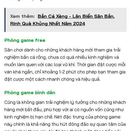
Xem thêm:
Bắn Cá Xèng - Lặn Biển Săn Bắn,
Rinh Quà Khủng Nhất Năm 2024
Phòng game free
Sân chơi dành cho những khách hàng mới tham gia trải
nghiệm bắn cá rồng, chưa có quá nhiều kinh nghiệm và
muốn làm quen với các loại vũ khí. Thời gian đặt cược mỗi
ván khá ngắn, chỉ khoảng 1-2 phút cho phép bạn tham gia
đặt cược một cách nhanh chóng và hiệu quả.
Phòng game bình dân
Cũng là không gian trải nghiệm lý tưởng cho những khách
hàng mới bắt đầu, phù hợp với ai có nguồn vốn cũng như
kinh nghiệm bị hạn chế. Nét đặc trưng của phòng game
này chính là khả năng thu hút đông đảo sự quan tâm của