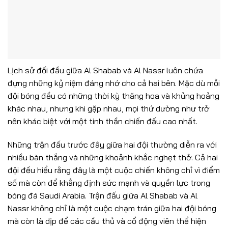
Lịch sử đối đầu giữa Al Shabab và Al Nassr luôn chứa
đựng những kỷ niệm đáng nhớ cho cả hai bên. Mặc dù mỗi
đội bóng đều có những thời kỳ thăng hoa và khủng hoảng
khác nhau, nhưng khi gặp nhau, mọi thứ dường như trở
nên khác biệt với một tinh thần chiến đấu cao nhất.
Những trận đấu trước đây giữa hai đội thường diễn ra với
nhiều bàn thắng và những khoảnh khắc nghẹt thở. Cả hai
đội đều hiểu rằng đây là một cuộc chiến không chỉ vì điểm
số mà còn để khẳng định sức mạnh và quyền lực trong
bóng đá Saudi Arabia. Trận đấu giữa Al Shabab và Al
Nassr không chỉ là một cuộc chạm trán giữa hai đội bóng
mà còn là dịp để các cầu thủ và cổ động viên thể hiện