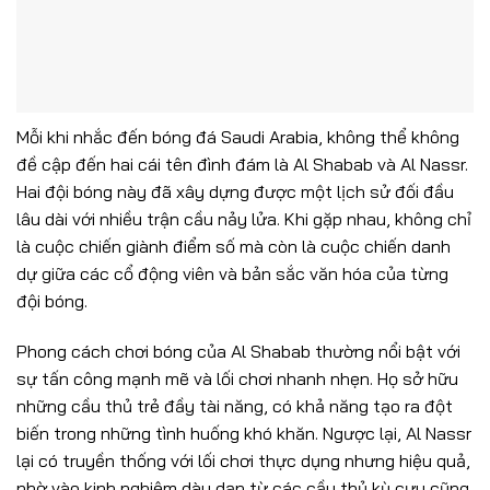
Mỗi khi nhắc đến bóng đá Saudi Arabia, không thể không
đề cập đến hai cái tên đình đám là Al Shabab và Al Nassr.
Hai đội bóng này đã xây dựng được một lịch sử đối đầu
lâu dài với nhiều trận cầu nảy lửa. Khi gặp nhau, không chỉ
là cuộc chiến giành điểm số mà còn là cuộc chiến danh
dự giữa các cổ động viên và bản sắc văn hóa của từng
đội bóng.
Phong cách chơi bóng của Al Shabab thường nổi bật với
sự tấn công mạnh mẽ và lối chơi nhanh nhẹn. Họ sở hữu
những cầu thủ trẻ đầy tài năng, có khả năng tạo ra đột
biến trong những tình huống khó khăn. Ngược lại, Al Nassr
lại có truyền thống với lối chơi thực dụng nhưng hiệu quả,
nhờ vào kinh nghiệm dày dạn từ các cầu thủ kỳ cựu cũng