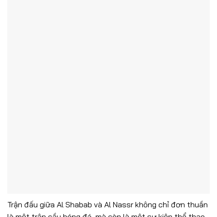
Trận đấu giữa Al Shabab và Al Nassr không chỉ đơn thuần
là một trận cầu bóng đá, mà còn là một sự kiện thể thao