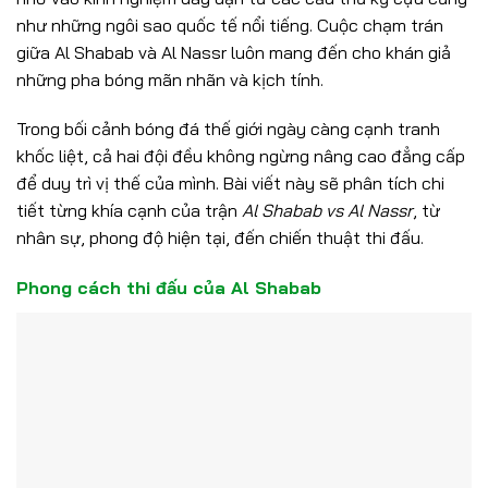
như những ngôi sao quốc tế nổi tiếng. Cuộc chạm trán
giữa Al Shabab và Al Nassr luôn mang đến cho khán giả
những pha bóng mãn nhãn và kịch tính.
Trong bối cảnh bóng đá thế giới ngày càng cạnh tranh
khốc liệt, cả hai đội đều không ngừng nâng cao đẳng cấp
để duy trì vị thế của mình. Bài viết này sẽ phân tích chi
tiết từng khía cạnh của trận
Al Shabab vs Al Nassr
, từ
nhân sự, phong độ hiện tại, đến chiến thuật thi đấu.
Phong cách thi đấu của Al Shabab