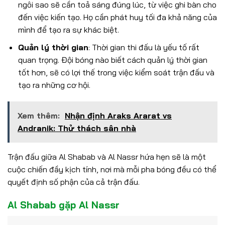
ngôi sao sẽ cần toả sáng đúng lúc, từ việc ghi bàn cho
đến việc kiến tạo. Họ cần phát huy tối đa khả năng của
mình để tạo ra sự khác biệt.
Quản lý thời gian
: Thời gian thi đấu là yếu tố rất
quan trọng. Đội bóng nào biết cách quản lý thời gian
tốt hơn, sẽ có lợi thế trong việc kiểm soát trận đấu và
tạo ra những cơ hội.
Xem thêm:
Nhận định Araks Ararat vs
Andranik: Thử thách sân nhà
Trận đấu giữa Al Shabab và Al Nassr hứa hẹn sẽ là một
cuộc chiến đầy kịch tính, nơi mà mỗi pha bóng đều có thể
quyết định số phận của cả trận đấu.
Al Shabab gặp Al Nassr