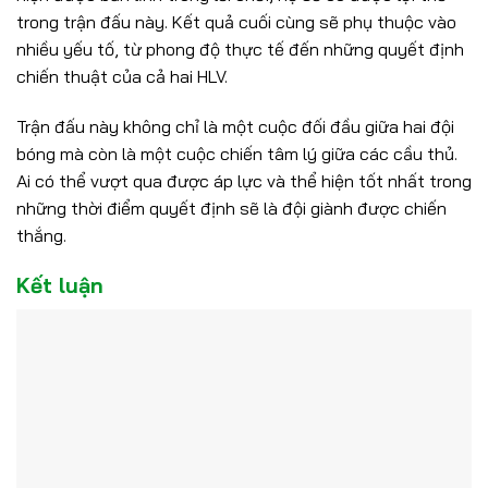
trong trận đấu này. Kết quả cuối cùng sẽ phụ thuộc vào
nhiều yếu tố, từ phong độ thực tế đến những quyết định
chiến thuật của cả hai HLV.
Trận đấu này không chỉ là một cuộc đối đầu giữa hai đội
bóng mà còn là một cuộc chiến tâm lý giữa các cầu thủ.
Ai có thể vượt qua được áp lực và thể hiện tốt nhất trong
những thời điểm quyết định sẽ là đội giành được chiến
thắng.
Kết luận